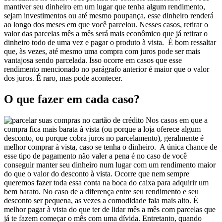
mantiver seu dinheiro em um lugar que tenha algum rendimento,
sejam investimentos ou até mesmo poupança, esse dinheiro renderá
ao longo dos meses em que você parcelou. Nesses casos, retirar o
valor das parcelas mês a mês será mais econômico que já retirar o
dinheiro todo de uma vez e pagar o produto à vista.
É bom ressaltar
que,
às vezes, até mesmo uma compra com juros pode ser mais
vantajosa sendo parcelada. Isso ocorre em casos que esse
rendimento mencionado no parágrafo anterior é maior que o valor
dos juros. É raro, mas pode acontecer.
O que fazer em cada caso?
Nos casos em que a
compra fica mais barata à vista (ou porque a loja oferece algum
desconto, ou porque cobra juros no parcelamento), geralmente é
melhor comprar à vista, caso se tenha o dinheiro.
A única chance de
esse tipo de pagamento não valer a pena é no caso de você
conseguir manter seu dinheiro num lugar com um rendimento maior
do que o valor do desconto à vista. Ocorre que nem sempre
queremos fazer toda essa conta na boca do caixa para adquirir um
bem barato. No caso de a diferença entre seu rendimento e seu
desconto ser pequena, as vezes a comodidade fala mais alto. É
melhor pagar à vista do que ter de lidar mês a mês com parcelas que
já te fazem começar o mês com uma dívida.
Entretanto, quando