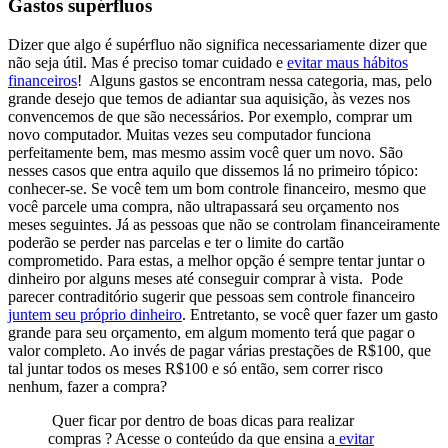
Gastos supérfluos
Dizer que algo é supérfluo não significa necessariamente dizer que
não seja útil. Mas é preciso tomar cuidado e
evitar maus hábitos
financeiros
! Alguns gastos se encontram nessa categoria, mas, pelo
grande desejo que temos de adiantar sua aquisição, às vezes nos
convencemos de que são necessários. Por exemplo, comprar um
novo computador. Muitas vezes seu computador funciona
perfeitamente bem, mas mesmo assim você quer um novo.
São
nesses casos que entra aquilo que dissemos lá no primeiro tópico:
conhecer-se. Se você tem um bom controle financeiro, mesmo que
você parcele uma compra, não ultrapassará seu orçamento nos
meses seguintes. Já as pessoas que não se controlam financeiramente
poderão se perder nas parcelas e ter o limite do cartão
comprometido. Para estas, a melhor opção é sempre tentar juntar o
dinheiro por alguns meses até conseguir comprar à vista. Pode
parecer contraditório sugerir que pessoas sem controle financeiro
juntem seu próprio dinheiro
. Entretanto, se você quer fazer um gasto
grande para seu orçamento, em algum momento terá que pagar o
valor completo. Ao invés de pagar várias prestações de R$100, que
tal juntar todos os meses R$100 e só então, sem correr risco
nenhum, fazer a compra?
Quer ficar por dentro de boas dicas para realizar
compras ? Acesse o conteúdo da que ensina a
evitar