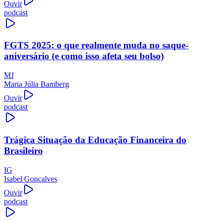
Ouvir
podcast
FGTS 2025: o que realmente muda no saque-
aniversário (e como isso afeta seu bolso)
MJ
Maria Júlia Bamberg
Ouvir
podcast
Trágica Situação da Educação Financeira do
Brasileiro
IG
Isabel Gonçalves
Ouvir
podcast