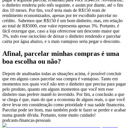
o dinheiro renderia pelo mês seguinte, e assim por diante, até o fim
dos 10 meses.
Por fim, você teria mais de R$150 reais de
rendimento economizados, apenas por ter escolhido parcelar no
crédito.
Sabemos que R$150 é um bom dinheiro, mas, em relação
ao total de R$5000, esse valor representa apenas 3%. Portanto, é
fácil enxergar que, caso a loja oferecesse um desconto maior que
3%, todo esse raciocínio de deixar o dinheiro rendendo e parcelar
cairia por água abaixo, e o mais vantajoso seria pegar o desconto.
Afinal, parcelar minhas compras é uma
boa escolha ou não?
Depois de analisadas todas as situações acima, é possível concluir
que em alguns casos parcelar sua compra é vantajoso. Tanto em
momentos nos quais você não tem o dinheiro que precisa para pagar
pelo produto, quanto em alguns momentos que você tem esse
dinheiro mas prefere mantê-lo investido.
Por fim, a conclusão a que
se chega é que, mais do que a economia de alguns reais, o que você
deve levar em consideração como prioridade é sua saúde financeira.
Parcelar pode ser bom, mas também pode te fazer se perder e acabar
numa grande dívida. Portanto, tome muito cuidado!
podcasts-financas-pessoais