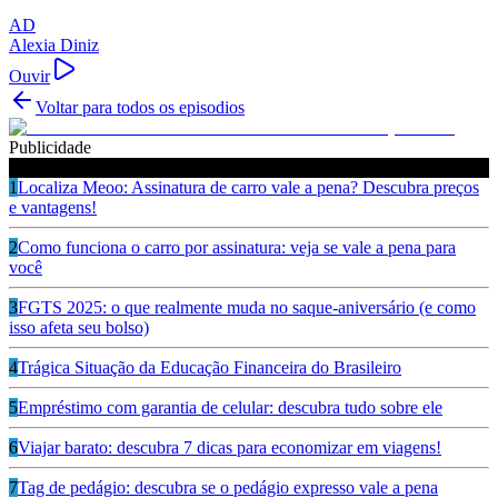
AD
Alexia Diniz
Ouvir
Voltar para todos os episodios
Publicidade
Ouça também
1
Localiza Meoo: Assinatura de carro vale a pena? Descubra preços
e vantagens!
2
Como funciona o carro por assinatura: veja se vale a pena para
você
3
FGTS 2025: o que realmente muda no saque-aniversário (e como
isso afeta seu bolso)
4
Trágica Situação da Educação Financeira do Brasileiro
5
Empréstimo com garantia de celular: descubra tudo sobre ele
6
Viajar barato: descubra 7 dicas para economizar em viagens!
7
Tag de pedágio: descubra se o pedágio expresso vale a pena