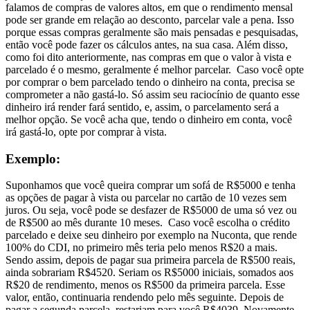
falamos de compras de valores altos, em que o rendimento mensal
pode ser grande em relação ao desconto, parcelar vale a pena. Isso
porque essas compras geralmente são mais pensadas e pesquisadas,
então você pode fazer os cálculos antes, na sua casa.
Além disso,
como foi dito anteriormente, nas compras em que o valor à vista e
parcelado é o mesmo, geralmente é melhor parcelar.
Caso você opte
por comprar o bem parcelado tendo o dinheiro na conta, precisa se
comprometer a não gastá-lo. Só assim seu raciocínio de quanto esse
dinheiro irá render fará sentido, e, assim, o parcelamento será a
melhor opção. Se você acha que, tendo o dinheiro em conta, você
irá gastá-lo, opte por comprar à vista.
Exemplo:
Suponhamos que você queira comprar um sofá de R$5000 e tenha
as opções de pagar à vista ou parcelar no cartão de 10 vezes sem
juros. Ou seja, você pode se desfazer de R$5000 de uma só vez ou
de R$500 ao mês durante 10 meses.
Caso você escolha o crédito
parcelado e deixe seu dinheiro por exemplo na Nuconta, que rende
100% do CDI, no primeiro mês teria pelo menos R$20 a mais.
Sendo assim, depois de pagar sua primeira parcela de R$500 reais,
ainda sobrariam R$4520. Seriam os R$5000 iniciais, somados aos
R$20 de rendimento, menos os R$500 da primeira parcela. Esse
valor, então, continuaria rendendo pelo mês seguinte. Depois de
pagar a segunda parcela, restariam para você R$4039. Novamente,