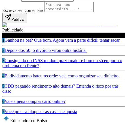
Escreva seu comentário
Publicar
Publicidade
Leia também
1
Ganhou na bet? Que bom. Agora vem a parte difícil: tentar sacar
2
Depois dos 50, o divórcio virou outra história
3
Consignado do INSS mudou: prazo maior é bom ou só empurra o
problema pra frente?
4
Endividamento bateu recorde: veja como organizar seu dinheiro
5
CDB pagando rendimento alto demais? Entenda o risco por trás
disso
6
Vale a pena comprar carro online?
7
Você precisa bloquear as casas de aposta
Educando seu Bolso