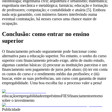
odontologia; engenharia civil; arquitetura e urbanismo; matemática;
engenharia mecânica e metalúrgica; farmácia; educação e formação
de professores; computação; e contabilidade e atuária [5]. Embora
nada seja garantido, com inúmeros fatores interferindo numa
eventual contratação, há nesses cursos uma chance maior de
ocupação.
Conclusão: como entrar no ensino
superior
O financiamento privado seguramente pode funcionar como
alternativa para a educação superior. No entanto, o sonho do curso
superior com financiamento privado exige, além de muito estudo,
algumas cautelas básicas: (i) procurar as instituições parceiras e um
financiamento sem pagamento de juros pelo aluno; (ii) ter em conta
os custos do curso e o rendimento médio das profissões; e (iii)
buscar, entre as suas preferências, um curso com garantia de maior
empregabilidade. Uma boa escolha faz o processo valer a pena!
educação
empregabilidade
empréstimo
FIES
financiamento
retorno
sobre o investimento
Publicidade