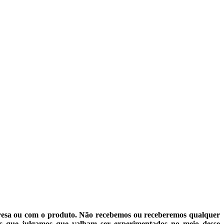
resa ou com o produto. Não recebemos ou receberemos qualquer
ços que julgamos que valham ser experimentados no meio desse