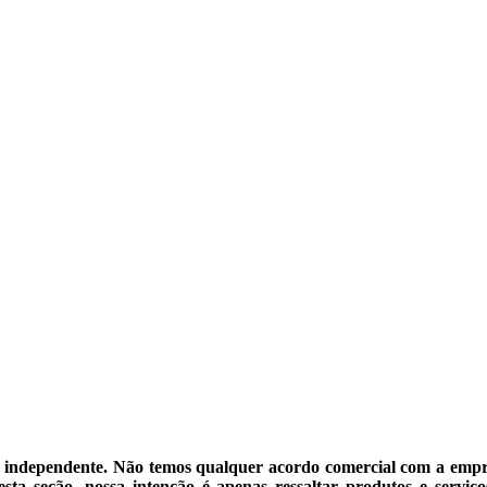
e independente. Não temos qualquer acordo comercial com a emp
esta seção, nossa intenção é apenas ressaltar produtos e servi