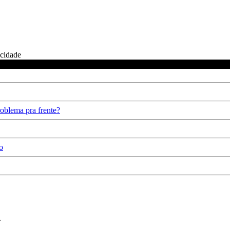
icidade
oblema pra frente?
o
.