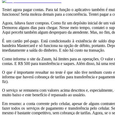
Testei agora pagar contas. Para tal função o aplicativo também é mu
funcionou! Seria moleza demais para a concorrência. Tentei pagar a co
Agora, faltava fazer compras. Como fiz um depósito inicial de um val
Demorou alguns dias para chegar. Nesse meio tempo, contatei o su
Aqui percebi também algum despreparo da atendente. Mas, no fim, deu 
É um cartão pré-pago. Está condicionado à existência de saldo dis
bandeira Mastercard e só funciona na opção de débito, portanto. Dep
imediatamente a saída do dinheiro. E não há custo na transação.
Como informa o site da Zuum, há limites para as operações. O valo
contas. E R$ 500 para transferência e saques. Além disso, há uma res
O que é importante ressaltar no teste é que não tive nenhum custo 
informa que haverá cobrança de tarifas para transferência e pagament
fiz).
O serviço se remunera com valores acima descritos e, especialmente, d
muito baixo e este benefício é repassado ao usuário.
Em resumo: a conta corrente pelo celular, apesar de alguns contrat
fazer todos os serviços de pagamento e transferência pelo celular. 
mesmo é bastante competitivo, sem cobrança de tarifas. Agora, se o se