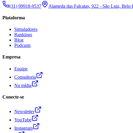
(31) 99918-9537
Alameda das Falcatas, 922 - São Luiz, Belo
Plataforma
Simuladores
Rankings
Blog
Podcasts
Empresa
Equipe
Consultoria
Na mídia
Conecte-se
Newsletter
YouTube
Instagram