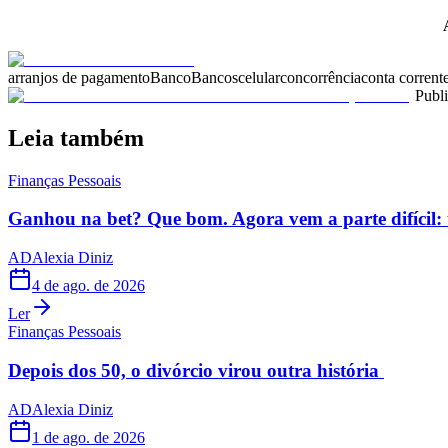
arranjos de pagamento
Banco
Bancos
celular
concorrência
conta corrent
Publ
Leia também
Finanças Pessoais
Ganhou na bet? Que bom. Agora vem a parte difícil: 
AD
Alexia Diniz
4 de ago. de 2026
Ler
Finanças Pessoais
Depois dos 50, o divórcio virou outra história
AD
Alexia Diniz
1 de ago. de 2026