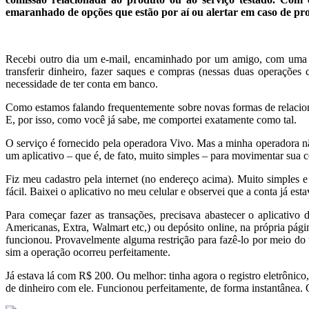
emaranhado de opções que estão por aí ou alertar em caso de pr
Recebi outro dia um e-mail, encaminhado por um amigo, com uma ofe
transferir dinheiro, fazer saques e compras (nessas duas operaçõ
necessidade de ter conta em banco.
Como estamos falando frequentemente sobre novas formas de relaci
E, por isso, como você já sabe, me comportei exatamente como tal.
O serviço é fornecido pela operadora Vivo. Mas a minha operadora nã
um aplicativo – que é, de fato, muito simples – para movimentar sua 
Fiz meu cadastro pela internet (no endereço acima). Muito simple
fácil. Baixei o aplicativo no meu celular e observei que a conta já es
Para começar fazer as transações, precisava abastecer o aplicativo
Americanas, Extra, Walmart etc,) ou depósito online, na própria pág
funcionou. Provavelmente alguma restrição para fazê-lo por meio do 
sim a operação ocorreu perfeitamente.
Já estava lá com R$ 200. Ou melhor: tinha agora o registro eletrônico
de dinheiro com ele. Funcionou perfeitamente, de forma instantânea. O