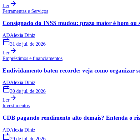
Ler
Ferramentas e Serviços
Consignado do INSS mudou: prazo maior é bom ou s
AD
Alexia Diniz
31 de jul. de 2026
Ler
Empréstimos e financiamentos
Endividamento bateu recorde: veja como organizar s
AD
Alexia Diniz
30 de jul. de 2026
Ler
Investimentos
CDB pagando rendimento alto demais? Entenda o risc
AD
Alexia Diniz
29 de jul. de 2026