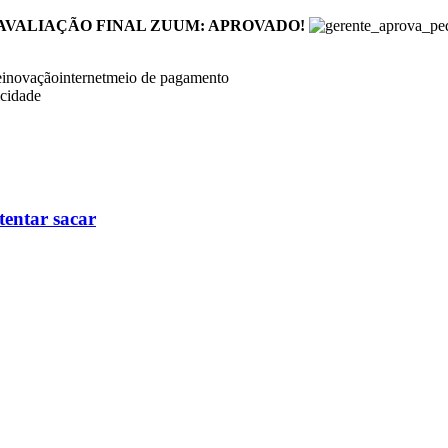
AVALIAÇÃO FINAL ZUUM: APROVADO!
e
inovação
internet
meio de pagamento
icidade
tentar sacar