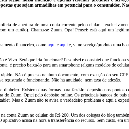
opostas que sejam armadilhas em potencial para o consumidor. Na
rta de abertura de uma conta corrente pelo celular – exclusivamente
es com um cartão). Chama-se Zuum. Opa! Pensei: está aqui um legíti
onamento financeiro, como
aqui
e
aqui
e, vi no serviço/produto uma boa
o é Vivo. Será que iria funcionar? Pesquisei e constatei que funciona
conta, é preciso baixá-lo para um smartphone (alguns modelos de celula
s e rápido. Não é preciso nenhum documento, com exceção do seu CP
tava registrada e funcionando. Não há anuidade, nem taxa de adesão.
 de dinheiro. Existem duas formas para fazê-lo: depósito nos pontos
ina do Zuum. Optei pelo depósito online. Os principais bancos do país
tablet. Mas o Zuum não te avisa o verdadeiro problema e aqui a experiê
, na conta Zuum no celular, de R$ 200. Um dos colegas do blog também ba
 aplicativo acusa na hora a transferência do recurso. Sem custo, em uma