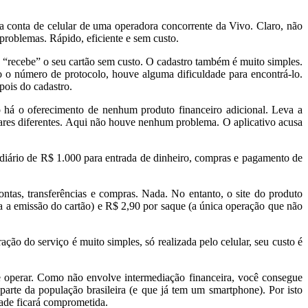
 a conta de celular de uma operadora concorrente da Vivo. Claro, não
 problemas. Rápido, eficiente e sem custo.
ê “recebe” o seu cartão sem custo. O cadastro também é muito simples.
o número de protocolo, houve alguma dificuldade para encontrá-lo.
pois do cadastro.
o há o oferecimento de nenhum produto financeiro adicional. Leva a
gares diferentes. Aqui não houve nenhum problema. O aplicativo acusa
iário de R$ 1.000 para entrada de dinheiro, compras e pagamento de
ntas, transferências e compras. Nada. No entanto, o site do produto
ra a emissão do cartão) e R$ 2,90 por saque (a única operação que não
ção do serviço é muito simples, só realizada pelo celular, seu custo é
de operar. Como não envolve intermediação financeira, você consegue
parte da população brasileira (e que já tem um smartphone). Por isto
dade ficará comprometida.