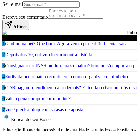
Seu e-mail
Escreva seu comentário
Publicar
Publ
Leia também
1
Ganhou na bet? Que bom. Agora vem a parte difícil: tentar sacar
2
Depois dos 50, o divórcio virou outra história
3
Consignado do INSS mudou: prazo maior é bom ou só empurra o pr
4
Endividamento bateu recorde: veja como organizar seu dinheiro
5
CDB pagando rendimento alto demais? Entenda o risco por trás diss
6
Vale a pena comprar carro online?
7
Você precisa bloquear as casas de aposta
Educando seu Bolso
Educação financeira acessível e de qualidade para todos os brasileiros