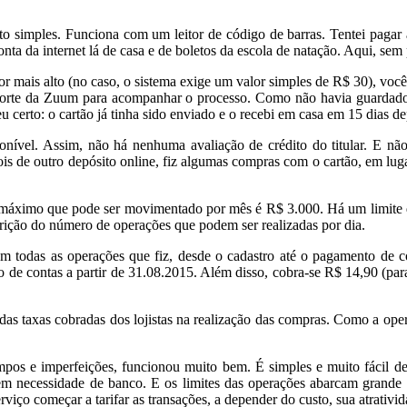
ito simples. Funciona com um leitor de código de barras. Tentei pagar
nta da internet lá de casa e de boletos da escola de natação. Aqui, sem
or mais alto (no caso, o sistema exige um valor simples de R$ 30), voc
porte da Zuum para acompanhar o processo. Como não havia guardado 
certo: o cartão já tinha sido enviado e o recebi em casa em 15 dias de
ponível. Assim, não há nenhuma avaliação de crédito do titular. E nã
ois de outro depósito online, fiz algumas compras com o cartão, em lu
r máximo que pode ser movimentado por mês é R$ 3.000. Há um limite d
trição do número de operações que podem ser realizadas por dia.
em todas as operações que fiz, desde o cadastro até o pagamento de co
o de contas a partir de 31.08.2015. Além disso, cobra-se R$ 14,90 (pa
as taxas cobradas dos lojistas na realização das compras. Como a opera
empos e imperfeições, funcionou muito bem. É simples e muito fácil 
Sem necessidade de banco. E os limites das operações abarcam grande 
rviço começar a tarifar as transações, a depender do custo, sua atrativi