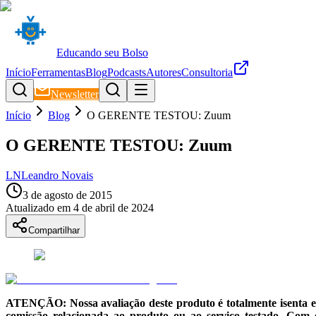
Educando seu Bolso
Início
Ferramentas
Blog
Podcasts
Autores
Consultoria
Newsletter
Início
Blog
O GERENTE TESTOU: Zuum
O GERENTE TESTOU: Zuum
LN
Leandro Novais
3 de agosto de 2015
Atualizado em
4 de abril de 2024
Compartilhar
ATENÇÃO: Nossa avaliação deste produto é totalmente isenta 
comissão relacionada ao produto ou ao serviço testado. Com 