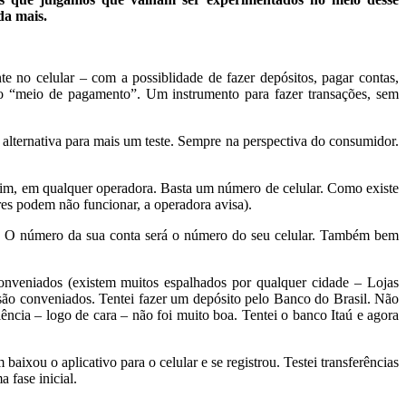
da mais.
 no celular – com a possiblidade de fazer depósitos, pagar contas,
mo “meio de pagamento”. Um instrumento para fazer transações, sem
 alternativa para mais um teste. Sempre na perspectiva do consumidor.
 sim, em qualquer operadora. Basta um número de celular. Como existe
res podem não funcionar, a operadora avisa).
F. O número da sua conta será o número do seu celular. Também bem
 conveniados (existem muitos espalhados por qualquer cidade – Lojas
 são conveniados. Tentei fazer um depósito pelo Banco do Brasil. Não
ncia – logo de cara – não foi muito boa. Tentei o banco Itaú e agora
ixou o aplicativo para o celular e se registrou. Testei transferências
 fase inicial.