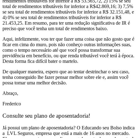
rendimentos tributáveis for inferior a R$ 53.565,72, 2) 15% se seu
total de rendimentos tributáveis for inferior a R$42.869,16; 3) 7,5%
se seu total de rendimentos tributáveis for inferior a R$ 32.151,48, e
4) 0% se seu total de rendimentos tributáveis for inferior a R$
21.453,25. Em resumo, para ter uma redução significativa de IR é
preciso que você tenha um total de rendimentos baixo.
Aqui, infelizmente, vou ter que fazer uma coisa que não gosto que é
ficar em cima do muro, pois não conheço outras informações suas,
como o tempo necessário até que você possa transformar sua
previdência em benefício, ou que renda tributável você terá à época.
Desta forma fica difícil bater o martelo.
De qualquer maneira, espero que ao tentar destrinchar o seu caso,
tenha conseguido lhe fazer pensar melhor sobre ele e, assim você
possa tomar uma melhor decisão.
Abraço,
Frederico
Consulte seu plano de aposentadoria!
Já possui um plano de aposentadoria? O
Educando seu Bolso
indica
a
LVL Seguros
, empresa que está a mais de 16 anos no mercado.