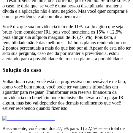
- TesouroSelic em uma boa corretora, por exemplo. Se fosse só este
o caso, te diria que, se você é uma pessoa disciplinada, manter a
dívida e a aplicação não é mau negócio. Mas você quer comparar é
com a previdência e aí complica bem mais.
Você diz que sua previdência te rende 11% a.a. Imagino que seja
bruto (sem considerar IR), pois você menciona os 15% + 12,5%
para atingir sua alíquota marginal de IR (27,5%). Pois bem, a
rentabilidade não é das melhores – há bons planos rendendo um ou
2 pontos percentuais a mais do que isto por aí. Apesar de esta não ter
sido sua pergunta, caso decida por manter a previdência, estou
alertando para a possibilidade de trocar o plano – a portabilidade.
Solução do caso
Voltando ao caso, você está na progressiva compensável e de fato,
como você bem notou, você pode ter vantagens tributárias em
aguardar para resgatar. Transformar esta reserva financeira da
previdência em benefício pode inclusive lhe levar a não pagar IR
algum, mas isto vai depender dos demais rendimentos que você
estiver recebendo quando fizer isto.
Basicamente, você cairá dos 27,5% para: 1) 22,5% se seu total de