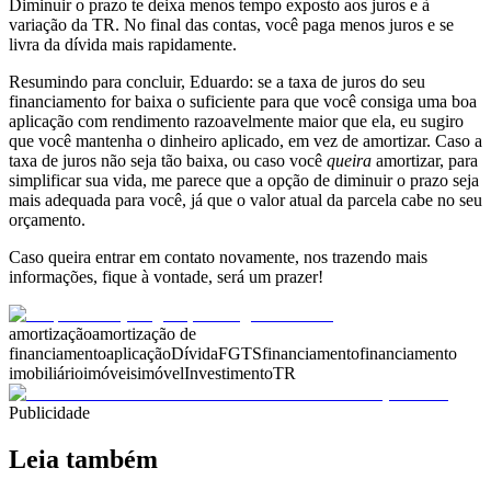
Diminuir o prazo te deixa menos tempo exposto aos juros e à
variação da TR. No final das contas, você paga menos juros e se
livra da dívida mais rapidamente.
Resumindo para concluir, Eduardo: se a taxa de juros do seu
financiamento for baixa o suficiente para que você consiga uma boa
aplicação com rendimento razoavelmente maior que ela, eu sugiro
que você mantenha o dinheiro aplicado, em vez de amortizar. Caso a
taxa de juros não seja tão baixa, ou caso você
queira
amortizar, para
simplificar sua vida, me parece que a opção de diminuir o prazo seja
mais adequada para você, já que o valor atual da parcela cabe no seu
orçamento.
Caso queira entrar em contato novamente, nos trazendo mais
informações, fique à vontade, será um prazer!
amortização
amortização de
financiamento
aplicação
Dívida
FGTS
financiamento
financiamento
imobiliário
imóveis
imóvel
Investimento
TR
Publicidade
Leia também