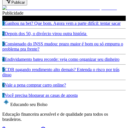
Publicar
Publicidade
Leia também
1
Ganhou na bet? Que bom. Agora vem a parte difícil: tentar sacar
2
Depois dos 50, o divórcio virou outra história
3
Consignado do INSS mudou: prazo maior é bom ou só empurra o
problema pra frente?
4
Endividamento bateu recorde: veja como organizar seu dinheiro
5
CDB pagando rendimento alto demais? Entenda o risco por trás
disso
6
Vale a pena comprar carro online?
7
Você precisa bloquear as casas de aposta
Educando seu Bolso
Educação financeira acessível e de qualidade para todos os
brasileiros.