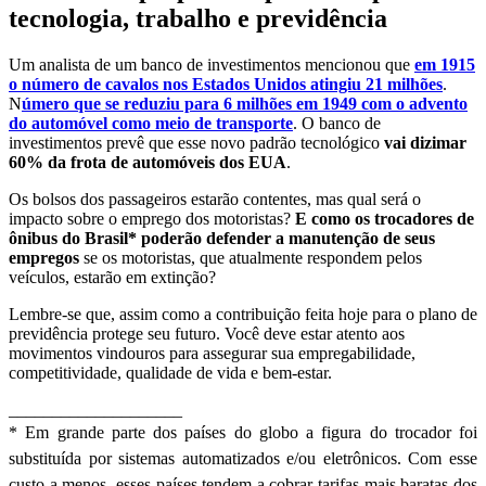
tecnologia, trabalho e previdência
Um analista de um banco de investimentos mencionou que
em 1915
o número de cavalos nos Estados Unidos atingiu 21 milhões
.
N
úmero que se reduziu para 6 milhões em 1949 com o advento
do automóvel como meio de transporte
. O banco de
investimentos prevê que esse novo padrão tecnológico
vai dizimar
60% da frota de automóveis dos EUA
.
Os bolsos dos passageiros estarão contentes, mas qual será o
impacto sobre o emprego dos motoristas?
E como os trocadores de
ônibus do Brasil* poderão defender a manutenção de seus
empregos
se os motoristas, que atualmente respondem pelos
veículos, estarão em extinção?
Lembre-se que, assim como a contribuição feita hoje para o plano de
previdência protege seu futuro. Você deve estar atento aos
movimentos vindouros para assegurar sua empregabilidade,
competitividade, qualidade de vida e bem-estar.
____________________
* Em grande parte dos países do globo a figura do trocador foi
substituída por sistemas automatizados e/ou eletrônicos. Com esse
custo a menos, esses países tendem a cobrar tarifas mais baratas dos