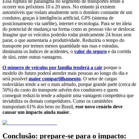
Essa ruptura de paradigma no segmento de transportes tende a
ocorrer nos próximos 10 a 20 anos. No entanto já existem
automóveis que rodam atualmente sem o domínio constante de um
condutor
,
graças à inteligência artificial, GPS (sistema de
posicionamento via satélite), internet e tecnologia. Para se ter ideia
do potencial de mudança na forma como as pessoas vão se deslocar.
Imagine que os veículos poderão rodar praticamente 24 horas sem
parar, o que aumentaria a produtividade. Reduziria o tempo do
transporte por termos menos quantidade nas ruas e estradas,
diminuiria os índices de acidentes, o
valor do seguro
e da corrida
de táxi, entre outras vantagens.
O número de veículos por família tenderá a cair
porque o
modelo do futuro poderá atender mais pessoas ao longo do dia e
será possível
maior compartilhamento
. O setor de cargas
rodoviárias tende a ser o mais afetado, porque grande parte (cerca de
50%) do custo do transporte advém dos condutores e quem
conseguir reduzi-lo tende a adquirir uma vantagem competitiva que
inviabiliza os demais competidores. Como os caminhões
transportam 61% dos bens no Brasil,
esse novo cenário deve
causar um impacto ainda maior
.
Conclusão: prepare-se para o impacto: