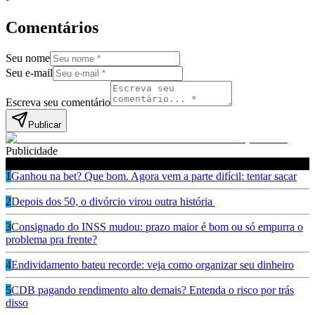
Comentários
Seu nome
Seu e-mail
Escreva seu comentário
Publicar
Publicidade
Leia também
1
Ganhou na bet? Que bom. Agora vem a parte difícil: tentar sacar
2
Depois dos 50, o divórcio virou outra história
3
Consignado do INSS mudou: prazo maior é bom ou só empurra o
problema pra frente?
4
Endividamento bateu recorde: veja como organizar seu dinheiro
5
CDB pagando rendimento alto demais? Entenda o risco por trás
disso