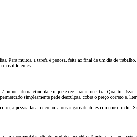
ias. Para muitos, a tarefa é penosa, feita ao final de um dia de trabalh
formas diferentes.
 anunciado na gôndola e o que é registrado no caixa. Quanto a isso, a 
rmercado simplesmente pede desculpas, cobra o preço correto e, litera
erro, a pessoa faça a denúncia nos órgãos de defesa do consumidor. Só 
 – é a comercialização de produtos vencidos. Neste caso, ainda está 