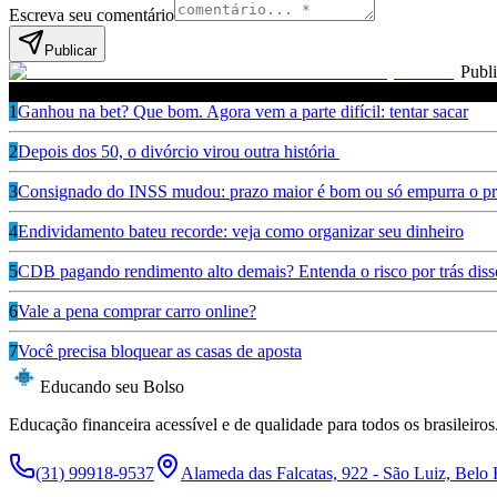
Escreva seu comentário
Publicar
Publ
Leia também
1
Ganhou na bet? Que bom. Agora vem a parte difícil: tentar sacar
2
Depois dos 50, o divórcio virou outra história
3
Consignado do INSS mudou: prazo maior é bom ou só empurra o pr
4
Endividamento bateu recorde: veja como organizar seu dinheiro
5
CDB pagando rendimento alto demais? Entenda o risco por trás diss
6
Vale a pena comprar carro online?
7
Você precisa bloquear as casas de aposta
Educando seu Bolso
Educação financeira acessível e de qualidade para todos os brasileiros
(31) 99918-9537
Alameda das Falcatas, 922 - São Luiz, Belo