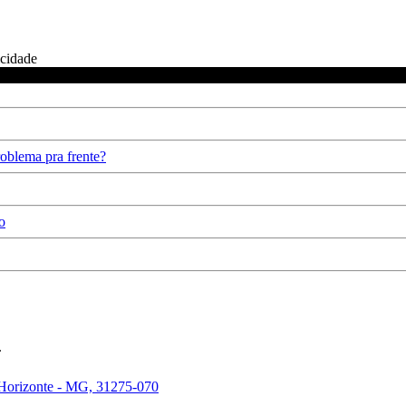
icidade
oblema pra frente?
o
.
 Horizonte - MG, 31275-070