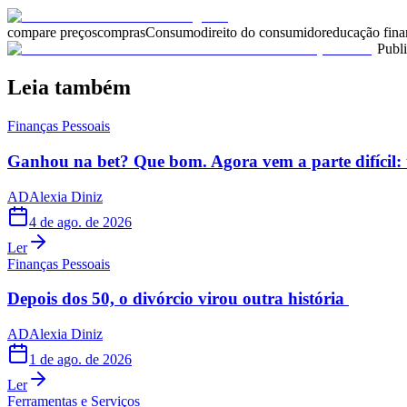
compare preços
compras
Consumo
direito do consumidor
educação fina
Publ
Leia também
Finanças Pessoais
Ganhou na bet? Que bom. Agora vem a parte difícil: 
AD
Alexia Diniz
4 de ago. de 2026
Ler
Finanças Pessoais
Depois dos 50, o divórcio virou outra história
AD
Alexia Diniz
1 de ago. de 2026
Ler
Ferramentas e Serviços