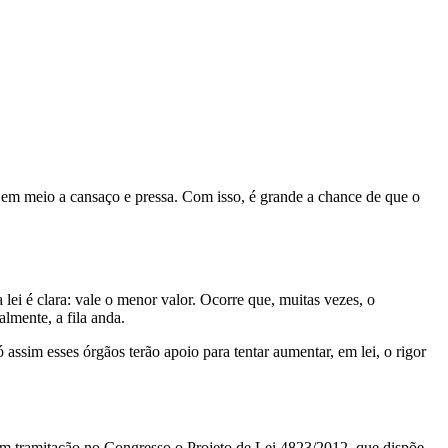
o, em meio a cansaço e pressa. Com isso, é grande a chance de que o
lei é clara: vale o menor valor. Ocorre que, muitas vezes, o
lmente, a fila anda.
assim esses órgãos terão apoio para tentar aumentar, em lei, o rigor
em tramitação no Congresso o Projeto de Lei 4823/2012, que dispõe