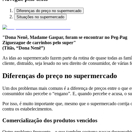
Diferenças do preço no supermercado
Situações no supermercado
"Dona Nenê, Madame Gaspar, foram se encontrar no Peg-Pag
Ziguezague de carrinhos pelo super"
(Titãs, “Dona Nenê”)
As idas ao supermercado fazem parte da rotina de quase todas as famíl
cliente, distraído, seja lesado no seu direito de consumidor, de várias 
Diferenças do preço no supermercado
Um dos problemas mais comuns é a diferença de preços entre o que está
consumidor não percebe o “engano”. E, quando percebe e acusa, o supe
Por isso, é muito importante que, mesmo que o supermercado corrija o 
contra os estabelecimentos.
Comercialização dos produtos vencidos
Outro problema frequente – e que também costuma passar despercebido