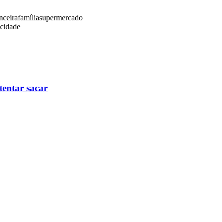
nceira
família
supermercado
icidade
tentar sacar