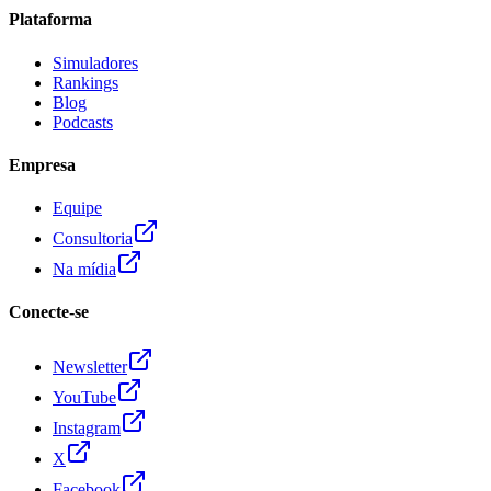
Plataforma
Simuladores
Rankings
Blog
Podcasts
Empresa
Equipe
Consultoria
Na mídia
Conecte-se
Newsletter
YouTube
Instagram
X
Facebook