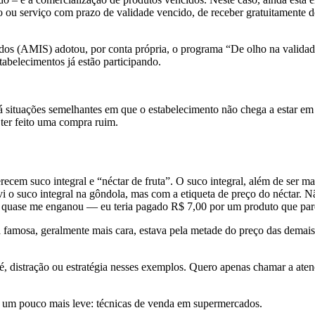
o ou serviço com prazo de validade vencido, de receber gratuitamente d
os (AMIS) adotou, por conta própria, o programa “De olho na validad
tabelecimentos já estão participando.
há situações semelhantes em que o estabelecimento não chega a estar e
ter feito uma compra ruim.
ecem suco integral e “néctar de fruta”. O suco integral, além de ser m
o suco integral na gôndola, mas com a etiqueta de preço do néctar. Não
co, quase me enganou — eu teria pagado R$ 7,00 por um produto que par
a famosa, geralmente mais cara, estava pela metade do preço das demai
fé, distração ou estratégia nesses exemplos. Quero apenas chamar a aten
um pouco mais leve: técnicas de venda em supermercados.