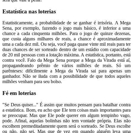
Estatística nas loterias
Estatisticamente, a probabilidade de se ganhar é irrisória. A Mega
Sena, por exemplo, fazendo o jogo mais básico, é inferior a uma
chance a cada cinquenta milhões. Para o jogo de quinze dezenas,
que custa alguns milhares de reais, a chance é aproximadamente
uma a cada dez mil. Ou seja, você paga quase vinte mil reais para ter
duas chances de ser sorteado dentro de um estádio com capacidade
de 20 mil pessoas com a lotação máxima. A estatística, portanto, está
contra você. Falo da Mega Sena porque a Mega da Virada está aí,
propagandeando prêmio de vários milhões de reais. Só um
parênteses: dificilmente a Mega da Virada sai para apenas um
ganhador. Não se iluda com a possibilidade de que todos aqueles
milhões venham para seu bolso.
Fé em loterias
"Se Deus quiser..." É assim que muitos pensam para batalhar contra
a estatística. Bom, eu acho que Ele tem coisas mais importantes para
se preocupar. Mas que Ele pode querer em algum tempinho vago,
pode. Afinal, aquelas bolinhas não tem vontade própria. Elas não
escolhem premeditadamente quem será o sorteado. Se Deus escolhe
ou não, não sei. Mas que de vez em quando alguém leva uma