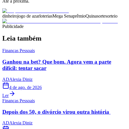
Até a próxima.
dinheiro
jogo de azar
loterias
Mega Sena
prêmio
Quina
sorte
sorteio
Publicidade
Leia também
Finanças Pessoais
Ganhou na bet? Que bom. Agora vem a parte
difícil: tentar sacar
AD
Alexia Diniz
4 de ago. de 2026
Ler
Finanças Pessoais
Depois dos 50, o divórcio virou outra história
AD
Alexia Diniz