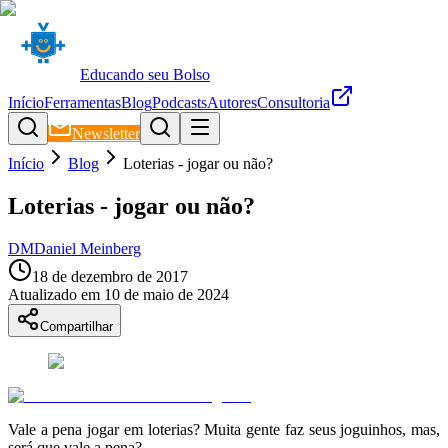
Educando seu Bolso
Início
Ferramentas
Blog
Podcasts
Autores
Consultoria
Newsletter
Início
Blog
Loterias - jogar ou não?
Loterias - jogar ou não?
DM
Daniel Meinberg
18 de dezembro de 2017
Atualizado em
10 de maio de 2024
Compartilhar
Vale a pena jogar em loterias? Muita gente faz seus joguinhos, mas,
será que vale a pena?