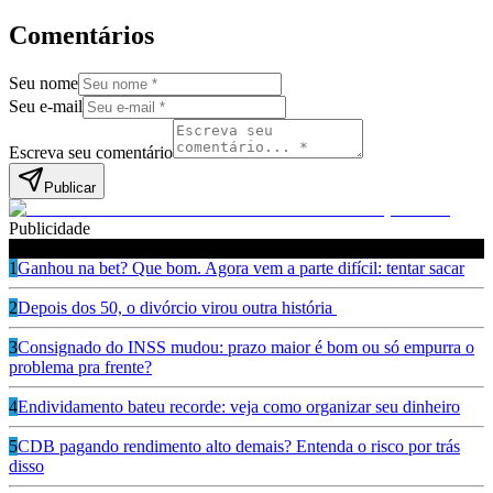
Comentários
Seu nome
Seu e-mail
Escreva seu comentário
Publicar
Publicidade
Leia também
1
Ganhou na bet? Que bom. Agora vem a parte difícil: tentar sacar
2
Depois dos 50, o divórcio virou outra história
3
Consignado do INSS mudou: prazo maior é bom ou só empurra o
problema pra frente?
4
Endividamento bateu recorde: veja como organizar seu dinheiro
5
CDB pagando rendimento alto demais? Entenda o risco por trás
disso