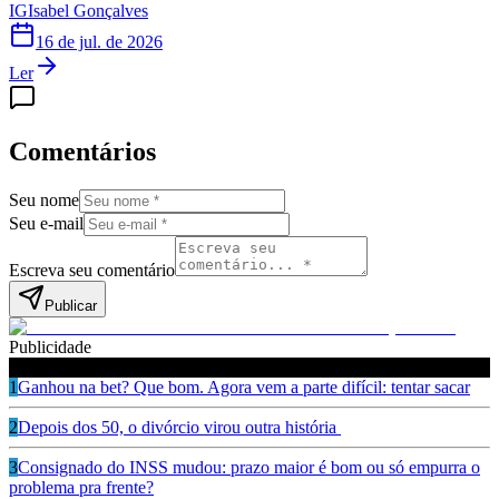
IG
Isabel Gonçalves
16 de jul. de 2026
Ler
Comentários
Seu nome
Seu e-mail
Escreva seu comentário
Publicar
Publicidade
Leia também
1
Ganhou na bet? Que bom. Agora vem a parte difícil: tentar sacar
2
Depois dos 50, o divórcio virou outra história
3
Consignado do INSS mudou: prazo maior é bom ou só empurra o
problema pra frente?