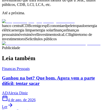
investimento que trará retornos melhor do que a Selic, títulos
públicos, CDB, LCI, LCA, etc.
Até a próxima.
banco central
CDB
cemig
cesp
Economia
edp
eletropaulo
energia
elétrica
energia limpa
energia solar
finanças
finanças
pessoais
imóveis
imóvel
Investimentos
lca
LCI
light
retorno de
investimento
roi
Selic
títulos públicos
Publicidade
Leia também
Finanças Pessoais
Ganhou na bet? Que bom. Agora vem a parte
difícil: tentar sacar
AD
Alexia Diniz
4 de ago. de 2026
Ler