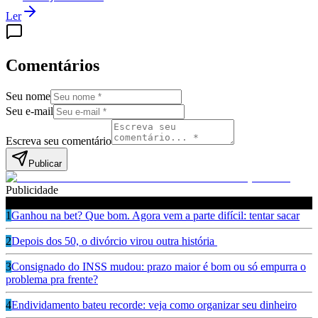
Ler
Comentários
Seu nome
Seu e-mail
Escreva seu comentário
Publicar
Publicidade
Leia também
1
Ganhou na bet? Que bom. Agora vem a parte difícil: tentar sacar
2
Depois dos 50, o divórcio virou outra história
3
Consignado do INSS mudou: prazo maior é bom ou só empurra o
problema pra frente?
4
Endividamento bateu recorde: veja como organizar seu dinheiro