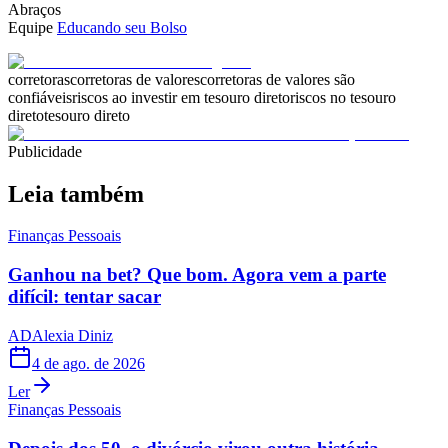
Abraços
Equipe
Educando seu Bolso
corretoras
corretoras de valores
corretoras de valores são
confiáveis
riscos ao investir em tesouro direto
riscos no tesouro
direto
tesouro direto
Publicidade
Leia também
Finanças Pessoais
Ganhou na bet? Que bom. Agora vem a parte
difícil: tentar sacar
AD
Alexia Diniz
4 de ago. de 2026
Ler
Finanças Pessoais