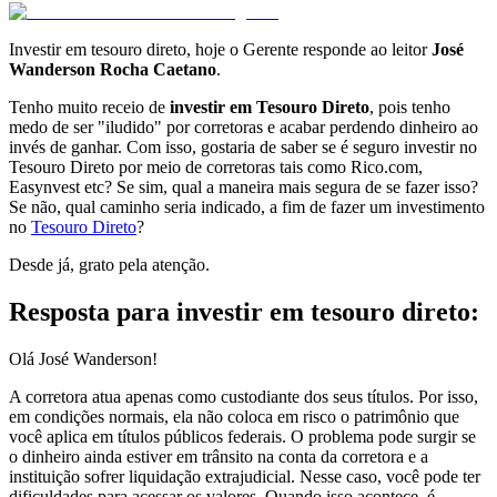
Investir em tesouro direto, hoje o Gerente responde ao leitor
José
Wanderson Rocha Caetano
.
Tenho muito receio de
investir em Tesouro Direto
, pois tenho
medo de ser "iludido" por corretoras e acabar perdendo dinheiro ao
invés de ganhar. Com isso, gostaria de saber se é seguro investir no
Tesouro Direto por meio de corretoras tais como Rico.com,
Easynvest etc? Se sim, qual a maneira mais segura de se fazer isso?
Se não, qual caminho seria indicado, a fim de fazer um investimento
no
Tesouro Direto
?
Desde já, grato pela atenção.
Resposta para investir em tesouro direto:
Olá José Wanderson!
A corretora atua apenas como custodiante dos seus títulos. Por isso,
em condições normais, ela não coloca em risco o patrimônio que
você aplica em títulos públicos federais. O problema pode surgir se
o dinheiro ainda estiver em trânsito na conta da corretora e a
instituição sofrer liquidação extrajudicial. Nesse caso, você pode ter
dificuldades para acessar os valores. Quando isso acontece, é