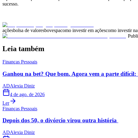
sucesso.
ações
bolsa de valores
bovespa
como investir em ações
como investir na
Publ
Leia também
Finanças Pessoais
Ganhou na bet? Que bom. Agora vem a parte difícil: 
AD
Alexia Diniz
4 de ago. de 2026
Ler
Finanças Pessoais
Depois dos 50, o divórcio virou outra história
AD
Alexia Diniz