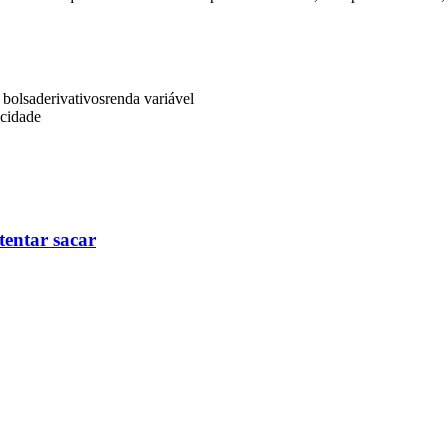
 bolsa
derivativos
renda variável
icidade
tentar sacar