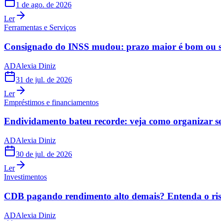
1 de ago. de 2026
Ler
Ferramentas e Serviços
Consignado do INSS mudou: prazo maior é bom ou s
AD
Alexia Diniz
31 de jul. de 2026
Ler
Empréstimos e financiamentos
Endividamento bateu recorde: veja como organizar s
AD
Alexia Diniz
30 de jul. de 2026
Ler
Investimentos
CDB pagando rendimento alto demais? Entenda o risc
AD
Alexia Diniz