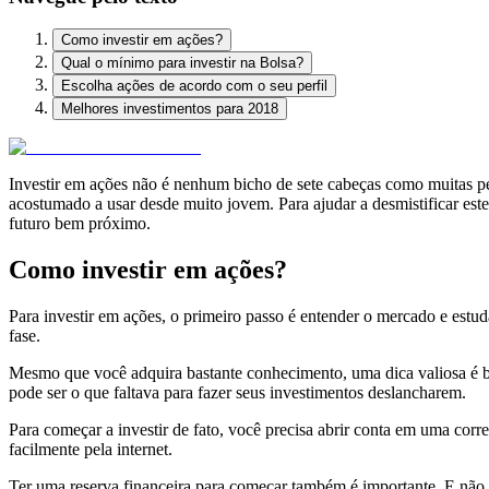
Como investir em ações?
Qual o mínimo para investir na Bolsa?
Escolha ações de acordo com o seu perfil
Melhores investimentos para 2018
Investir em ações não é nenhum bicho de sete cabeças como muitas p
acostumado a usar desde muito jovem. Para ajudar a desmistificar est
futuro bem próximo.
Como investir em ações?
Para investir em ações, o primeiro passo é entender o mercado e estu
fase.
Mesmo que você adquira bastante conhecimento, uma dica valiosa é busc
pode ser o que faltava para fazer seus investimentos deslancharem.
Para começar a investir de fato, você precisa abrir conta em uma corre
facilmente pela internet.
Ter uma reserva financeira para começar também é importante. E não p