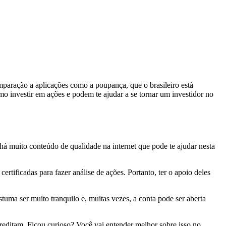
paração a aplicações como a poupança, que o brasileiro está
o investir em ações e podem te ajudar a se tornar um investidor no
há muito conteúdo de qualidade na internet que pode te ajudar nesta
tificadas para fazer análise de ações. Portanto, ter o apoio deles
stuma ser muito tranquilo e, muitas vezes, a conta pode ser aberta
reditam. Ficou curioso? Você vai entender melhor sobre isso no