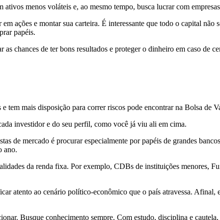
r em ativos menos voláteis e, ao mesmo tempo, busca lucrar com empresa
 em ações e montar sua carteira. É interessante que todo o capital não s
prar papéis.
ar as chances de ter bons resultados e proteger o dinheiro em caso de ce
 e tem mais disposição para correr riscos pode encontrar na Bolsa de V
ada investidor e do seu perfil, como você já viu ali em cima.
stas de mercado é procurar especialmente por papéis de grandes bancos, 
o ano.
alidades da renda fixa. Por exemplo, CDBs de instituições menores, Fun
ar atento ao cenário político-econômico que o país atravessa. Afinal, 
cionar. Busque conhecimento sempre. Com estudo, disciplina e cautela,