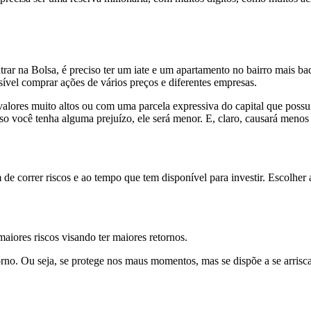
ar na Bolsa, é preciso ter um iate e um apartamento no bairro mais b
sível comprar ações de vários preços e diferentes empresas.
alores muito altos ou com uma parcela expressiva do capital que possui
so você tenha alguma prejuízo, ele será menor. E, claro, causará menos
m de correr riscos e ao tempo que tem disponível para investir. Escolhe
maiores riscos visando ter maiores retornos.
 retorno. Ou seja, se protege nos maus momentos, mas se dispõe a se arr