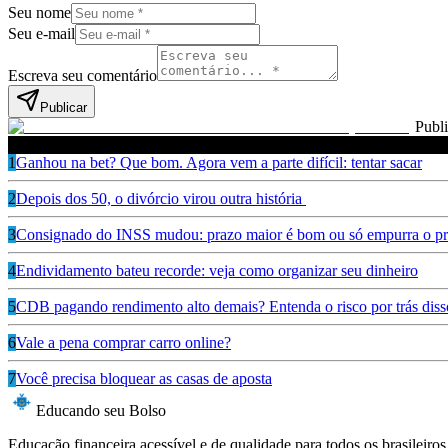
Seu nome
Seu e-mail
Escreva seu comentário
Publicar
Publ
Leia também
1
Ganhou na bet? Que bom. Agora vem a parte difícil: tentar sacar
2
Depois dos 50, o divórcio virou outra história
3
Consignado do INSS mudou: prazo maior é bom ou só empurra o pr
4
Endividamento bateu recorde: veja como organizar seu dinheiro
5
CDB pagando rendimento alto demais? Entenda o risco por trás diss
6
Vale a pena comprar carro online?
7
Você precisa bloquear as casas de aposta
Educando seu Bolso
Educação financeira acessível e de qualidade para todos os brasileiros