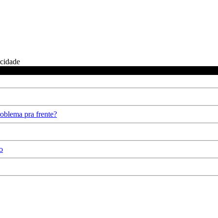
icidade
oblema pra frente?
o
.