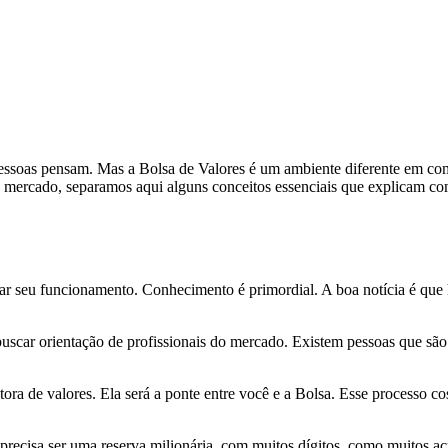
essoas pensam. Mas a Bolsa de Valores é um ambiente diferente em com
e mercado, separamos aqui alguns conceitos essenciais que explicam com
dar seu funcionamento. Conhecimento é primordial. A boa notícia é que 
ar orientação de profissionais do mercado. Existem pessoas que são cer
tora de valores. Ela será a ponte entre você e a Bolsa. Esse processo co
recisa ser uma reserva milionária, com muitos dígitos, como muitos ac