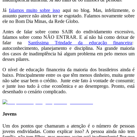
Já
falamos muito sobre isso
aqui no blog. Mas, infelizmente, o
assunto parece não ainda ter se esgotado. Falamos novamente sobre
ele no Bom Dia Minas, da Rede Globo.
Antes de falar sobre como SAIR do endividamento excessivo,
falamos sobre como NÃO ENTRAR. E aí não há como deixar de
falar na
Santíssima Trindade da educação financeira
:
autoconhecimento, planejamento e disciplina. Na grande maioria
dos casos de inadimplência há algum problema em pelo menos um
desses pilares.
O nível de educação financeira da maioria dos brasileiros ainda é
baixo. Principalmente entre os que têm menos dinheiro, muita gente
não sabe usar bem o crédito. Junte este fato à vontade de consumir;
e junte isso tudo à crise econômica e ao desemprego. Pronto, está
desenhado o cenário complicado.
Jovens
Um dos pontos que chamaram a atenção é o número de pessoas
jovens endividadas. Como explicar isso? A pessoa ainda não tem
família, não tem filhos, mas mesmo assim está inadimplente! Por que