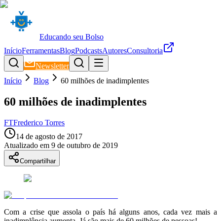
Educando seu Bolso
Início
Ferramentas
Blog
Podcasts
Autores
Consultoria
Newsletter
Início
Blog
60 milhões de inadimplentes
60 milhões de inadimplentes
FT
Frederico Torres
14 de agosto de 2017
Atualizado em
9 de outubro de 2019
Compartilhar
Com a crise que assola o país há alguns anos, cada vez mais a
inadimplência aumenta. Já são mais de 60 milhões de pessoas!