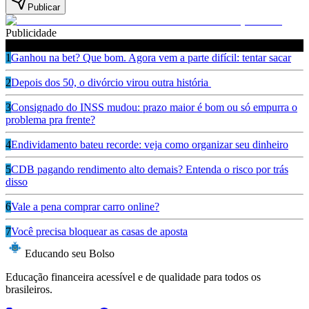
Publicar
Publicidade
Leia também
1
Ganhou na bet? Que bom. Agora vem a parte difícil: tentar sacar
2
Depois dos 50, o divórcio virou outra história
3
Consignado do INSS mudou: prazo maior é bom ou só empurra o
problema pra frente?
4
Endividamento bateu recorde: veja como organizar seu dinheiro
5
CDB pagando rendimento alto demais? Entenda o risco por trás
disso
6
Vale a pena comprar carro online?
7
Você precisa bloquear as casas de aposta
Educando seu Bolso
Educação financeira acessível e de qualidade para todos os
brasileiros.