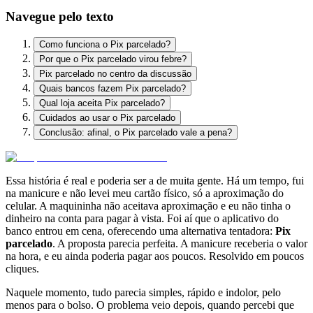
Navegue pelo texto
Como funciona o Pix parcelado?
Por que o Pix parcelado virou febre?
Pix parcelado no centro da discussão
Quais bancos fazem Pix parcelado?
Qual loja aceita Pix parcelado?
Cuidados ao usar o Pix parcelado
Conclusão: afinal, o Pix parcelado vale a pena?
Essa história é real e poderia ser a de muita gente. Há um tempo, fui
na manicure e não levei meu cartão físico, só a aproximação do
celular. A maquininha não aceitava aproximação e eu não tinha o
dinheiro na conta para pagar à vista. Foi aí que o aplicativo do
banco entrou em cena, oferecendo uma alternativa tentadora:
Pix
parcelado
. A proposta parecia perfeita. A manicure receberia o valor
na hora, e eu ainda poderia pagar aos poucos. Resolvido em poucos
cliques.
Naquele momento, tudo parecia simples, rápido e indolor, pelo
menos para o bolso. O problema veio depois, quando percebi que