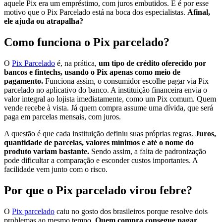
aquele Pix era um empréstimo, com juros embutidos. E é por esse
motivo que o Pix Parcelado está na boca dos especialistas.
Afinal,
ele ajuda ou atrapalha?
Como funciona o Pix parcelado?
O
Pix Parcelado
é, na prática,
um tipo de crédito oferecido por
bancos e fintechs, usando o Pix apenas como meio de
pagamento.
Funciona assim, o consumidor escolhe pagar via Pix
parcelado no aplicativo do banco. A instituição financeira envia o
valor integral ao lojista imediatamente, como um Pix comum. Quem
vende recebe à vista. Já quem compra assume uma dívida, que será
paga em parcelas mensais, com juros.
A questão é que cada instituição definiu suas próprias regras.
Juros,
quantidade de parcelas, valores mínimos e até o nome do
produto variam bastante.
Sendo assim, a falta de padronização
pode dificultar a comparação e esconder custos importantes. A
facilidade vem junto com o risco.
Por que o Pix parcelado virou febre?
O
Pix parcelado
caiu no gosto dos brasileiros porque resolve dois
problemas ao mesmo tempo.
Quem compra consegue pagar