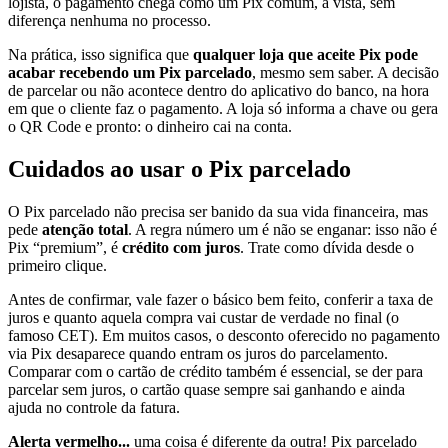
lojista, o pagamento chega como um Pix comum, à vista, sem
diferença nenhuma no processo.
Na prática, isso significa que
qualquer loja que aceite Pix pode
acabar recebendo um Pix parcelado
, mesmo sem saber. A decisão
de parcelar ou não acontece dentro do aplicativo do banco, na hora
em que o cliente faz o pagamento. A loja só informa a chave ou gera
o QR Code e pronto: o dinheiro cai na conta.
Cuidados ao usar o Pix parcelado
O Pix parcelado não precisa ser banido da sua vida financeira, mas
pede
atenção total
. A regra número um é não se enganar: isso não é
Pix “premium”, é
crédito com juros
. Trate como dívida desde o
primeiro clique.
Antes de confirmar, vale fazer o básico bem feito, conferir a taxa de
juros e quanto aquela compra vai custar de verdade no final (o
famoso CET). Em muitos casos, o desconto oferecido no pagamento
via Pix desaparece quando entram os juros do parcelamento.
Comparar com o cartão de crédito também é essencial, se der para
parcelar sem juros, o cartão quase sempre sai ganhando e ainda
ajuda no controle da fatura.
Alerta vermelho...
uma coisa é diferente da outra! Pix parcelado