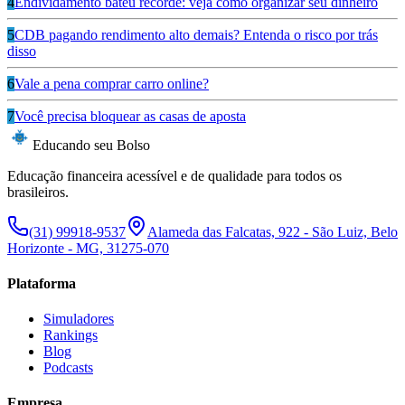
4
Endividamento bateu recorde: veja como organizar seu dinheiro
5
CDB pagando rendimento alto demais? Entenda o risco por trás
disso
6
Vale a pena comprar carro online?
7
Você precisa bloquear as casas de aposta
Educando seu Bolso
Educação financeira acessível e de qualidade para todos os
brasileiros.
(31) 99918-9537
Alameda das Falcatas, 922 - São Luiz, Belo
Horizonte - MG, 31275-070
Plataforma
Simuladores
Rankings
Blog
Podcasts
Empresa