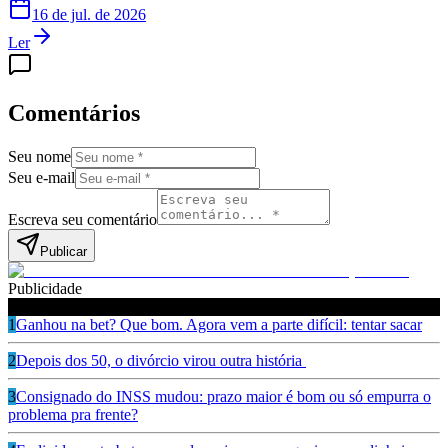
16 de jul. de 2026
Ler
Comentários
Seu nome
Seu e-mail
Escreva seu comentário
Publicar
Publicidade
Leia também
1
Ganhou na bet? Que bom. Agora vem a parte difícil: tentar sacar
2
Depois dos 50, o divórcio virou outra história
3
Consignado do INSS mudou: prazo maior é bom ou só empurra o
problema pra frente?