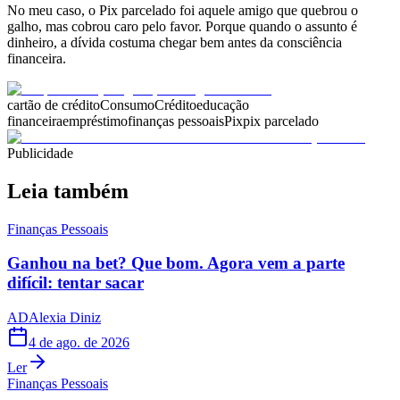
No meu caso, o Pix parcelado foi aquele amigo que quebrou o
galho, mas cobrou caro pelo favor. Porque quando o assunto é
dinheiro, a dívida costuma chegar bem antes da consciência
financeira.
cartão de crédito
Consumo
Crédito
educação
financeira
empréstimo
finanças pessoais
Pix
pix parcelado
Publicidade
Leia também
Finanças Pessoais
Ganhou na bet? Que bom. Agora vem a parte
difícil: tentar sacar
AD
Alexia Diniz
4 de ago. de 2026
Ler
Finanças Pessoais