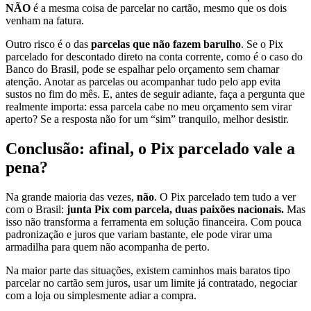
NÃO
é a mesma coisa de parcelar no cartão, mesmo que os dois
venham na fatura.
Outro risco é o das
parcelas que não fazem barulho
. Se o Pix
parcelado for descontado direto na conta corrente, como é o caso do
Banco do Brasil, pode se espalhar pelo orçamento sem chamar
atenção. Anotar as parcelas ou acompanhar tudo pelo app evita
sustos no fim do mês. E, antes de seguir adiante, faça a pergunta que
realmente importa: essa parcela cabe no meu orçamento sem virar
aperto? Se a resposta não for um “sim” tranquilo, melhor desistir.
Conclusão: afinal, o Pix parcelado vale a
pena?
Na grande maioria das vezes,
não
. O Pix parcelado tem tudo a ver
com o Brasil:
junta Pix com parcela, duas paixões nacionais.
Mas
isso não transforma a ferramenta em solução financeira. Com pouca
padronização e juros que variam bastante, ele pode virar uma
armadilha para quem não acompanha de perto.
Na maior parte das situações, existem caminhos mais baratos tipo
parcelar no cartão sem juros, usar um limite já contratado, negociar
com a loja ou simplesmente adiar a compra.