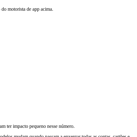
 do motorista de app acima.
umam ter impacto pequeno nesse número.
 modelos mudam quando passam a enxergar todas as contas, cartões e