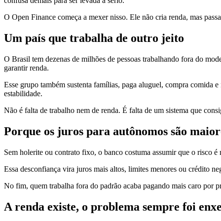
confusa demais para ser levada a sério.
O Open Finance começa a mexer nisso. Ele não cria renda, mas passa a
Um país que trabalha de outro jeito
O Brasil tem dezenas de milhões de pessoas trabalhando fora do mode
garantir renda.
Esse grupo também sustenta famílias, paga aluguel, compra comida e 
estabilidade.
Não é falta de trabalho nem de renda. É falta de um sistema que cons
Porque os juros para autônomos são maior
Sem holerite ou contrato fixo, o banco costuma assumir que o risco é
Essa desconfiança vira juros mais altos, limites menores ou crédito 
No fim, quem trabalha fora do padrão acaba pagando mais caro por pr
A renda existe, o problema sempre foi enx