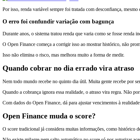
Por isso, renda variável sempre foi tratada com desconfiança, mesmo
O erro foi confundir variação com bagunça
Durante anos, o sistema tratou renda que varia como se fosse renda in
O Open Finance começa a corrigir isso ao mostrar histórico, não pro
Isso não elimina o risco, mas melhora muito a forma de medir.
Quando cobrar no dia errado vira atraso
Nem todo mundo recebe no quinto dia útil. Muita gente recebe por sem
Quando a cobrança ignora essa realidade, o atraso vira regra. Não por
Com dados do Open Finance, dá para ajustar vencimentos à realidade 
Open Finance muda o score?
O score tradicional já considera muitas informações, como histórico
Não existe milagre nem salto automático no score só por autorizar ac