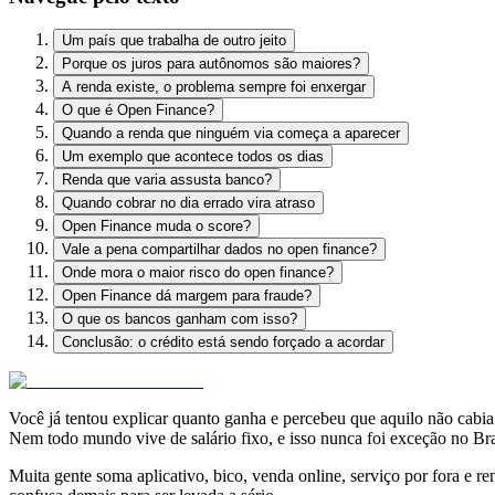
Um país que trabalha de outro jeito
Porque os juros para autônomos são maiores?
A renda existe, o problema sempre foi enxergar
O que é Open Finance?
Quando a renda que ninguém via começa a aparecer
Um exemplo que acontece todos os dias
Renda que varia assusta banco?
Quando cobrar no dia errado vira atraso
Open Finance muda o score?
Vale a pena compartilhar dados no open finance?
Onde mora o maior risco do open finance?
Open Finance dá margem para fraude?
O que os bancos ganham com isso?
Conclusão: o crédito está sendo forçado a acordar
Você já tentou explicar quanto ganha e percebeu que aquilo não cabi
Nem todo mundo vive de salário fixo, e isso nunca foi exceção no Bra
Muita gente soma aplicativo, bico, venda online, serviço por fora e r