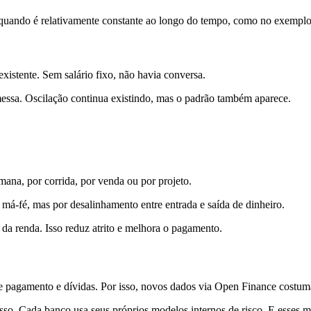
 quando é relativamente constante ao longo do tempo, como no exemplo
existente. Sem salário fixo, não havia conversa.
messa. Oscilação continua existindo, mas o padrão também aparece.
ana, por corrida, por venda ou por projeto.
 má-fé, mas por desalinhamento entre entrada e saída de dinheiro.
da renda. Isso reduz atrito e melhora o pagamento.
 de pagamento e dívidas. Por isso, novos dados via Open Finance cost
esso. Cada banco usa seus próprios modelos internos de risco. E esses