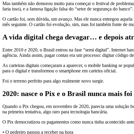
Mas também não demorou muito para começar o festival de problemas.
faria isso), e a famosa ligação falsa do “setor de segurança do banco”.
O cartão foi, sem dúvida, um avanço. Mas ele nunca entregou aquela s
mês seguinte. O cartão foi evolução, sim, mas foi também fonte de mui
A vida digital chega devagar… e depois a
Entre 2010 e 2020, o Brasil entrou na fase “semi digital”. Internet b
agência. Ainda assim, pagar contas era um processo: digitar código de
As carteiras digitais começaram a aparecer, o mobile banking se popu
para o digital e transformou o smartphone em carteira oficial.
Foi o terreno perfeito para algo realmente novo surgir.
2020: nasce o Pix e o Brasil nunca mais fo
Quando o Pix chegou, em novembro de 2020, parecia uma solução boa d
na primeira tentativa, algo raro para tecnologia bancária.
O Pix democratizou os pagamentos como nunca tinha acontecido ante
• O pedreiro passou a receber na hora