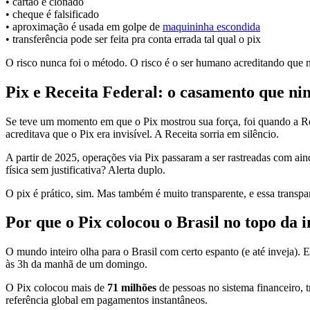
• cartão é clonado
• cheque é falsificado
• aproximação é usada em golpe de
maquininha escondida
• transferência pode ser feita pra conta errada tal qual o pix
O risco nunca foi o método. O risco é o ser humano acreditando que n
Pix e Receita Federal: o casamento que n
Se teve um momento em que o Pix mostrou sua força, foi quando a Rec
acreditava que o Pix era invisível. A Receita sorria em silêncio.
A partir de 2025, operações via Pix passaram a ser rastreadas com ai
física sem justificativa? Alerta duplo.
O pix é prático, sim. Mas também é muito transparente, e essa transpa
Por que o Pix colocou o Brasil no topo da
O mundo inteiro olha para o Brasil com certo espanto (e até inveja).
às 3h da manhã de um domingo.
O Pix colocou mais de
71 milhões
de pessoas no sistema financeiro, t
referência global em pagamentos instantâneos.