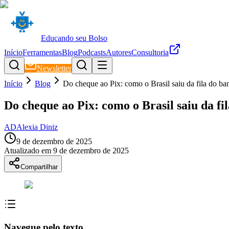
Educando seu Bolso
Início
Ferramentas
Blog
Podcasts
Autores
Consultoria
Newsletter
Início
Blog
Do cheque ao Pix: como o Brasil saiu da fila do ban
Do cheque ao Pix: como o Brasil saiu da fi
AD
Alexia Diniz
9 de dezembro de 2025
Atualizado em
9 de dezembro de 2025
Compartilhar
Navegue pelo texto