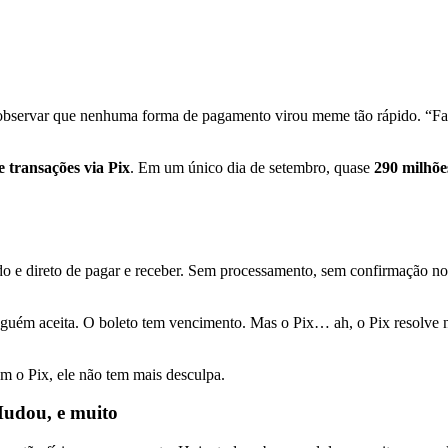
 observar que nenhuma forma de pagamento virou meme tão rápido. “Faz 
e transações via Pix
. Em um único dia de setembro, quase
290 milhõe
ido e direto de pagar e receber. Sem processamento, sem confirmação no 
uém aceita. O boleto tem vencimento. Mas o Pix… ah, o Pix resolve na 
m o Pix, ele não tem mais desculpa.
Mudou, e muito