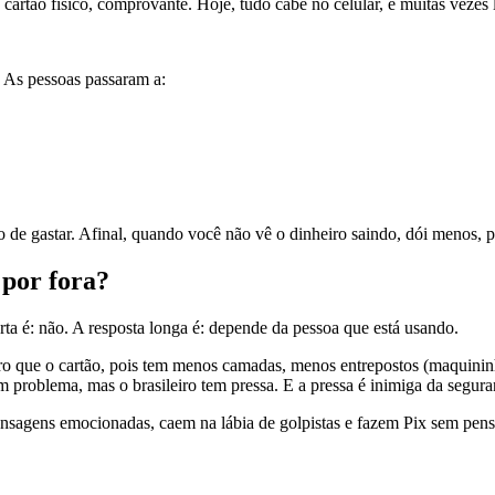
 cartão físico, comprovante. Hoje, tudo cabe no celular, e muitas vezes
 As pessoas passaram a:
 de gastar. Afinal, quando você não vê o dinheiro saindo, dói menos, pe
 por fora?
urta é: não. A resposta longa é: depende da pessoa que está usando.
ro que o cartão, pois tem menos camadas, menos entrepostos (maquininha
m problema, mas o brasileiro tem pressa. E a pressa é inimiga da segura
sagens emocionadas, caem na lábia de golpistas e fazem Pix sem pensa