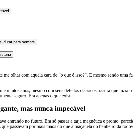
cável
ai durar para sempre
istória
nte me olhar com aquela cara de “o que é isso?”. E mesmo sendo uma fa
rante muitos anos, mesmo com seus defeitos clássicos: rasura que fazia
amente seguro. Era apenas o que existia.
legante, mas nunca impecável
a entrando no futuro. Era só passar a tarja magnética e pronto, pareci
s que passavam por mais mãos do que a maçaneta do banheiro da rodovi