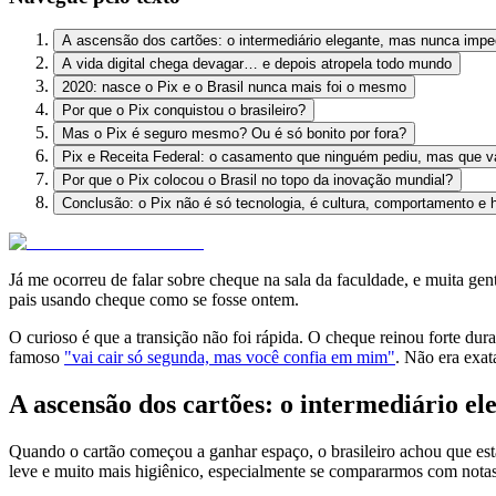
A ascensão dos cartões: o intermediário elegante, mas nunca impe
A vida digital chega devagar… e depois atropela todo mundo
2020: nasce o Pix e o Brasil nunca mais foi o mesmo
Por que o Pix conquistou o brasileiro?
Mas o Pix é seguro mesmo? Ou é só bonito por fora?
Pix e Receita Federal: o casamento que ninguém pediu, mas que v
Por que o Pix colocou o Brasil no topo da inovação mundial?
Conclusão: o Pix não é só tecnologia, é cultura, comportamento e h
Já me ocorreu de falar sobre cheque na sala da faculdade, e muita ge
pais usando cheque como se fosse ontem.
O curioso é que a transição não foi rápida. O cheque reinou forte du
famoso
"vai cair só segunda, mas você confia em mim"
. Não era exat
A ascensão dos cartões: o intermediário e
Quando o cartão começou a ganhar espaço, o brasileiro achou que estav
leve e muito mais higiênico, especialmente se compararmos com nota