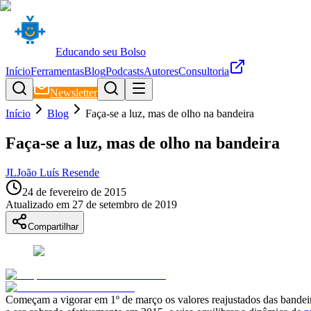
Educando seu Bolso
Início
Ferramentas
Blog
Podcasts
Autores
Consultoria
Newsletter
Início
Blog
Faça-se a luz, mas de olho na bandeira
Faça-se a luz, mas de olho na bandeira
JL
João Luís Resende
24 de fevereiro de 2015
Atualizado em
27 de setembro de 2019
Compartilhar
Começam a vigorar em 1º de março os valores reajustados das bandeiras