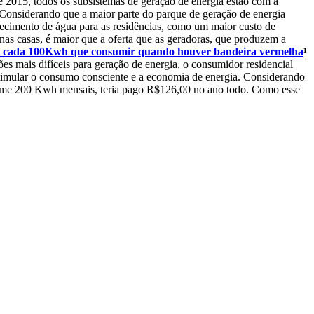
e 2015, todos os subsistemas de geração de energia estão com a
 Considerando que a maior parte do parque de geração de energia
tecimento de água para as residências, como um maior custo de
nas casas, é maior que a oferta que as geradoras, que produzem a
a cada 100Kwh que consumir quando houver bandeira vermelha
¹
s mais difíceis para geração de energia, o consumidor residencial
stimular o consumo consciente e a economia de energia. Considerando
nsome 200 Kwh mensais, teria pago R$126,00 no ano todo. Como esse