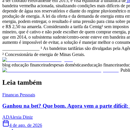
a ser cobrado efetivamente em 2015, e visa equilibrar a dinâmica de
pr
bandeira vermelha acionada, sinalizando condições mais difíceis de 
depende de água nos reservatórios e diante do regime pluviométrico 
produção de energia. A lei da oferta e da demanda de energia entra e
energia, podem entregar, o resultado é uma pressão para cima sobre pr
e R$ 2,50 na amarela. Considerando a tarifa da Cemig² sem impostos (
mineiro, que é cativo e não pode escolher de quem comprar energia, 
que em 2014, o subsistema sudeste/centro-oeste esteve em bandeira 
aumento é impossível de evitar, a solução é manejar melhor o consumo
________________
¹ As bandeiras tarifárias são divulgadas pela A
² Concessionária de energia de Minas Gerais.
blog educação financeira
despesas domésticas
educação financeira
educ
Publ
Leia também
Finanças Pessoais
Ganhou na bet? Que bom. Agora vem a parte difícil: 
AD
Alexia Diniz
4 de ago. de 2026