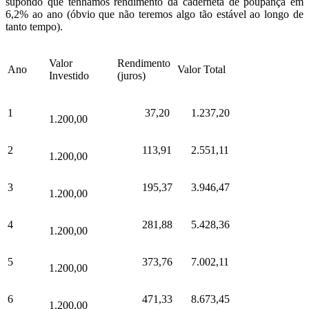
supondo que tenhamos rendimento da caderneta de poupança em
6,2% ao ano (óbvio que não teremos algo tão estável ao longo de
tanto tempo).
Valor
Rendimento
Ano
Valor Total
Investido
(juros)
1
37,20
1.237,20
1.200,00
2
113,91
2.551,11
1.200,00
3
195,37
3.946,47
1.200,00
4
281,88
5.428,36
1.200,00
5
373,76
7.002,11
1.200,00
6
471,33
8.673,45
1.200,00