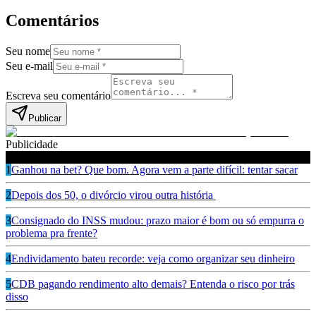
Comentários
Seu nome
Seu e-mail
Escreva seu comentário
Publicar
Publicidade
Leia também
1
Ganhou na bet? Que bom. Agora vem a parte difícil: tentar sacar
2
Depois dos 50, o divórcio virou outra história
3
Consignado do INSS mudou: prazo maior é bom ou só empurra o
problema pra frente?
4
Endividamento bateu recorde: veja como organizar seu dinheiro
5
CDB pagando rendimento alto demais? Entenda o risco por trás
disso