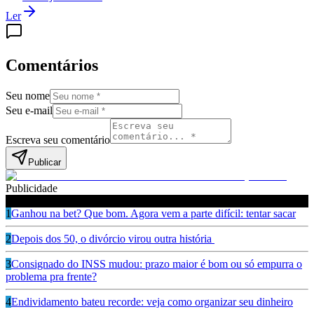
Ler
Comentários
Seu nome
Seu e-mail
Escreva seu comentário
Publicar
Publicidade
Leia também
1
Ganhou na bet? Que bom. Agora vem a parte difícil: tentar sacar
2
Depois dos 50, o divórcio virou outra história
3
Consignado do INSS mudou: prazo maior é bom ou só empurra o
problema pra frente?
4
Endividamento bateu recorde: veja como organizar seu dinheiro