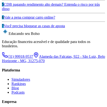
5
CDB pagando rendimento alto demais? Entenda o risco por trás
disso
6
Vale a pena comprar carro online?
7
Você precisa bloquear as casas de aposta
Educando seu Bolso
Educação financeira acessível e de qualidade para todos os
brasileiros.
(31) 99918-9537
Alameda das Falcatas, 922 - São Luiz, Belo
Horizonte - MG, 31275-070
Plataforma
Simuladores
Rankings
Blog
Podcasts
Empresa