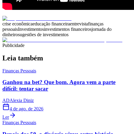
crise econômica
educação financeira
entrevista
finanças
pessoais
Investimentos
investimentos financeiros
jornada do
dinheiro
sugestões de investimentos
Publicidade
Leia também
Finanças Pessoais
Ganhou na bet? Que bom. Agora vem a parte
difícil: tentar sacar
AD
Alexia Diniz
4 de ago. de 2026
Ler
Finanças Pessoais