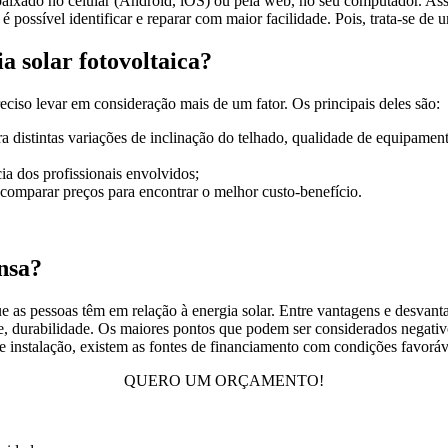
baixado no celular (Android, iOS) ou pela web, no seu computador. A
o é possível identificar e reparar com maior facilidade. Pois, trata-se 
 solar fotovoltaica?
ciso levar em consideração mais de um fator. Os principais deles são:
ra distintas variações de inclinação do telhado, qualidade de equipament
ia dos profissionais envolvidos;
omparar preços para encontrar o melhor custo-benefício.
ensa?
ue as pessoas têm em relação à energia solar. Entre vantagens e desvant
e, durabilidade. Os maiores pontos que podem ser considerados negativos
e instalação, existem as fontes de financiamento com condições favorá
QUERO UM ORÇAMENTO!