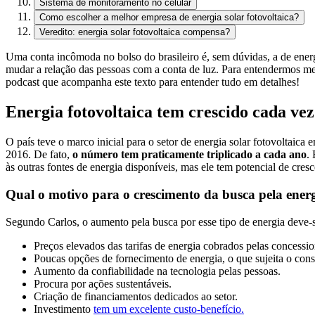
Sistema de monitoramento no celular
Como escolher a melhor empresa de energia solar fotovoltaica?
Veredito: energia solar fotovoltaica compensa?
Uma conta incômoda no bolso do brasileiro é, sem dúvidas, a de energ
mudar a relação das pessoas com a conta de luz. Para entendermos m
podcast que acompanha este texto para entender tudo em detalhes!
Energia fotovoltaica tem crescido cada vez
O país teve o marco inicial para o setor de energia solar fotovoltaic
2016. De fato,
o número tem praticamente triplicado a cada ano
.
às outras fontes de energia disponíveis, mas ele tem potencial de cres
Qual o motivo para o crescimento da busca pela energ
Segundo Carlos, o aumento pela busca por esse tipo de energia deve-se 
Preços elevados das tarifas de energia cobrados pelas concessi
Poucas opções de fornecimento de energia, o que sujeita o con
Aumento da confiabilidade na tecnologia pelas pessoas.
Procura por ações sustentáveis.
Criação de financiamentos dedicados ao setor.
Investimento
tem um excelente custo-benefício.