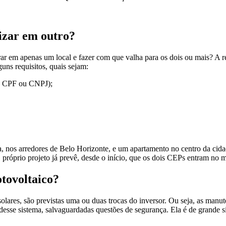
lizar em outro?
rar em apenas um local e fazer com que valha para os dois ou mais? A
uns requisitos, quais sejam:
mo CPF ou CNPJ);
, nos arredores de Belo Horizonte, e um apartamento no centro da cid
O próprio projeto já prevê, desde o início, que os dois CEPs entram no 
tovoltaico?
 solares, são previstas uma ou duas trocas do inversor. Ou seja, as man
 desse sistema, salvaguardadas questões de segurança. Ela é de grande s