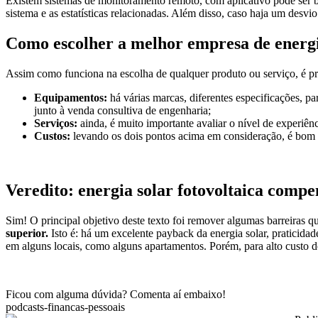
Existem sistemas de monitoramento remoto, com aplicativo pode ser 
sistema e as estatísticas relacionadas. Além disso, caso haja um desvi
Como escolher a melhor empresa de energia
Assim como funciona na escolha de qualquer produto ou serviço, é pre
Equipamentos:
há várias marcas, diferentes especificações, pa
junto à venda consultiva de engenharia;
Serviços:
ainda, é muito importante avaliar o nível de experiênc
Custos:
levando os dois pontos acima em consideração, é bom c
Veredito: energia solar fotovoltaica comp
Sim! O principal objetivo deste texto foi remover algumas barreiras q
superior.
Isto é: há um excelente payback da energia solar, praticidad
em alguns locais, como alguns apartamentos. Porém, para alto custo d
Ficou com alguma dúvida? Comenta aí embaixo!
podcasts-financas-pessoais