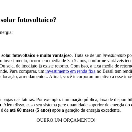
solar fotovoltaico?
energia:
solar fotovoltaico é muito vantajoso
. Trata-se de um
investimento
por
do investimento, ocorre em média de 3 a 5 anos, conforme variáveis té
 Ou seja, de imediato já existe retorno. Com isso, a taxa média de retor
rande. Para comparar, um
investimento em renda fixa
no Brasil tem rendi
ra locação, arrendamento... Afinal, você incorporou um ativo a esse imó
pagas nas faturas. Por exemplo: iluminação pública, taxa de disponibil
a
. Além disso, caso seu sistema gere quantidade superior de energia do
s é de
até 60 meses (5 anos)
após a geração da energia excedente.
QUERO UM ORÇAMENTO!