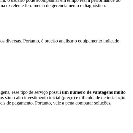
ssim, o usuário pode acompanhar em tempo real a performance do
de uma excelente ferramenta de gerenciamento e diagnóstico.
os diversas. Portanto, é preciso analisar o equipamento indicado,
agens, esse tipo de serviço possui
um número de vantagens muito
 são o alto investimento inicial (preço) e dificuldade de instalação
veis de pagamento. Portanto, vale a pena comparar soluções.