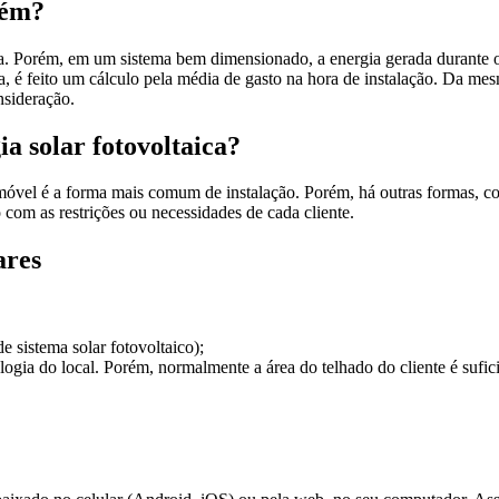
bém?
a. Porém, em um sistema bem dimensionado, a energia gerada durante o d
a, é feito um cálculo pela média de gasto na hora de instalação. Da me
onsideração.
a solar fotovoltaica?
móvel é a forma mais comum de instalação. Porém, há outras formas, com
com as restrições ou necessidades de cada cliente.
ares
 sistema solar fotovoltaico);
ogia do local. Porém, normalmente a área do telhado do cliente é sufici