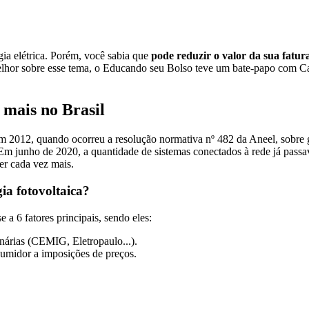
ia elétrica. Porém, você sabia que
pode reduzir o valor da sua fatu
elhor sobre esse tema, o Educando seu Bolso teve um bate-papo com C
 mais no Brasil
a em 2012, quando ocorreu a resolução normativa nº 482 da Aneel, sobre 
 Em junho de 2020, a quantidade de sistemas conectados à rede já pass
cer cada vez mais.
ia fotovoltaica?
a 6 fatores principais, sendo eles:
onárias (CEMIG, Eletropaulo...).
sumidor a imposições de preços.