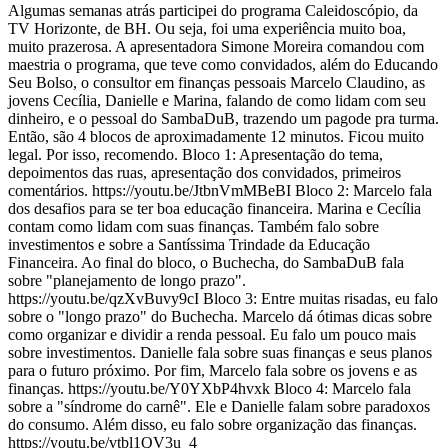
Algumas semanas atrás participei do programa Caleidoscópio, da
TV Horizonte, de BH. Ou seja, foi uma experiência muito boa,
muito prazerosa. A apresentadora Simone Moreira comandou com
maestria o programa, que teve como convidados, além do Educando
Seu Bolso, o consultor em finanças pessoais Marcelo Claudino, as
jovens Cecília, Danielle e Marina, falando de como lidam com seu
dinheiro, e o pessoal do SambaDuB, trazendo um pagode pra turma.
Então, são 4 blocos de aproximadamente 12 minutos. Ficou muito
legal. Por isso, recomendo. Bloco 1: Apresentação do tema,
depoimentos das ruas, apresentação dos convidados, primeiros
comentários. https://youtu.be/JtbnVmMBeBI Bloco 2: Marcelo fala
dos desafios para se ter boa educação financeira. Marina e Cecília
contam como lidam com suas finanças. Também falo sobre
investimentos e sobre a Santíssima Trindade da Educação
Financeira. Ao final do bloco, o Buchecha, do SambaDuB fala
sobre "planejamento de longo prazo".
https://youtu.be/qzXvBuvy9cI Bloco 3: Entre muitas risadas, eu falo
sobre o "longo prazo" do Buchecha. Marcelo dá ótimas dicas sobre
como organizar e dividir a renda pessoal. Eu falo um pouco mais
sobre investimentos. Danielle fala sobre suas finanças e seus planos
para o futuro próximo. Por fim, Marcelo fala sobre os jovens e as
finanças. https://youtu.be/Y0YXbP4hvxk Bloco 4: Marcelo fala
sobre a "síndrome do carnê". Ele e Danielle falam sobre paradoxos
do consumo. Além disso, eu falo sobre organização das finanças.
https://youtu.be/vtbl1QV3u_4