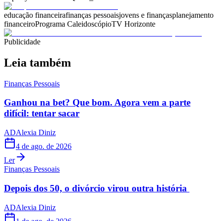
educação financeira
finanças pessoais
jovens e finanças
planejamento
financeiro
Programa Caleidoscópio
TV Horizonte
Publicidade
Leia também
Finanças Pessoais
Ganhou na bet? Que bom. Agora vem a parte
difícil: tentar sacar
AD
Alexia Diniz
4 de ago. de 2026
Ler
Finanças Pessoais
Depois dos 50, o divórcio virou outra história
AD
Alexia Diniz