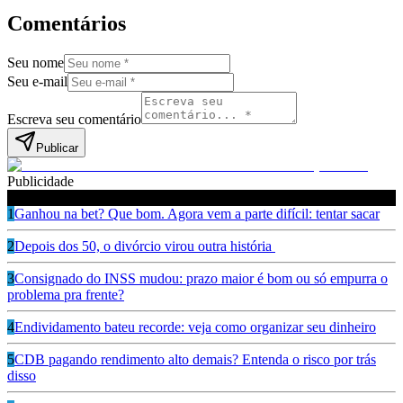
Comentários
Seu nome
Seu e-mail
Escreva seu comentário
Publicar
Publicidade
Leia também
1
Ganhou na bet? Que bom. Agora vem a parte difícil: tentar sacar
2
Depois dos 50, o divórcio virou outra história
3
Consignado do INSS mudou: prazo maior é bom ou só empurra o
problema pra frente?
4
Endividamento bateu recorde: veja como organizar seu dinheiro
5
CDB pagando rendimento alto demais? Entenda o risco por trás
disso