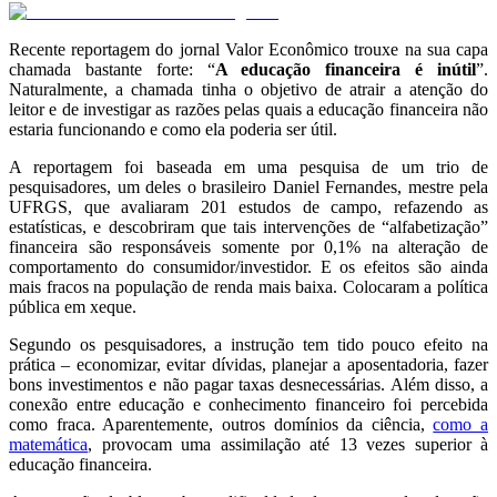
Recente reportagem do jornal Valor Econômico trouxe na sua capa
chamada bastante forte: “
A educação financeira é inútil
”.
Naturalmente, a chamada tinha o objetivo de atrair a atenção do
leitor e de investigar as razões pelas quais a educação financeira não
estaria funcionando e como ela poderia ser útil.
A reportagem foi baseada em uma pesquisa de um trio de
pesquisadores, um deles o brasileiro Daniel Fernandes, mestre pela
UFRGS, que avaliaram 201 estudos de campo, refazendo as
estatísticas, e descobriram que tais intervenções de “alfabetização”
financeira são responsáveis somente por 0,1% na alteração de
comportamento do consumidor/investidor. E os efeitos são ainda
mais fracos na população de renda mais baixa. Colocaram a política
pública em xeque.
Segundo os pesquisadores, a instrução tem tido pouco efeito na
prática – economizar, evitar dívidas, planejar a aposentadoria, fazer
bons investimentos e não pagar taxas desnecessárias. Além disso, a
conexão entre educação e conhecimento financeiro foi percebida
como fraca. Aparentemente, outros domínios da ciência,
como a
matemática
, provocam uma assimilação até 13 vezes superior à
educação financeira.