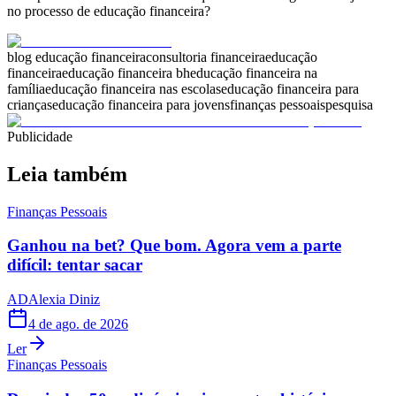
no processo de educação financeira?
blog educação financeira
consultoria financeira
educação
financeira
educação financeira bh
educação financeira na
família
educação financeira nas escolas
educação financeira para
crianças
educação financeira para jovens
finanças pessoais
pesquisa
Publicidade
Leia também
Finanças Pessoais
Ganhou na bet? Que bom. Agora vem a parte
difícil: tentar sacar
AD
Alexia Diniz
4 de ago. de 2026
Ler
Finanças Pessoais