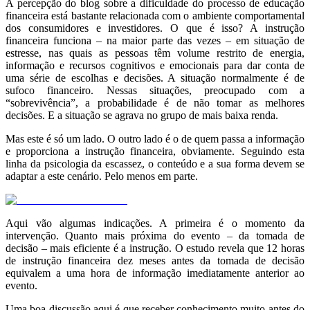
A percepção do blog sobre a dificuldade do processo de educação
financeira está bastante relacionada com o ambiente comportamental
dos consumidores e investidores. O que é isso? A instrução
financeira funciona – na maior parte das vezes – em situação de
estresse, nas quais as pessoas têm volume restrito de energia,
informação e recursos cognitivos e emocionais para dar conta de
uma série de escolhas e decisões. A situação normalmente é de
sufoco financeiro. Nessas situações, preocupado com a
“sobrevivência”, a probabilidade é de não tomar as melhores
decisões. E a situação se agrava no grupo de mais baixa renda.
Mas este é só um lado. O outro lado é o de quem passa a informação
e proporciona a instrução financeira, obviamente. Seguindo esta
linha da psicologia da escassez, o conteúdo e a sua forma devem se
adaptar a este cenário. Pelo menos em parte.
Aqui vão algumas indicações. A primeira é o momento da
intervenção. Quanto mais próxima do evento – da tomada de
decisão – mais eficiente é a instrução. O estudo revela que 12 horas
de instrução financeira dez meses antes da tomada de decisão
equivalem a uma hora de informação imediatamente anterior ao
evento.
Uma boa discussão aqui é que receber conhecimento muito antes do