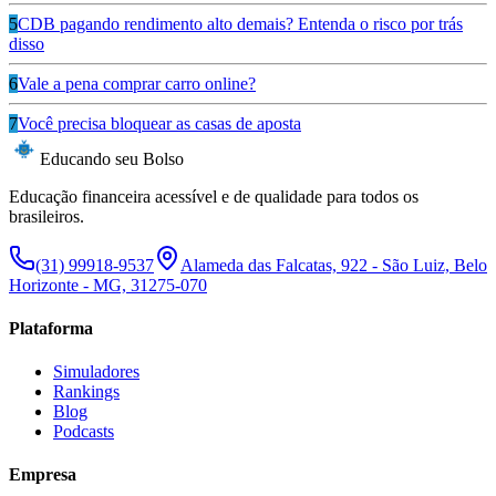
5
CDB pagando rendimento alto demais? Entenda o risco por trás
disso
6
Vale a pena comprar carro online?
7
Você precisa bloquear as casas de aposta
Educando seu Bolso
Educação financeira acessível e de qualidade para todos os
brasileiros.
(31) 99918-9537
Alameda das Falcatas, 922 - São Luiz, Belo
Horizonte - MG, 31275-070
Plataforma
Simuladores
Rankings
Blog
Podcasts
Empresa