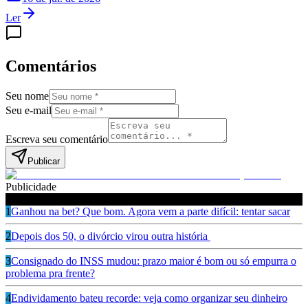
Ler
Comentários
Seu nome
Seu e-mail
Escreva seu comentário
Publicar
Publicidade
Leia também
1
Ganhou na bet? Que bom. Agora vem a parte difícil: tentar sacar
2
Depois dos 50, o divórcio virou outra história
3
Consignado do INSS mudou: prazo maior é bom ou só empurra o
problema pra frente?
4
Endividamento bateu recorde: veja como organizar seu dinheiro