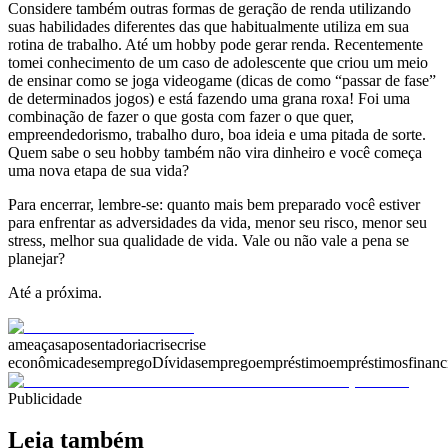
Considere também outras formas de geração de renda utilizando
suas habilidades diferentes das que habitualmente utiliza em sua
rotina de trabalho. Até um hobby pode gerar renda. Recentemente
tomei conhecimento de um caso de adolescente que criou um meio
de ensinar como se joga videogame (dicas de como “passar de fase”
de determinados jogos) e está fazendo uma grana roxa! Foi uma
combinação de fazer o que gosta com fazer o que quer,
empreendedorismo, trabalho duro, boa ideia e uma pitada de sorte.
Quem sabe o seu hobby também não vira dinheiro e você começa
uma nova etapa de sua vida?
Para encerrar, lembre-se: quanto mais bem preparado você estiver
para enfrentar as adversidades da vida, menor seu risco, menor seu
stress, melhor sua qualidade de vida. Vale ou não vale a pena se
planejar?
Até a próxima.
ameaças
aposentadoria
crise
crise
econômica
desemprego
Dívidas
emprego
empréstimo
empréstimos
finan
Publicidade
Leia também