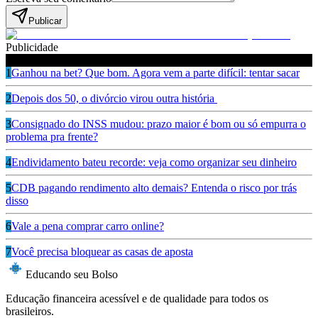
Publicar
Publicidade
Leia também
1
Ganhou na bet? Que bom. Agora vem a parte difícil: tentar sacar
2
Depois dos 50, o divórcio virou outra história
3
Consignado do INSS mudou: prazo maior é bom ou só empurra o
problema pra frente?
4
Endividamento bateu recorde: veja como organizar seu dinheiro
5
CDB pagando rendimento alto demais? Entenda o risco por trás
disso
6
Vale a pena comprar carro online?
7
Você precisa bloquear as casas de aposta
Educando seu Bolso
Educação financeira acessível e de qualidade para todos os
brasileiros.