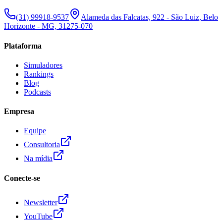
(31) 99918-9537
Alameda das Falcatas, 922 - São Luiz, Belo
Horizonte - MG, 31275-070
Plataforma
Simuladores
Rankings
Blog
Podcasts
Empresa
Equipe
Consultoria
Na mídia
Conecte-se
Newsletter
YouTube