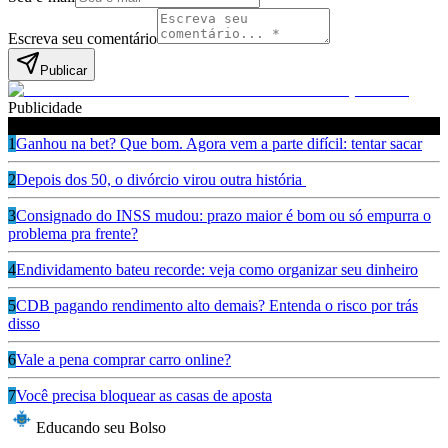
Escreva seu comentário
Publicar
Publicidade
Leia também
1
Ganhou na bet? Que bom. Agora vem a parte difícil: tentar sacar
2
Depois dos 50, o divórcio virou outra história
3
Consignado do INSS mudou: prazo maior é bom ou só empurra o
problema pra frente?
4
Endividamento bateu recorde: veja como organizar seu dinheiro
5
CDB pagando rendimento alto demais? Entenda o risco por trás
disso
6
Vale a pena comprar carro online?
7
Você precisa bloquear as casas de aposta
Educando seu Bolso