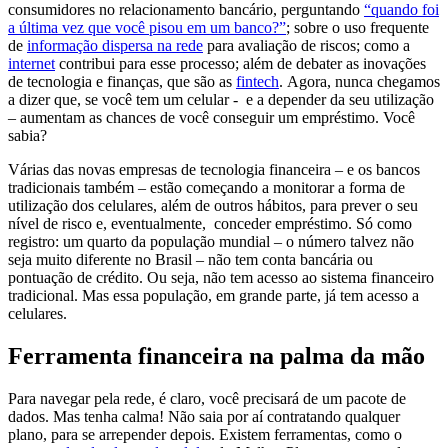
consumidores no relacionamento bancário, perguntando
“quando foi
a última vez que você pisou em um banco?”
; sobre o uso frequente
de
informação dispersa na rede
para avaliação de riscos; como a
internet
contribui para esse processo; além de debater as inovações
de tecnologia e finanças, que são as
fintech
. Agora, nunca chegamos
a dizer que, se você tem um celular - e a depender da seu utilização
– aumentam as chances de você conseguir um empréstimo. Você
sabia?
Várias das novas empresas de tecnologia financeira – e os bancos
tradicionais também – estão começando a monitorar a forma de
utilização dos celulares, além de outros hábitos, para prever o seu
nível de risco e, eventualmente, conceder empréstimo. Só como
registro: um quarto da população mundial – o número talvez não
seja muito diferente no Brasil – não tem conta bancária ou
pontuação de crédito. Ou seja, não tem acesso ao sistema financeiro
tradicional. Mas essa população, em grande parte, já tem acesso a
celulares.
Ferramenta financeira na palma da mão
Para navegar pela rede, é claro, você precisará de um pacote de
dados. Mas tenha calma! Não saia por aí contratando qualquer
plano, para se arrepender depois. Existem ferramentas, como o