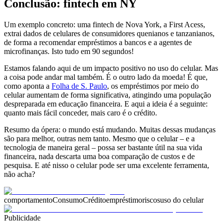
Conclusão: fintech em NY
Um exemplo concreto: uma fintech de Nova York, a First Acess,
extrai dados de celulares de consumidores quenianos e tanzanianos,
de forma a recomendar empréstimos a bancos e a agentes de
microfinanças. Isto tudo em 90 segundos!
Estamos falando aqui de um impacto positivo no uso do celular. Mas
a coisa pode andar mal também. É o outro lado da moeda! É que,
como aponta a
Folha de S. Paulo
, os empréstimos por meio do
celular aumentam de forma significativa, atingindo uma população
despreparada em educação financeira. E aqui a ideia é a seguinte:
quanto mais fácil conceder, mais caro é o crédito.
Resumo da ópera: o mundo está mudando. Muitas dessas mudanças
são para melhor, outras nem tanto. Mesmo que o celular – e a
tecnologia de maneira geral – possa ser bastante útil na sua vida
financeira, nada descarta uma boa comparação de custos e de
pesquisa. E até nisso o celular pode ser uma excelente ferramenta,
não acha?
comportamento
Consumo
Crédito
empréstimo
riscos
uso do celular
Publicidade