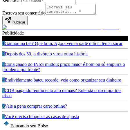
Seu e-mail
Escreva seu comentário
Publicar
Publicidade
Leia também
1
Ganhou na bet? Que bom. Agora vem a parte difícil: tentar sacar
2
Depois dos 50, o divórcio virou outra história
3
Consignado do INSS mudou: prazo maior é bom ou só empurra o
problema pra frente?
4
Endividamento bateu recorde: veja como organizar seu dinheiro
5
CDB pagando rendimento alto demais? Entenda o risco por trás
disso
6
Vale a pena comprar carro online?
7
Você precisa bloquear as casas de aposta
Educando seu Bolso