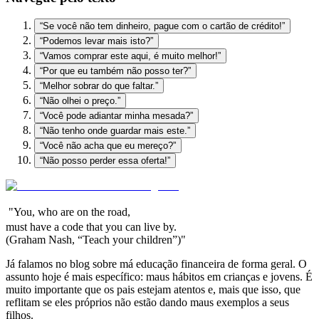
“Se você não tem dinheiro, pague com o cartão de crédito!”
“Podemos levar mais isto?”
“Vamos comprar este aqui, é muito melhor!”
“Por que eu também não posso ter?”
“Melhor sobrar do que faltar.”
“Não olhei o preço.”
“Você pode adiantar minha mesada?”
“Não tenho onde guardar mais este.”
“Você não acha que eu mereço?”
“Não posso perder essa oferta!”
"
You, who are on the road,
must have a code that you can live by.
(Graham Nash, “Teach your children”)"
Já falamos no blog sobre má educação financeira de forma geral. O
assunto hoje é mais específico: maus hábitos em crianças e jovens. É
muito importante que os pais estejam atentos e, mais que isso, que
reflitam se eles próprios não estão dando maus exemplos a seus
filhos.