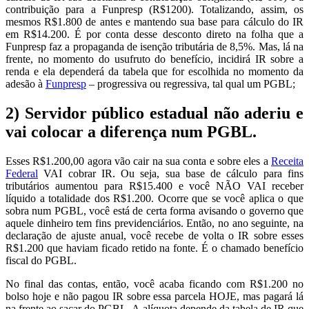
contribuição para a Funpresp (R$1200). Totalizando, assim, os
mesmos R$1.800 de antes e mantendo sua base para cálculo do IR
em R$14.200. É por conta desse desconto direto na folha que a
Funpresp faz a propaganda de isenção tributária de 8,5%. Mas, lá na
frente, no momento do usufruto do benefício, incidirá IR sobre a
renda e ela dependerá da tabela que for escolhida no momento da
adesão à
Funpresp
– progressiva ou regressiva, tal qual um PGBL;
2) Servidor público estadual não aderiu e
vai colocar a diferença num PGBL.
Esses R$1.200,00 agora vão cair na sua conta e sobre eles a
Receita
Federal
VAI cobrar IR. Ou seja, sua base de cálculo para fins
tributários aumentou para R$15.400 e você NÃO VAI receber
líquido a totalidade dos R$1.200. Ocorre que se você aplica o que
sobra num PGBL, você está de certa forma avisando o governo que
aquele dinheiro tem fins previdenciários. Então, no ano seguinte, na
declaração de ajuste anual, você recebe de volta o IR sobre esses
R$1.200 que haviam ficado retido na fonte. É o chamado benefício
fiscal do PGBL.
No final das contas, então, você acaba ficando com R$1.200 no
bolso hoje e não pagou IR sobre essa parcela HOJE, mas pagará lá
na frente ao sacar do PGBL. A alíquota depende da tabela de IR que