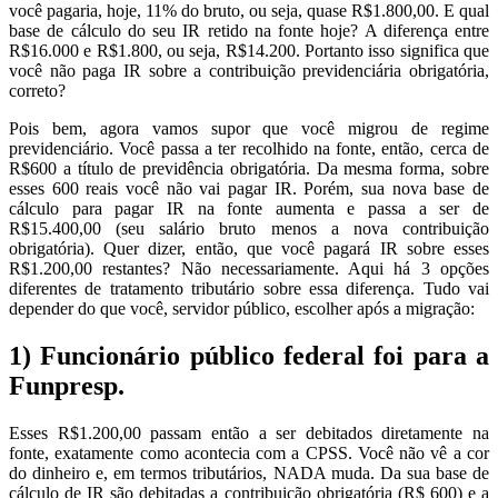
você pagaria, hoje, 11% do bruto, ou seja, quase R$1.800,00. E qual
base de cálculo do seu IR retido na fonte hoje? A diferença entre
R$16.000 e R$1.800, ou seja, R$14.200. Portanto isso significa que
você não paga IR sobre a contribuição previdenciária obrigatória,
correto?
Pois bem, agora vamos supor que você migrou de regime
previdenciário. Você passa a ter recolhido na fonte, então, cerca de
R$600 a título de previdência obrigatória. Da mesma forma, sobre
esses 600 reais você não vai pagar IR. Porém, sua nova base de
cálculo para pagar IR na fonte aumenta e passa a ser de
R$15.400,00 (seu salário bruto menos a nova contribuição
obrigatória). Quer dizer, então, que você pagará IR sobre esses
R$1.200,00 restantes? Não necessariamente. Aqui há 3 opções
diferentes de tratamento tributário sobre essa diferença. Tudo vai
depender do que você, servidor público, escolher após a migração:
1) Funcionário público federal foi para a
Funpresp.
Esses R$1.200,00 passam então a ser debitados diretamente na
fonte, exatamente como acontecia com a CPSS. Você não vê a cor
do dinheiro e, em termos tributários, NADA muda. Da sua base de
cálculo de IR são debitadas a contribuição obrigatória (R$ 600) e a