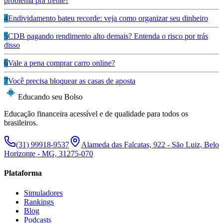
problema pra frente?
4
Endividamento bateu recorde: veja como organizar seu dinheiro
5
CDB pagando rendimento alto demais? Entenda o risco por trás
disso
6
Vale a pena comprar carro online?
7
Você precisa bloquear as casas de aposta
Educando seu Bolso
Educação financeira acessível e de qualidade para todos os
brasileiros.
(31) 99918-9537
Alameda das Falcatas, 922 - São Luiz, Belo
Horizonte - MG, 31275-070
Plataforma
Simuladores
Rankings
Blog
Podcasts