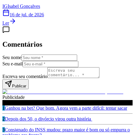
IG
Isabel Gonçalves
16 de jul. de 2026
Ler
Comentários
Seu nome
Seu e-mail
Escreva seu comentário
Publicar
Publicidade
Leia também
1
Ganhou na bet? Que bom. Agora vem a parte difícil: tentar sacar
2
Depois dos 50, o divórcio virou outra história
3
Consignado do INSS mudou: prazo maior é bom ou só empurra o