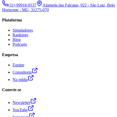
(31) 99918-9537
Alameda das Falcatas, 922 - São Luiz, Belo
Horizonte - MG, 31275-070
Plataforma
Simuladores
Rankings
Blog
Podcasts
Empresa
Equipe
Consultoria
Na mídia
Conecte-se
Newsletter
YouTube