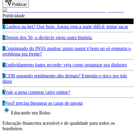
Publicar
Publicidade
Leia também
1
Ganhou na bet? Que bom. Agora vem a parte difícil: tentar sacar
2
Depois dos 50, o divórcio virou outra história
3
Consignado do INSS mudou: prazo maior é bom ou só empurra o
problema pra frente?
4
Endividamento bateu recorde: veja como organizar seu dinheiro
5
CDB pagando rendimento alto demais? Entenda o risco por trás
disso
6
Vale a pena comprar carro online?
7
Você precisa bloquear as casas de aposta
Educando seu Bolso
Educação financeira acessível e de qualidade para todos os
brasileiros.