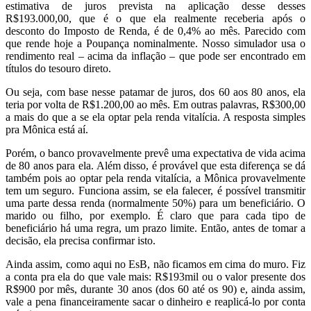
estimativa de juros prevista na aplicação desse desses
R$193.000,00, que é o que ela realmente receberia após o
desconto do Imposto de Renda, é de 0,4% ao mês. Parecido com
que rende hoje a Poupança
nominalmente. Nosso simulador usa o
rendimento real – acima da inflação – que pode ser encontrado em
títulos do tesouro direto.
Ou seja, com base nesse patamar de juros, dos 60 aos 80 anos, ela
teria por volta de R$1.200,00 ao mês. Em outras palavras, R$300,00
a mais do que a se ela optar pela renda vitalícia. A resposta simples
pra Mônica está aí.
Porém, o banco provavelmente prevê uma expectativa de vida acima
de 80 anos para ela. Além disso, é provável que esta diferença se dá
também pois ao optar pela renda vitalícia, a Mônica provavelmente
tem um seguro. Funciona assim, se ela falecer, é possível transmitir
uma parte dessa renda (normalmente 50%) para um beneficiário. O
marido ou filho, por exemplo. É claro que para cada tipo de
beneficiário há uma regra, um prazo limite. Então, antes de tomar a
decisão, ela precisa confirmar isto.
Ainda assim, como aqui no EsB, não ficamos em cima do muro. Fiz
a conta pra ela do que vale mais: R$193mil ou o valor presente dos
R$900 por mês, durante 30 anos (dos 60 até os 90) e, ainda assim,
vale a pena financeiramente sacar o dinheiro e reaplicá-lo por conta