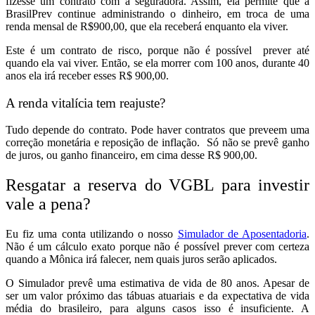
fizesse um contrato com a seguradora. Assim, ela permite que a
BrasilPrev continue administrando o dinheiro, em troca de uma
renda mensal de R$900,00, que ela receberá enquanto ela viver.
Este é um contrato de risco, porque não é possível prever até
quando ela vai viver. Então, se ela morrer com 100 anos, durante 40
anos ela irá receber esses R$ 900,00.
A renda vitalícia tem reajuste?
Tudo depende do contrato. Pode haver contratos que preveem uma
correção monetária e reposição de inflação. Só não se prevê ganho
de juros, ou ganho financeiro, em cima desse R$ 900,00.
Resgatar a reserva do VGBL para investir
vale a pena?
Eu fiz uma conta utilizando o nosso
Simulador de Aposentadoria
.
Não é um cálculo exato porque não é possível prever com certeza
quando a Mônica irá falecer, nem quais juros serão aplicados.
O Simulador prevê uma estimativa de vida de 80 anos. Apesar de
ser um valor próximo das tábuas atuariais e da expectativa de vida
média do brasileiro, para alguns casos isso é insuficiente. A