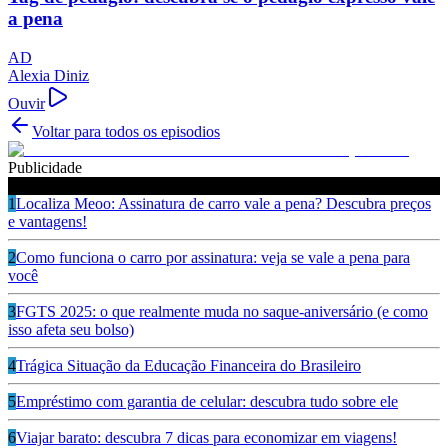
a pena
AD
Alexia Diniz
Ouvir
Voltar para todos os episodios
Publicidade
Ouça também
1
Localiza Meoo: Assinatura de carro vale a pena? Descubra preços
e vantagens!
2
Como funciona o carro por assinatura: veja se vale a pena para
você
3
FGTS 2025: o que realmente muda no saque-aniversário (e como
isso afeta seu bolso)
4
Trágica Situação da Educação Financeira do Brasileiro
5
Empréstimo com garantia de celular: descubra tudo sobre ele
6
Viajar barato: descubra 7 dicas para economizar em viagens!