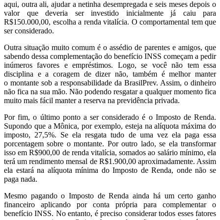
aqui, outra ali, ajudar a netinha desempregada e seis meses depois o
valor que deveria ser investido inicialmente já caiu para
R$150.000,00, escolha a renda vitalícia. O comportamental tem que
ser considerado.
Outra situação muito comum é o assédio de parentes e amigos, que
sabendo dessa complementação do benefício INSS começam a pedir
inúmeros favores e empréstimos. Logo, se você não tem essa
disciplina e a coragem de dizer não, também é melhor manter
o montante sob a responsabilidade da BrasilPrev. Assim, o dinheiro
não fica na sua mão. Não podendo resgatar a qualquer momento fica
muito mais fácil manter a reserva na previdência privada.
Por fim, o último ponto a ser considerado é o Imposto de Renda.
Supondo que a Mônica, por exemplo, esteja na alíquota máxima do
imposto, 27,5%. Se ela resgata tudo de uma vez ela paga essa
porcentagem sobre o montante. Por outro lado, se ela transformar
isso em R$900,00 de renda vitalícia, somados ao salário mínimo, ela
terá um rendimento mensal de R$1.900,00 aproximadamente. Assim
ela estará na alíquota
mínima do Imposto de Renda,
onde não se
paga nada.
Mesmo pagando o Imposto de Renda ainda há um certo ganho
financeiro aplicando por conta própria para complementar o
benefício INSS. No entanto, é preciso considerar todos esses fatores