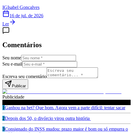
IG
Isabel Gonçalves
16 de jul. de 2026
Ler
Comentários
Seu nome
Seu e-mail
Escreva seu comentário
Publicar
Publicidade
Leia também
1
Ganhou na bet? Que bom. Agora vem a parte difícil: tentar sacar
2
Depois dos 50, o divórcio virou outra história
3
Consignado do INSS mudou: prazo maior é bom ou só empurra o