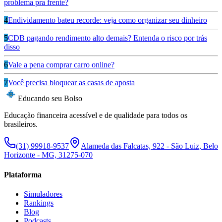
problema pra frente?
4
Endividamento bateu recorde: veja como organizar seu dinheiro
5
CDB pagando rendimento alto demais? Entenda o risco por trás
disso
6
Vale a pena comprar carro online?
7
Você precisa bloquear as casas de aposta
Educando seu Bolso
Educação financeira acessível e de qualidade para todos os
brasileiros.
(31) 99918-9537
Alameda das Falcatas, 922 - São Luiz, Belo
Horizonte - MG, 31275-070
Plataforma
Simuladores
Rankings
Blog
Podcasts