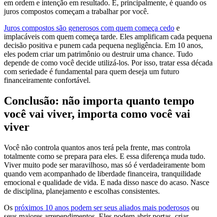
em ordem e intenção em resultado. E, principalmente, é quando os
juros compostos começam a trabalhar por você.
Juros compostos são generosos com quem começa cedo
e
implacáveis com quem começa tarde. Eles amplificam cada pequena
decisão positiva e punem cada pequena negligência. Em 10 anos,
eles podem criar um patrimônio ou destruir uma chance. Tudo
depende de como você decide utilizá-los. Por isso, tratar essa década
com seriedade é fundamental para quem deseja um futuro
financeiramente confortável.
Conclusão: não importa quanto tempo
você vai viver, importa como você vai
viver
Você não controla quantos anos terá pela frente, mas controla
totalmente como se prepara para eles. E essa diferença muda tudo.
Viver muito pode ser maravilhoso, mas só é verdadeiramente bom
quando vem acompanhado de liberdade financeira, tranquilidade
emocional e qualidade de vida. E nada disso nasce do acaso. Nasce
de disciplina, planejamento e escolhas consistentes.
Os
próximos 10 anos podem ser seus aliados mais poderosos
ou
seus maiores arrependimentos. Eles podem abrir portas, criar