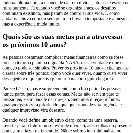
tudo na última hora, a chance de cair em dívidas, atrasos e escolhas
ruins aumenta. Já quando você se organiza antes, os desafios
continuam existindo, mas param de controlar sua vida. É como
andar na chuva com ou sem guarda-chuva: a tempestade é a mesma,
mas a experiência muda muito.
Quais são as suas metas para atravessar
os próximos 10 anos?
As pessoas costumam complicar metas financeiras como se fosse
preciso ter uma planilha digna da NASA, mas a verdade é que o
começo pode ser simples. Prever os próximos 10 anos exige apenas
clareza sobre três pontos: como você quer viver, quanto custa viver
desse jeito e o que precisa guardar para conseguir chegar lá.
Parece básico, mas é surpreendente como boa parte das pessoas
nunca parou para fazer essas contas. Metas não servem para te
pressionar, e sim para te dar direção. Sem uma direção mínima,
qualquer gasto vira prioridade, qualquer vontade vira urgência e
qualquer imprevisto vira desastre.
Quando você define um objetivo claro (como ter uma reserva,
investir para o futuro ou se livrar de dívidas), as escolhas do presente
começam a fazer mais sentido. Não é sobre virar minimalista ou