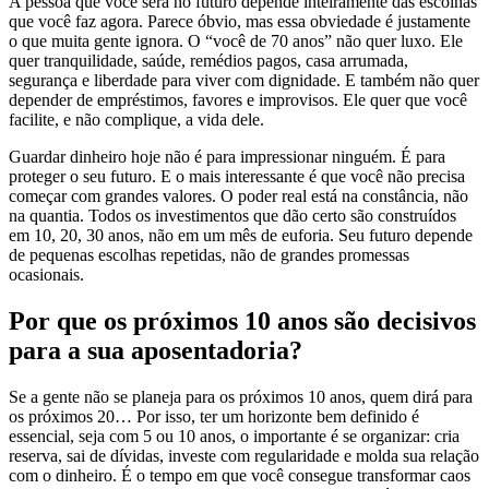
A pessoa que você será no futuro depende inteiramente das escolhas
que você faz agora. Parece óbvio, mas essa obviedade é justamente
o que muita gente ignora. O “você de 70 anos” não quer luxo. Ele
quer tranquilidade, saúde, remédios pagos, casa arrumada,
segurança e liberdade para viver com dignidade. E também não quer
depender de empréstimos, favores e improvisos. Ele quer que você
facilite, e não complique, a vida dele.
Guardar dinheiro hoje não é para impressionar ninguém. É para
proteger o seu futuro. E o mais interessante é que você não precisa
começar com grandes valores. O poder real está na constância, não
na quantia. Todos os investimentos que dão certo são construídos
em 10, 20, 30 anos, não em um mês de euforia. Seu futuro depende
de pequenas escolhas repetidas, não de grandes promessas
ocasionais.
Por que os próximos 10 anos são decisivos
para a sua aposentadoria?
Se a gente não se planeja para os próximos 10 anos, quem dirá para
os próximos 20… Por isso, ter um horizonte bem definido é
essencial, seja com 5 ou 10 anos, o importante é se organizar: cria
reserva, sai de dívidas, investe com regularidade e molda sua relação
com o dinheiro. É o tempo em que você consegue transformar caos