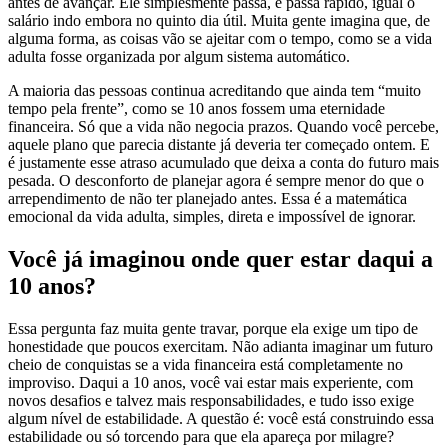
antes de avançar. Ele simplesmente passa, e passa rápido, igual o
salário indo embora no quinto dia útil. Muita gente imagina que, de
alguma forma, as coisas vão se ajeitar com o tempo, como se a vida
adulta fosse organizada por algum sistema automático.
A maioria das pessoas continua acreditando que ainda tem “muito
tempo pela frente”, como se 10 anos fossem uma eternidade
financeira. Só que a vida não negocia prazos. Quando você percebe,
aquele plano que parecia distante já deveria ter começado ontem. E
é justamente esse atraso acumulado que deixa a conta do futuro mais
pesada. O desconforto de planejar agora é sempre menor do que o
arrependimento de não ter planejado antes. Essa é a matemática
emocional da vida adulta, simples, direta e impossível de ignorar.
Você já imaginou onde quer estar daqui a
10 anos?
Essa pergunta faz muita gente travar, porque ela exige um tipo de
honestidade que poucos exercitam. Não adianta imaginar um futuro
cheio de conquistas se a vida financeira está completamente no
improviso. Daqui a 10 anos, você vai estar mais experiente, com
novos desafios e talvez mais responsabilidades, e tudo isso exige
algum nível de estabilidade. A questão é: você está construindo essa
estabilidade ou só torcendo para que ela apareça por milagre?