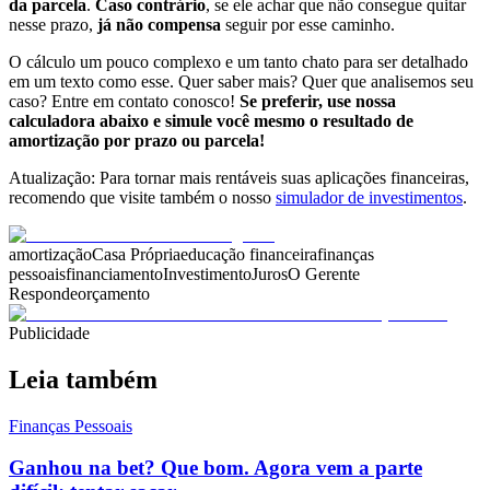
da parcela
.
Caso contrário
, se ele achar que não consegue quitar
nesse prazo,
já não compensa
seguir por esse caminho.
O cálculo um pouco complexo e um tanto chato para ser detalhado
em um texto como esse. Quer saber mais? Quer que analisemos seu
caso? Entre em contato conosco!
Se preferir, use nossa
calculadora abaixo e simule você mesmo o resultado de
amortização por prazo ou parcela!
Atualização: Para tornar mais rentáveis suas aplicações financeiras,
recomendo que visite também o nosso
simulador de investimentos
.
amortização
Casa Própria
educação financeira
finanças
pessoais
financiamento
Investimento
Juros
O Gerente
Responde
orçamento
Publicidade
Leia também
Finanças Pessoais
Ganhou na bet? Que bom. Agora vem a parte