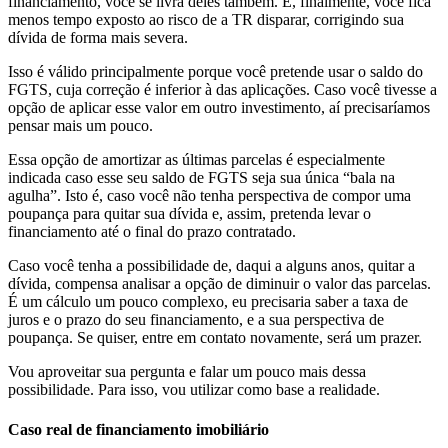
financiamento, você se livra deles também. E, finalmente, você fica
menos tempo exposto ao risco de a TR disparar, corrigindo sua
dívida de forma mais severa.
Isso é válido principalmente porque você pretende usar o saldo do
FGTS, cuja correção é inferior à das aplicações. Caso você tivesse a
opção de aplicar esse valor em outro investimento, aí precisaríamos
pensar mais um pouco.
Essa opção de amortizar as últimas parcelas é especialmente
indicada caso esse seu saldo de FGTS seja sua única “bala na
agulha”. Isto é, caso você não tenha perspectiva de compor uma
poupança para quitar sua dívida e, assim, pretenda levar o
financiamento até o final do prazo contratado.
Caso você tenha a possibilidade de, daqui a alguns anos, quitar a
dívida, compensa analisar a opção de diminuir o valor das parcelas.
É um cálculo um pouco complexo, eu precisaria saber a taxa de
juros e o prazo do seu financiamento, e a sua perspectiva de
poupança. Se quiser, entre em contato novamente, será um prazer.
Vou aproveitar sua pergunta e falar um pouco mais dessa
possibilidade. Para isso, vou utilizar como base a realidade.
Caso real de financiamento imobiliário