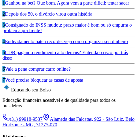
1
Ganhou na bet? Que bom. Agora vem a parte difícil: tentar sacar
2
Depois dos 50, o divórcio virou outra história
3
Consignado do INSS mudou: prazo maior é bom ou só empurra o
problema pra frente?
4
Endividamento bateu recorde: veja como organizar seu dinheiro
5
CDB pagando rendimento alto demais? Entenda o risco por trás
disso
6
Vale a pena comprar carro online?
7
Você precisa bloquear as casas de aposta
Educando seu Bolso
Educação financeira acessível e de qualidade para todos os
brasileiros.
(31) 99918-9537
Alameda das Falcatas, 922 - São Luiz, Belo
Horizonte - MG, 31275-070
Plataforma