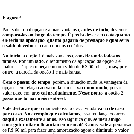
.
E agora?
Para saber qual opção é a mais vantajosa,
antes de tudo
, devemos
compará-las ao longo do tempo
. É preciso levar em conta
quanto
ele teria na aplicação
,
quanto pagaria de prestação
e
qual seria
o saldo devedor
em cada um dos cenários.
No início
, a opção 1 é mais vantajosa,
considerando todos os
fatores
.
Por um lado
, o rendimento da aplicação da opção 2 é
maior — já que começa com um saldo de R$ 60 mil —,
mas, por
outro
, a parcela da opção 1 é mais barata.
Com o passar do tempo
, porém, a situação muda. A vantagem da
opção 1 em relação ao valor da parcela
vai diminuindo
, pois o
valor pago em juros
cai gradualmente
.
Nesse ponto
, a opção 2
passa a se tornar mais rentável
.
Vale destacar que
o momento exato dessa virada
varia de caso
para caso
.
No exemplo que calculamos
, essa mudança ocorreria
daqui a exatamente 3 anos
. Isso significa que,
se meu amigo
conseguir quitar o financiamento em até 3 anos
,
vale a pena
usar
os R$ 60 mil para fazer uma amortização agora e
diminuir o valor