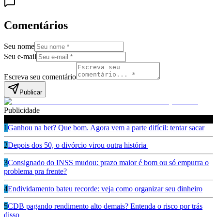
Comentários
Seu nome
Seu e-mail
Escreva seu comentário
Publicar
Publicidade
Leia também
1
Ganhou na bet? Que bom. Agora vem a parte difícil: tentar sacar
2
Depois dos 50, o divórcio virou outra história
3
Consignado do INSS mudou: prazo maior é bom ou só empurra o
problema pra frente?
4
Endividamento bateu recorde: veja como organizar seu dinheiro
5
CDB pagando rendimento alto demais? Entenda o risco por trás
disso