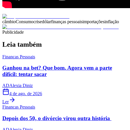
câmbio
Consumo
crise
dólar
finanças pessoais
importações
inflação
Publicidade
Leia também
Finanças Pessoais
Ganhou na bet? Que bom. Agora vem a parte
difícil: tentar sacar
AD
Alexia Diniz
4 de ago. de 2026
Ler
Finanças Pessoais
Depois dos 50, o divórcio virou outra história
AD
Alexia Diniz