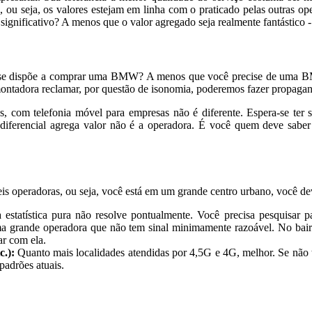
 ou seja, os valores estejam em linha com o praticado pelas outras o
significativo? A menos que o valor agregado seja realmente fantástico -
l, se dispõe a comprar uma BMW? A menos que você precise de uma 
ntadora reclamar, por questão de isonomia, poderemos fazer propagand
s, com telefonia móvel para empresas não é diferente. Espera-se ter s
diferencial agrega valor não é a operadora. É você quem deve saber
eis operadoras, ou seja, você está em um grande centro urbano, você d
 estatística pura não resolve pontualmente. Você precisa pesquisar 
 grande operadora que não tem sinal minimamente razoável. No bairro 
ar com ela.
c.):
Quanto mais localidades atendidas por 4,5G e 4G, melhor. Se não
padrões atuais.