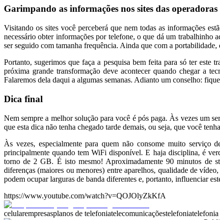
Garimpando as informações nos sites das operadoras
Visitando os sites você perceberá que nem todas as informações estã
necessário obter informações por telefone, o que dá um trabalhinho a
ser seguido com tamanha frequência. Ainda que com a portabilidade,
Portanto, sugerimos que faça a pesquisa bem feita para só ter este
próxima grande transformação deve acontecer quando chegar a tec
Falaremos dela daqui a algumas semanas. Adianto um conselho: fique 
Dica final
Nem sempre a melhor solução para você é pós paga. Às vezes um serv
que esta dica não tenha chegado tarde demais, ou seja, que você tenha
Às vezes, especialmente para quem não consome muito serviço de 
principalmente quando tem WiFi disponível. E haja disciplina, é v
torno de 2 GB. É isto mesmo! Aproximadamente 90 minutos de s
diferenças (maiores ou menores) entre aparelhos, qualidade de vídeo
podem ocupar larguras de banda diferentes e, portanto, influenciar es
https://www.youtube.com/watch?v=QOJOlyZkKfA
celular
empresas
planos de telefonia
telecomunicações
telefonia
telefoni