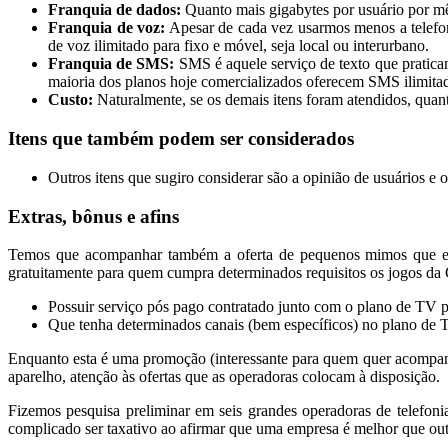
Franquia de dados:
Quanto mais gigabytes por usuário por mês
Franquia de voz:
Apesar de cada vez usarmos menos a telefoni
de voz ilimitado para fixo e móvel, seja local ou interurbano.
Franquia de SMS:
SMS é aquele serviço de texto que pratic
maioria dos planos hoje comercializados oferecem SMS ilimit
Custo:
Naturalmente, se os demais itens foram atendidos, quan
Itens que também podem ser considerados
Outros itens que sugiro considerar são a opinião de usuários e
Extras, bônus e afins
Temos que acompanhar também a oferta de pequenos mimos que el
gratuitamente para quem cumpra determinados requisitos os jogos da
Possuir serviço pós pago contratado junto com o plano de TV 
Que tenha determinados canais (bem específicos) no plano de T
Enquanto esta é uma promoção (interessante para quem quer acompan
aparelho, atenção às ofertas que as operadoras colocam à disposição.
Fizemos pesquisa preliminar em seis grandes operadoras de telefoni
complicado ser taxativo ao afirmar que uma empresa é melhor que out