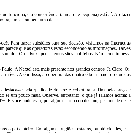
que funciona, e a concorrência (ainda que pequena) está aí. Ao fazer
cenoura, ambas ou nenhuma delas.
. Para trazer subsídios para sua decisão, visitamos na Internet as
mim parece que as operadoras estão escondendo as informações. Talvez
nsumidor. Ou talvez apenas temos sites mal feitos. Não acredito nessa
Paulo. A Nextel está mais presente nos grandes centros. Já Claro, Oi,
nia móvel. Além disso, a cobertura das quatro é bem maior do que das
 destaca-se pela qualidade de voz e cobertura, a Tim pelo preço e
do-se um pouco mais. Observe, entretanto, o que já falamos acima: a
1%. E você pode estar, por alguma ironia do destino, justamente neste
os o país inteiro. Em algumas regiões, estados, ou até cidades, esta