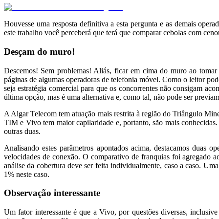
Houvesse uma resposta definitiva a esta pergunta e as demais operad
este trabalho você perceberá que terá que comparar cebolas com cenou
Desçam do muro!
Descemos! Sem problemas! Aliás, ficar em cima do muro ao tomar de
páginas de algumas operadoras de telefonia móvel. Como o leitor pod
seja estratégia comercial para que os concorrentes não consigam acom
última opção, mas é uma alternativa e, como tal, não pode ser previam
A Algar Telecom tem atuação mais restrita à região do Triângulo Mine
TIM e Vivo tem maior capilaridade e, portanto, são mais conhecidas.
outras duas.
Analisando estes parâmetros apontados acima, destacamos duas ope
velocidades de conexão. O comparativo de franquias foi agregado ao
análise da cobertura deve ser feita individualmente, caso a caso. Um
1% neste caso.
Observação interessante
Um fator interessante é que a Vivo, por questões diversas, inclusiv