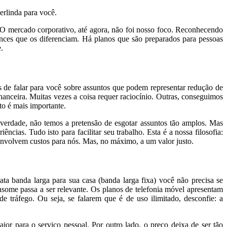
erlinda para você.
s. O mercado corporativo, até agora, não foi nosso foco. Reconhecendo
nces que os diferenciam. Há planos que são preparados para pessoas
.
s de falar para você sobre assuntos que podem representar redução de
nanceira. Muitas vezes a coisa requer raciocínio. Outras, conseguimos
to é mais importante.
 verdade, não temos a pretensão de esgotar assuntos tão amplos. Mas
as. Tudo isto para facilitar seu trabalho. Esta é a nossa filosofia:
o envolvem custos para nós. Mas, no máximo, a um valor justo.
ta banda larga para sua casa (banda larga fixa) você não precisa se
ome passa a ser relevante. Os planos de telefonia móvel apresentam
 tráfego. Ou seja, se falarem que é de uso ilimitado, desconfie: a
ior para o serviço pessoal. Por outro lado, o preço deixa de ser tão