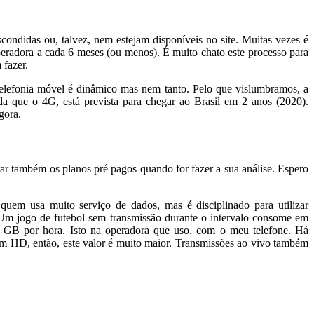
condidas ou, talvez, nem estejam disponíveis no site. Muitas vezes é
operadora a cada 6 meses (ou menos). É muito chato este processo para
 fazer.
 telefonia móvel é dinâmico mas nem tanto. Pelo que vislumbramos, a
 que o 4G, está prevista para chegar ao Brasil em 2 anos (2020).
gora.
r também os planos pré pagos quando for fazer a sua análise. Espero
uem usa muito serviço de dados, mas é disciplinado para utilizar
 Um jogo de futebol sem transmissão durante o intervalo consome em
B por hora. Isto na operadora que uso, com o meu telefone. Há
 em HD, então, este valor é muito maior. Transmissões ao vivo também