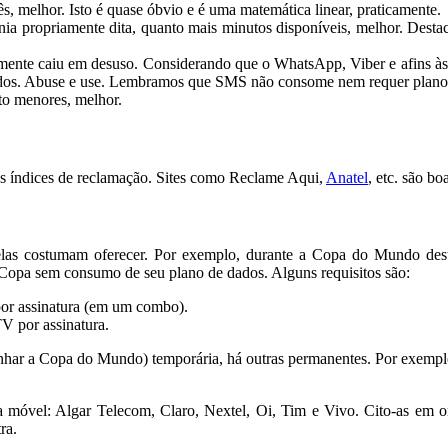
, melhor. Isto é quase óbvio e é uma matemática linear, praticamente.
a propriamente dita, quanto mais minutos disponíveis, melhor. Destac
amente caiu em desuso. Considerando que o WhatsApp, Viber e afins à
ados. Abuse e use. Lembramos que SMS não consome nem requer plano 
to menores, melhor.
 os índices de reclamação. Sites como Reclame Aqui,
Anatel
, etc. são bo
as costumam oferecer. Por exemplo, durante a Copa do Mundo deste
 Copa sem consumo de seu plano de dados. Alguns requisitos são:
por assinatura (em um combo).
V por assinatura.
har a Copa do Mundo) temporária, há outras permanentes. Por exemplo,
a móvel: Algar Telecom, Claro, Nextel, Oi, Tim e Vivo. Cito-as em o
ra.