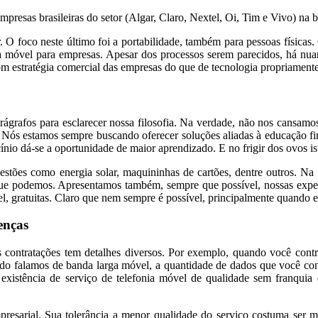
mpresas brasileiras do setor (Algar, Claro, Nextel, Oi, Tim e Vivo) na b
r. O foco neste último foi a portabilidade, também para pessoas física
a móvel para empresas. Apesar dos processos serem parecidos, há nua
 com estratégia comercial das empresas do que de tecnologia propriamente
arágrafos para esclarecer nossa filosofia. Na verdade, não nos cansamo
. Nós estamos sempre buscando oferecer soluções aliadas à educação fi
nio dá-se a oportunidade de maior aprendizado. E no frigir dos ovos is
stões como energia solar, maquininhas de cartões, dentre outros. Na
podemos. Apresentamos também, sempre que possível, nossas experiênci
ível, gratuitas. Claro que nem sempre é possível, principalmente quand
enças
contratações tem detalhes diversos. Por exemplo, quando você contra
do falamos de banda larga móvel, a quantidade de dados que você cons
istência de serviço de telefonia móvel de qualidade sem franquia de
resarial. Sua tolerância a menor qualidade do serviço costuma ser ma