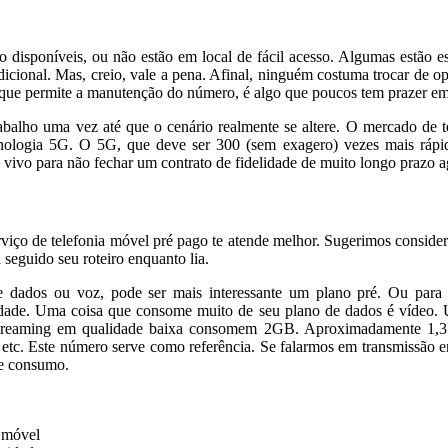
o disponíveis, ou não estão em local de fácil acesso. Algumas estão es
dicional. Mas, creio, vale a pena. Afinal, ninguém costuma trocar de 
 que permite a manutenção do número, é algo que poucos tem prazer em
 trabalho uma vez até que o cenário realmente se altere. O mercado de
nologia 5G. O 5G, que deve ser 300 (sem exagero) vezes mais rápida
vivo para não fechar um contrato de fidelidade de muito longo prazo a
iço de telefonia móvel pré pago te atende melhor. Sugerimos considera
 seguido seu roteiro enquanto lia.
dados ou voz, pode ser mais interessante um plano pré. Ou para q
erdade. Uma coisa que consome muito de seu plano de dados é vídeo.
treaming em qualidade baixa consomem 2GB. Aproximadamente 1,3 G
, etc. Este número serve como referência. Se falarmos em transmissão
te consumo.
a móvel