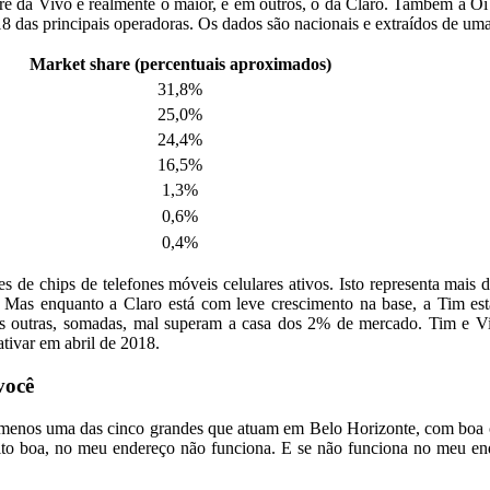
hare da Vivo é realmente o maior, e em outros, o da Claro. Também a Oi
8 das principais operadoras. Os dados são nacionais e extraídos de uma
Market share (percentuais aproximados)
31,8%
25,0%
24,4%
16,5%
1,3%
0,6%
0,4%
 de chips de telefones móveis celulares ativos. Isto representa mais 
. Mas enquanto a Claro está com leve crescimento na base, a Tim está
As outras, somadas, mal superam a casa dos 2% de mercado. Tim e Viv
tivar em abril de 2018.
você
 menos uma das cinco grandes que atuam em Belo Horizonte, com boa c
ito boa, no meu endereço não funciona. E se não funciona no meu ende