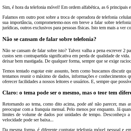
Sim, é hora da telefonia móvel! Em ordem alfabética, as 6 principais e
Falamos em outro post sobre a troca de operadora de telefonia celula
sua importância, comprometemo-nos em breve a falar sobre telefoni
jurídicas, outros exclusivos para pessoas físicas. Isto tem mais a ver
Não se cansam de falar sobre telefonia?
Não se cansam de falar sobre isto? Talvez valha a pena escrever 2 p
custos sem contrapartida significativa em perda de qualidade de vida
deixar bem mastigada. De qualquer forma, sempre que se exige raciocí
Temos tentado esgotar este assunto, bem como buscamos discutir que
tentamos reunir o máximo de dados, informações e conhecimentos que 
oferecer facilidades a nossos leitores e usuários. E, sempre que poss
Claro: o tema pode ser o mesmo, mas o teor tem difer
Retornando ao tema, como dito acima, pode até não parecer, mas as 
preocupar com a franquia mensal. Pelo menos por enquanto. Já quan
limites de volume de dados por unidades de tempo. Desconheço a ex
velocidade pode ser baixa...
Da mesma forma, é diferente contratar telefonia móvel pessoal e emp