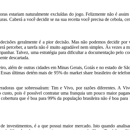
oras estariam naturalmente excluídas do jogo. Felizmente não é assim 
ras. Caberá a você decidir se na sua receita você precisa de cebola, 
cisões geralmente é a pior decisão. Mas não podemos decidir por você
erá perceber, a tarefa não é muito agradável nem simples. Às vezes a 
panhar. Talvez, uma estratégia para dificultar a documentação pelo co
ente descartada.
iro, além de outras cidades em Minas Gerais, Goiás e no estado de São 
 Essas últimas detém mais de 95% do market share brasileiro de telefo
radoras que sobressaíram: Tim e Vivo, por razões diferentes. A Vivo
 custo, pois é possível contratar uma franquia um pouco maior pagan
a cobertura que é boa para 99% da população brasileira não é boa para 
e de investimentos, é a que possui maior mercado. Isto quando analisam