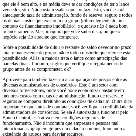
que ele é bem alto, e na média deve te dar condições de ter o lance
vencedor, sim. Não custa ressaltar que, ao fazer isto, você estará
antecipando taxa de administração, fundo de reserva, seguro e todos
os demais custos que existirem no grupo (diferentemente de um
contrato de financiamento imobiliário), e que isto não é nada bom
financeiramente. Mas, imagino que você saiba disto, ou que o
negócio seja tão atraente que compense.
Sobre a possibilidade de diluir o restante do saldo devedor no prazo
total remanescente do grupo, não é todo consórcio que oferece esta
possibilidade. Aliás, a maioria trata o lance como antecipação das
parcelas finais. Portanto, sugiro que verifique o regulamento do
grupo antes de se comprometer, ok?
Aproveite para também fazer uma comparação de preços entre as
diversas administradoras de
consórcios
. Este é um setor com
diversos fornecedores, onde você pode economizar bastante em
menores custos com taxas de administração, fundo de reserva e
seguros se comparar direitinho as condições de cada um. Outra dica
importante é que antes de contratar, você verifique a credibilidade da
administradora de
consórcios
. Se ela é autorizada a funcionar pelo
Banco Central, está ativa e em condições regulares de
funcionamento. Não é incomum que empresas e pessoas mal
intencionadas apliquem golpes em cidadão comuns, fraudando a
existência de grupos para desviar recursos.