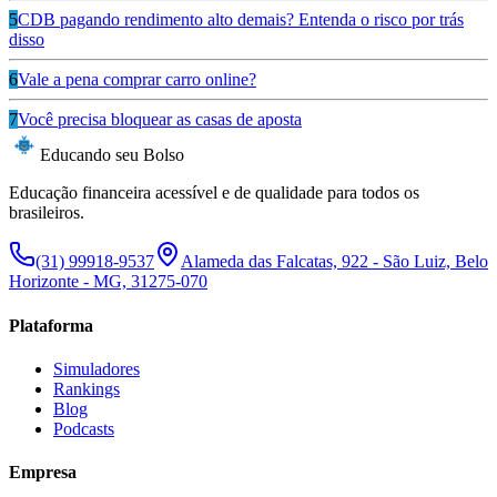
5
CDB pagando rendimento alto demais? Entenda o risco por trás
disso
6
Vale a pena comprar carro online?
7
Você precisa bloquear as casas de aposta
Educando seu Bolso
Educação financeira acessível e de qualidade para todos os
brasileiros.
(31) 99918-9537
Alameda das Falcatas, 922 - São Luiz, Belo
Horizonte - MG, 31275-070
Plataforma
Simuladores
Rankings
Blog
Podcasts
Empresa