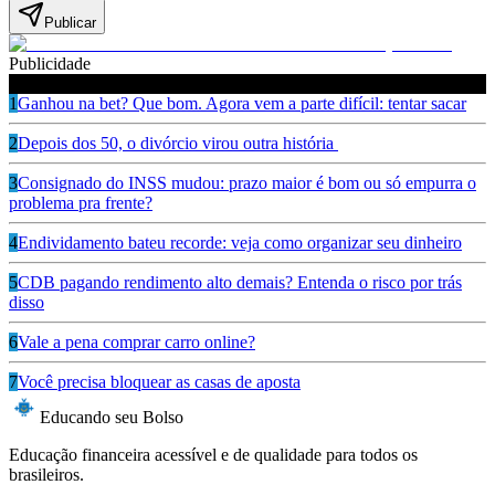
Publicar
Publicidade
Leia também
1
Ganhou na bet? Que bom. Agora vem a parte difícil: tentar sacar
2
Depois dos 50, o divórcio virou outra história
3
Consignado do INSS mudou: prazo maior é bom ou só empurra o
problema pra frente?
4
Endividamento bateu recorde: veja como organizar seu dinheiro
5
CDB pagando rendimento alto demais? Entenda o risco por trás
disso
6
Vale a pena comprar carro online?
7
Você precisa bloquear as casas de aposta
Educando seu Bolso
Educação financeira acessível e de qualidade para todos os
brasileiros.