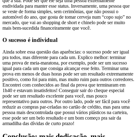
que a sua. Pode ser que ele seja uma pessoa extremamente
endividada para manter esse status. Inversamente, uma pessoa que
se veste de forma simples, sem cerimônias, que não possui o
automóvel do ano, que gosta de tomar cerveja num “copo sujo” no
mercado, que vai ao shopping de short e chinelo pode ser muito
mais bem-sucedida financeiramente que você.
O sucesso é individual
Ainda sobre essa questão das aparências: o sucesso pode ser igual
pra todos, mas diferente para cada um. Explico melhor: terminar
uma prova de meia-maratona, por exemplo, pode ser um sucesso
igual para cada um que consiga alcançar esse feito. Terminar uma
prova em menos de duas horas pode ser um resultado extremamente
positivo, como foi para mim, mas muito ruim para outros corredores.
Encontrei com conhecidos ao final da prova que terminaram em
1h40 e estavam insatisfeitos! Conseguir sair do cheque especial
pode ser um resultado excelente para você, mas pouco
representativo para outros. Por outro lado, pode ser fácil para você
reduzir as compras par-celadas no cartão de crédito, mas para uma
pessoa mais descontrolada que possui vários plásticos na carteira,
esse pode ser um belo resultado e um bom começo pra sair da
armadilha das dívidas de curto prazo!
Conclusão: mais dedicação, mais