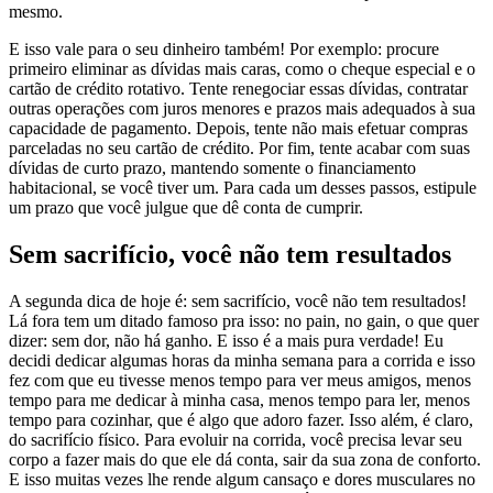
mesmo.
E isso vale para o seu dinheiro também! Por exemplo: procure
primeiro eliminar as dívidas mais caras, como o cheque especial e o
cartão de crédito rotativo. Tente renegociar essas dívidas, contratar
outras operações com juros menores e prazos mais adequados à sua
capacidade de pagamento. Depois, tente não mais efetuar compras
parceladas no seu cartão de crédito. Por fim, tente acabar com suas
dívidas de curto prazo, mantendo somente o financiamento
habitacional, se você tiver um. Para cada um desses passos, estipule
um prazo que você julgue que dê conta de cumprir.
Sem sacrifício, você não tem resultados
A segunda dica de hoje é: sem sacrifício, você não tem resultados!
Lá fora tem um ditado famoso pra isso: no pain, no gain, o que quer
dizer: sem dor, não há ganho. E isso é a mais pura verdade! Eu
decidi dedicar algumas horas da minha semana para a corrida e isso
fez com que eu tivesse menos tempo para ver meus amigos, menos
tempo para me dedicar à minha casa, menos tempo para ler, menos
tempo para cozinhar, que é algo que adoro fazer. Isso além, é claro,
do sacrifício físico. Para evoluir na corrida, você precisa levar seu
corpo a fazer mais do que ele dá conta, sair da sua zona de conforto.
E isso muitas vezes lhe rende algum cansaço e dores musculares no