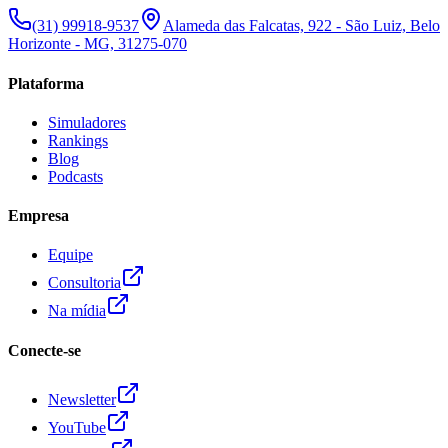
(31) 99918-9537
Alameda das Falcatas, 922 - São Luiz, Belo
Horizonte - MG, 31275-070
Plataforma
Simuladores
Rankings
Blog
Podcasts
Empresa
Equipe
Consultoria
Na mídia
Conecte-se
Newsletter
YouTube