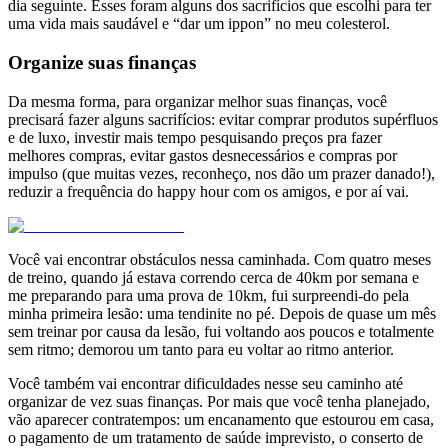
dia seguinte. Esses foram alguns dos sacrifícios que escolhi para ter
uma vida mais saudável e “dar um ippon” no meu colesterol.
Organize suas finanças
Da mesma forma, para organizar melhor suas finanças, você
precisará fazer alguns sacrifícios: evitar comprar produtos supérfluos
e de luxo, investir mais tempo pesquisando preços pra fazer
melhores compras, evitar gastos desnecessários e compras por
impulso (que muitas vezes, reconheço, nos dão um prazer danado!),
reduzir a frequência do happy hour com os amigos, e por aí vai.
Você vai encontrar obstáculos nessa caminhada. Com quatro meses
de treino, quando já estava correndo cerca de 40km por semana e
me preparando para uma prova de 10km, fui surpreendi-do pela
minha primeira lesão: uma tendinite no pé. Depois de quase um mês
sem treinar por causa da lesão, fui voltando aos poucos e totalmente
sem ritmo; demorou um tanto para eu voltar ao ritmo anterior.
Você também vai encontrar dificuldades nesse seu caminho até
organizar de vez suas finanças. Por mais que você tenha planejado,
vão aparecer contratempos: um encanamento que estourou em casa,
o pagamento de um tratamento de saúde imprevisto, o conserto de