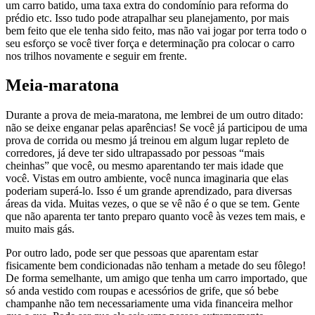
um carro batido, uma taxa extra do condomínio para reforma do
prédio etc. Isso tudo pode atrapalhar seu planejamento, por mais
bem feito que ele tenha sido feito, mas não vai jogar por terra todo o
seu esforço se você tiver força e determinação pra colocar o carro
nos trilhos novamente e seguir em frente.
Meia-maratona
Durante a prova de meia-maratona, me lembrei de um outro ditado:
não se deixe enganar pelas aparências! Se você já participou de uma
prova de corrida ou mesmo já treinou em algum lugar repleto de
corredores, já deve ter sido ultrapassado por pessoas “mais
cheinhas” que você, ou mesmo aparentando ter mais idade que
você. Vistas em outro ambiente, você nunca imaginaria que elas
poderiam superá-lo. Isso é um grande aprendizado, para diversas
áreas da vida. Muitas vezes, o que se vê não é o que se tem. Gente
que não aparenta ter tanto preparo quanto você às vezes tem mais, e
muito mais gás.
Por outro lado, pode ser que pessoas que aparentam estar
fisicamente bem condicionadas não tenham a metade do seu fôlego!
De forma semelhante, um amigo que tenha um carro importado, que
só anda vestido com roupas e acessórios de grife, que só bebe
champanhe não tem necessariamente uma vida financeira melhor