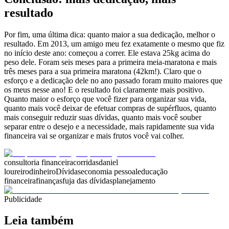
resultado
Por fim, uma última dica: quanto maior a sua dedicação, melhor o
resultado. Em 2013, um amigo meu fez exatamente o mesmo que fiz
no início deste ano: começou a correr. Ele estava 25kg acima do
peso dele. Foram seis meses para a primeira meia-maratona e mais
três meses para a sua primeira maratona (42km!). Claro que o
esforço e a dedicação dele no ano passado foram muito maiores que
os meus nesse ano! E o resultado foi claramente mais positivo.
Quanto maior o esforço que você fizer para organizar sua vida,
quanto mais você deixar de efetuar compras de supérfluos, quanto
mais conseguir reduzir suas dívidas, quanto mais você souber
separar entre o desejo e a necessidade, mais rapidamente sua vida
financeira vai se organizar e mais frutos você vai colher.
consultoria financeira
corridas
daniel
loureiro
dinheiro
Dívidas
economia pessoal
educação
financeira
finanças
fuja das dívidas
planejamento
Publicidade
Leia também