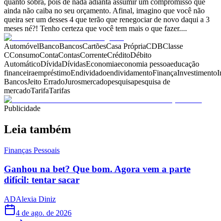
quanto sobra, pois de nada adianta assumir um compromisso que
ainda não caiba no seu orçamento. Afinal, imagino que você não
queira ser um desses 4 que terão que renegociar de novo daqui a 3
meses né?! Tenho certeza que você tem mais o que fazer....
Automóvel
Banco
Bancos
Cartões
Casa Própria
CDB
Classe
C
Consumo
Conta
Contas
Corrente
Crédito
Débito
Automático
Dívida
Dívidas
Economia
economia pessoa
educação
financeira
empréstimo
Endividado
endividamento
Finança
Investimento
I
Bancos
Jeito Errado
Juros
mercado
pesquisa
pesquisa de
mercado
Tarifa
Tarifas
Publicidade
Leia também
Finanças Pessoais
Ganhou na bet? Que bom. Agora vem a parte
difícil: tentar sacar
AD
Alexia Diniz
4 de ago. de 2026