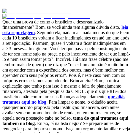
Quer uma prova de como o brasileiro e desorganizado
financeiramente? Bom, se você ainda tem alguma dúvida disto,
leia
esta reportagem
. Segundo ela, nada mais nada menos do que 6 em
cada 10 brasileiros voltam a ficar inadimplentes em até um ano após
a renegociação. Pasmem, quase 4 voltam a ficar inadimplentes em
até 3 meses... Imaginem! Você ter que passar pelo constrangimento
de ter seu nome sujo na praça e pelo inconveniente de ter que limpá-
lo e nem assim tomar jeito?! Incrível. Há uma frase célebre (não me
lembro mais de quem) que diz que "o ser humano não é muito bom
em aprender com a experiência dos outros, mas é bem melhor em
aprender com seus próprios erros". Pois é, neste caso nem com os
próprios erros estamos aprendendo. Brincadeira! Bom, a única
explicação que tenho para isso é mesmo a falta de planejamento
financeiro, atestada pela pesquisa da CNDL, que diz que 81% dos
brasileiros não controlam suas finanças adequadamente,
que aliás
tratamos aqui no blog
. Para limpar o nome, o cidadão aceita
qualquer acordo proposto pela instituição financeira, sem antes
avaliar seu comprometimento de renda, ou em outros termos, se
aquela nova prestação cabe no bolso,
tema do qual tratamos aqui
também no blog
. Então, tá na lista negra? Se prepare antes de
renegociar para limpar seu nome. Faça um orçamento familiar e veja