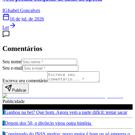
IG
Isabel Gonçalves
16 de jul. de 2026
Ler
Comentários
Seu nome
Seu e-mail
Escreva seu comentário
Publicar
Publicidade
Leia também
1
Ganhou na bet? Que bom. Agora vem a parte difícil: tentar sacar
2
Depois dos 50, o divórcio virou outra história
3
Consignado do INSS mudou: prazo maior é bom ou só empurra o