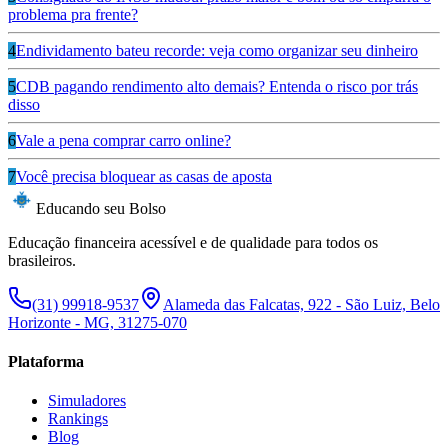
problema pra frente?
4
Endividamento bateu recorde: veja como organizar seu dinheiro
5
CDB pagando rendimento alto demais? Entenda o risco por trás
disso
6
Vale a pena comprar carro online?
7
Você precisa bloquear as casas de aposta
Educando seu Bolso
Educação financeira acessível e de qualidade para todos os
brasileiros.
(31) 99918-9537
Alameda das Falcatas, 922 - São Luiz, Belo
Horizonte - MG, 31275-070
Plataforma
Simuladores
Rankings
Blog