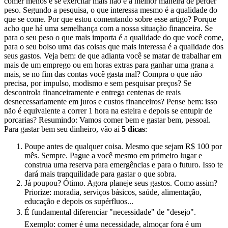
comer menos e se exercitar mais não é a melhor maneira de perder
peso. Segundo a pesquisa, o que interessa mesmo é a qualidade do
que se come. Por que estou comentando sobre esse artigo? Porque
acho que há uma semelhança com a nossa situação financeira. Se
para o seu peso o que mais importa é a qualidade do que você come,
para o seu bolso uma das coisas que mais interessa é a qualidade dos
seus gastos. Veja bem: de que adianta você se matar de trabalhar em
mais de um emprego ou em horas extras para ganhar uma grana a
mais, se no fim das contas você gasta mal? Compra o que não
precisa, por impulso, modismo e sem pesquisar preços? Se
descontrola financeiramente e entrega centenas de reais
desnecessariamente em juros e custos financeiros? Pense bem: isso
não é equivalente a correr 1 hora na esteira e depois se entupir de
porcarias? Resumindo: Vamos comer bem e gastar bem, pessoal.
Para gastar bem seu dinheiro, vão aí
5 dicas
:
Poupe antes de qualquer coisa. Mesmo que sejam R$ 100 por
mês. Sempre. Pague a você mesmo em primeiro lugar e
construa uma reserva para emergências e para o futuro. Isso te
dará mais tranquilidade para gastar o que sobra.
Já poupou? Ótimo. Agora planeje seus gastos. Como assim?
Priorize: moradia, serviços básicos, saúde, alimentação,
educação e depois os supérfluos...
É fundamental diferenciar "necessidade" de "desejo".
Exemplo: comer é uma necessidade, almoçar fora é um