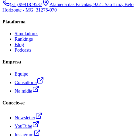
(31) 99918-9537
Alameda das Falcatas, 922 - São Luiz, Belo
Horizonte - MG, 31275-070
Plataforma
Simuladores
Rankings
Blog
Podcasts
Empresa
Equipe
Consultoria
Na mídia
Conecte-se
Newsletter
YouTube
Instagram