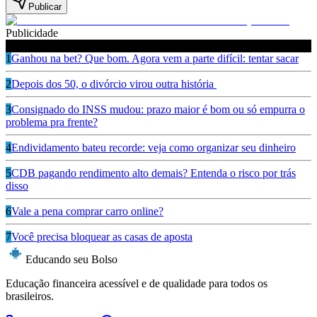
Publicar
Publicidade
Leia também
1
Ganhou na bet? Que bom. Agora vem a parte difícil: tentar sacar
2
Depois dos 50, o divórcio virou outra história
3
Consignado do INSS mudou: prazo maior é bom ou só empurra o
problema pra frente?
4
Endividamento bateu recorde: veja como organizar seu dinheiro
5
CDB pagando rendimento alto demais? Entenda o risco por trás
disso
6
Vale a pena comprar carro online?
7
Você precisa bloquear as casas de aposta
Educando seu Bolso
Educação financeira acessível e de qualidade para todos os
brasileiros.