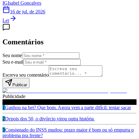
IG
Isabel Gonçalves
16 de jul. de 2026
Ler
Comentários
Seu nome
Seu e-mail
Escreva seu comentário
Publicar
Publicidade
Leia também
1
Ganhou na bet? Que bom. Agora vem a parte difícil: tentar sacar
2
Depois dos 50, o divórcio virou outra história
3
Consignado do INSS mudou: prazo maior é bom ou só empurra o
problema pra frente?