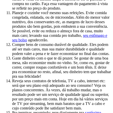
compra no cartão. Faça essa vantagem do pagamento à vista
se refletir no preço do produto.
Planeje e cozinhe você mesmo suas refeições. Evite comida
congelada, enlatada, ou de microondas. Além do menor valor
nutritivo, dos conservantes etc, as margens de lucro desses
produtos são bem gordas, pois embutem a sua conveniência.
Se possível, evite ou reduza o almoço fora de casa, muito
mais caro; levando sua comida pro trabalho,
seu estômago e
seu bolso
agradecerão.
Compre bens de consumo durável de qualidade. Eles podem
até ser mais caros, mas sua maior durabilidade e qualidade
podem valer a pena e te fazer economizar no final das contas.
Gaste dinheiro com o que te dá prazer. Se gostar de uma boa
mesa, não economize muito no vinho. Se, como eu, gostar de
correr, compre roupas confortáveis e um bom tênis. E deixe
pra economizar no resto, afinal, seu dinheiro tem que trabalhar
pra sua felicidade!
Reveja seus contratos de telefonia, TV a cabo, internet etc:
será que seu plano está adequado ao seu consumo? Veja os
planos concorrentes. Às vezes, dá trabalho mudar, mas o
resultado pode ser um serviço de qualidade igual ou superior,
por um preço mais em conta. Hoje em dia há vários serviços
de TV por streaming, bem mais baratos que a TV a cabo e
cujo conteúdo pode lhe satisfazer bem mais.
Pra terminar, resumindo: reze diariamente pra
santíssima