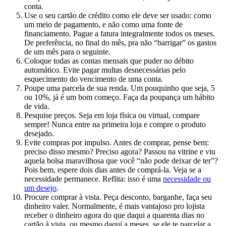
conta.
Use o seu cartão de crédito como ele deve ser usado: como
um meio de pagamento, e não como uma fonte de
financiamento. Pague a fatura integralmente todos os meses.
De preferência, no final do mês, pra não “barrigar” os gastos
de um mês para o seguinte.
Coloque todas as contas mensais que puder no débito
automático. Evite pagar multas desnecessárias pelo
esquecimento do vencimento de uma conta.
Poupe uma parcela de sua renda. Um pouquinho que seja, 5
ou 10%, já é um bom começo. Faça da poupança um hábito
de vida.
Pesquise preços. Seja em loja física ou virtual, compare
sempre! Nunca entre na primeira loja e compre o produto
desejado.
Evite compras por impulso. Antes de comprar, pense bem:
preciso disso mesmo? Preciso agora? Passou na vitrine e viu
aquela bolsa maravilhosa que você “não pode deixar de ter”?
Pois bem, espere dois dias antes de comprá-la. Veja se a
necessidade permanece. Reflita: isso é uma
necessidade ou
um desejo
.
Procure comprar à vista. Peça desconto, barganhe, faça seu
dinheiro valer. Normalmente, é mais vantajoso pro lojista
receber o dinheiro agora do que daqui a quarenta dias no
cartão à vista, ou mesmo daqui a meses, se ele te parcelar a