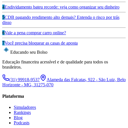
4
Endividamento bateu recorde: veja como organizar seu dinheiro
5
CDB pagando rendimento alto demais? Entenda o risco por trás
disso
6
Vale a pena comprar carro online?
7
Você precisa bloquear as casas de aposta
Educando seu Bolso
Educação financeira acessível e de qualidade para todos os
brasileiros.
(31) 99918-9537
Alameda das Falcatas, 922 - São Luiz, Belo
Horizonte - MG, 31275-070
Plataforma
Simuladores
Rankings
Blog
Podcasts