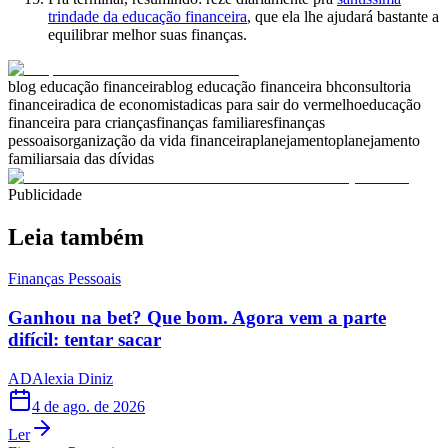
trindade da educação financeira
, que ela lhe ajudará bastante a
equilibrar melhor suas finanças.
blog educação financeira
blog educação financeira bh
consultoria
financeira
dica de economista
dicas para sair do vermelho
educação
financeira para crianças
finanças familiares
finanças
pessoais
organização da vida financeira
planejamento
planejamento
familiar
saia das dívidas
Publicidade
Leia também
Finanças Pessoais
Ganhou na bet? Que bom. Agora vem a parte
difícil: tentar sacar
AD
Alexia Diniz
4 de ago. de 2026
Ler