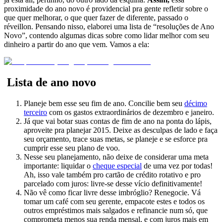
proximidade do ano novo é providencial pra gente refletir sobre o
que quer melhorar, o que quer fazer de diferente, passado o
réveillon. Pensando nisso, elaborei uma lista de “resoluções de Ano
Novo”, contendo algumas dicas sobre como lidar melhor com seu
dinheiro a partir do ano que vem. Vamos a ela:
Lista de ano novo
Planeje bem esse seu fim de ano. Concilie bem seu
décimo
terceiro
com os gastos extraordinários de dezembro e janeiro.
Já que vai botar suas contas de fim de ano na ponta do lápis,
aproveite pra planejar 2015. Deixe as desculpas de lado e faça
seu orçamento, trace suas metas, se planeje e se esforce pra
cumprir esse seu plano de voo.
Nesse seu planejamento, não deixe de considerar uma meta
importante: liquidar o
cheque especial
de uma vez por todas!
Ah, isso vale também pro cartão de crédito rotativo e pro
parcelado com juros: livre-se desse vício definitivamente!
Não vê como ficar livre desse imbróglio? Renegocie. Vá
tomar um café com seu gerente, empacote estes e todos os
outros empréstimos mais salgados e refinancie num só, que
comprometa menos sua renda mensal, e com juros mais em