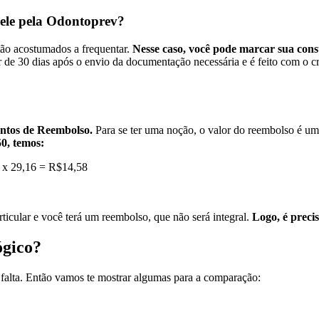
 ele pela Odontoprev?
stão acostumados a frequentar.
Nesse caso, você pode marcar sua consu
e 30 dias após o envio da documentação necessária e é feito com o créd
entos de Reembolso.
Para se ter uma noção, o valor do reembolso é um
0, temos:
0 x 29,16 = R$14,58
rticular e você terá um reembolso, que não será integral.
Logo, é preci
ógico?
 falta. Então vamos te mostrar algumas para a comparação: