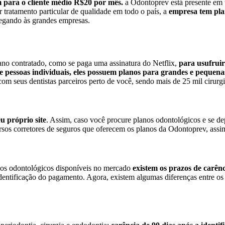
 para o cliente médio R$20 por mês.
a Odontoprev está presente em t
r tratamento particular de qualidade em todo o país, a
empresa tem plan
egando às grandes empresas.
o contratado, como se paga uma assinatura do Netflix,
para usufruir
e pessoas individuais, eles possuem planos para grandes e pequena
m seus dentistas parceiros perto de você, sendo mais de 25 mil cirurgiõ
u próprio site
. Assim, caso você procure planos odontológicos e se d
rsos corretores de seguros que oferecem os planos da Odontoprev, assi
nos odontológicos disponíveis no mercado
existem os prazos de carên
 identificação do pagamento. Agora, existem algumas diferenças entre 