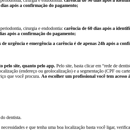
 periodontia, cirurgia e endodontia:
carência de 90 dias após a identi
 dias após a confirmação do pagamento;
 periodontia, cirurgia e endodontia:
carência de 60 dias após a identi
dias após a confirmação do pagamento;
de urgência e emergência a carência é de apenas 24h após a con
 pelo site, quanto pelo app.
Pelo site, basta clicar em “rede de denti
ocalização (endereço ou geolocalização) e a segmentação (CPF ou cartei
rviço que você procura.
Ao escolher um profissional você tem acesso 
 do dentista.
necessidades e que tenha uma boa localização basta você ligar, verifica