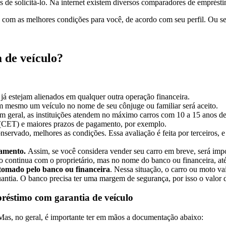
s de solicitá-lo. Na internet existem diversos comparadores de emprést
s com as melhores condições para você, de acordo com seu perfil. Ou se
 de veículo?
 já estejam alienados em qualquer outra operação financeira.
m mesmo um veículo no nome de seu cônjuge ou familiar será aceito.
m geral, as instituições atendem no máximo carros com 10 a 15 anos de
 (CET) e maiores prazos de pagamento, por exemplo.
ervado, melhores as condições. Essa avaliação é feita por terceiros, 
iamento.
Assim, se você considera vender seu carro em breve, será impo
o continua com o proprietário, mas no nome do banco ou financeira, até
tomado pelo banco ou financeira
. Nessa situação, o carro ou moto vai
quantia. O banco precisa ter uma margem de segurança, por isso o valor
réstimo com garantia de veículo
as, no geral, é importante ter em mãos a documentação abaixo: