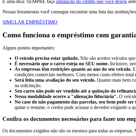
E uma dica: SEMPRE faça
simulação do crédito que você deseja
ante
Nessas ferramentas você consegue encontrar uma lista das instituiçõe
SIMULAR EMPRÉSTIMO
Como funciona o empréstimo com garantia
Alguns pontos importantes:
O veículo precisa estar quitado.
Não são aceitos veículos que
É necessário que o carro esteja no SEU nome.
Inclusive, ne
As empresas têm restrições quanto ao ano do seu veículo.
E
condições comerciais melhores. Com menor custo efetivo total
Será feita uma avaliação do seu veículo.
Quanto mais bem cons
na solicitação.
Seu carro não pode ser vendido até a quitação do refinanc
Nessa modalidade ocorre a "alienação fiduciária".
O veícul
No caso do não pagamento das parcelas, seu bem pode ser 
quitar o restante, o credor pode acionar o devedor exigindo a 
Confira os documentos necessários para fazer um emp
Os documentos exigidos não são os mesmos para todas as empresas. M