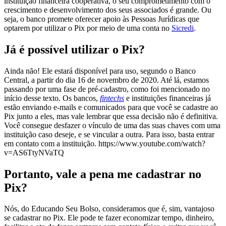
instituição financeira cooperativa, o seu comprometimento com o
crescimento e desenvolvimento dos seus associados é grande. Ou
seja, o banco promete oferecer apoio às Pessoas Jurídicas que
optarem por utilizar o Pix por meio de uma conta no
Sicredi
.
Já é possível utilizar o Pix?
Ainda não! Ele estará disponível para uso, segundo o Banco
Central, a partir do dia 16 de novembro de 2020. Até lá, estamos
passando por uma fase de pré-cadastro, como foi mencionado no
início desse texto. Os bancos,
fintechs
e instituições financeiras já
estão enviando e-mails e comunicados para que você se cadastre ao
Pix junto a eles, mas vale lembrar que essa decisão não é definitiva.
Você consegue desfazer o vínculo de uma das suas chaves com uma
instituição caso deseje, e se vincular a outra. Para isso, basta entrar
em contato com a instituição. https://www.youtube.com/watch?
v=AS6TtyNVaTQ
Portanto, vale a pena me cadastrar no
Pix?
Nós, do Educando Seu Bolso, consideramos que é, sim, vantajoso
se cadastrar no Pix. Ele pode te fazer economizar tempo, dinheiro,