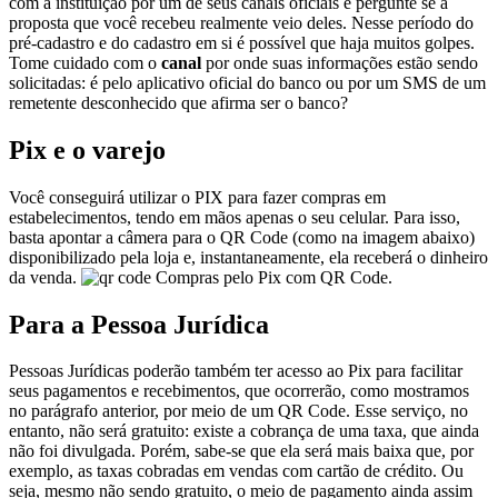
com a instituição por um de seus canais oficiais e pergunte se a
proposta que você recebeu realmente veio deles. Nesse período do
pré-cadastro e do cadastro em si é possível que haja muitos golpes.
Tome cuidado com o
canal
por onde suas informações estão sendo
solicitadas: é pelo aplicativo oficial do banco ou por um SMS de um
remetente desconhecido que afirma ser o banco?
Pix e o varejo
Você conseguirá utilizar o PIX para fazer compras em
estabelecimentos, tendo em mãos apenas o seu celular. Para isso,
basta apontar a câmera para o QR Code (como na imagem abaixo)
disponibilizado pela loja e, instantaneamente, ela receberá o dinheiro
da venda.
Compras pelo Pix com QR Code.
Para a Pessoa Jurídica
Pessoas Jurídicas poderão também ter acesso ao Pix para facilitar
seus pagamentos e recebimentos, que ocorrerão, como mostramos
no parágrafo anterior, por meio de um QR Code. Esse serviço, no
entanto, não será gratuito: existe a cobrança de uma taxa, que ainda
não foi divulgada. Porém, sabe-se que ela será mais baixa que, por
exemplo, as taxas cobradas em vendas com cartão de crédito. Ou
seja, mesmo não sendo gratuito, o meio de pagamento ainda assim