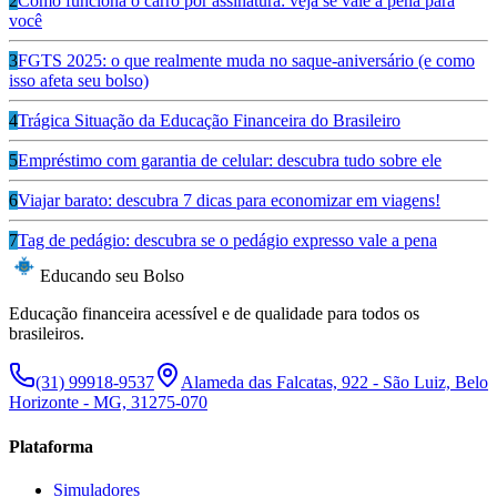
2
Como funciona o carro por assinatura: veja se vale a pena para
você
3
FGTS 2025: o que realmente muda no saque-aniversário (e como
isso afeta seu bolso)
4
Trágica Situação da Educação Financeira do Brasileiro
5
Empréstimo com garantia de celular: descubra tudo sobre ele
6
Viajar barato: descubra 7 dicas para economizar em viagens!
7
Tag de pedágio: descubra se o pedágio expresso vale a pena
Educando seu Bolso
Educação financeira acessível e de qualidade para todos os
brasileiros.
(31) 99918-9537
Alameda das Falcatas, 922 - São Luiz, Belo
Horizonte - MG, 31275-070
Plataforma
Simuladores