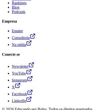
Rankings
Blog
Podcasts
Empresa
Equipe
Consultoria
Na mídia
Conecte-se
Newsletter
YouTube
Instagram
X
Facebook
LinkedIn
© 2026
Educando seu Bolso
. Todos os direitos reservados.