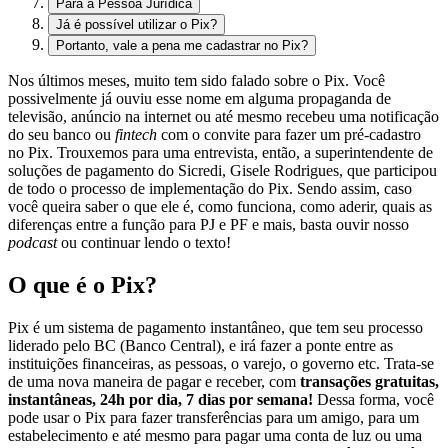
Para a Pessoa Jurídica
Já é possível utilizar o Pix?
Portanto, vale a pena me cadastrar no Pix?
Nos últimos meses, muito tem sido falado sobre o Pix. Você
possivelmente já ouviu esse nome em alguma propaganda de
televisão, anúncio na internet ou até mesmo recebeu uma notificação
do seu banco ou
fintech
com o convite para fazer um pré-cadastro
no Pix. Trouxemos para uma entrevista, então, a superintendente de
soluções de pagamento do Sicredi, Gisele Rodrigues, que participou
de todo o processo de implementação do Pix. Sendo assim, caso
você queira saber o que ele é, como funciona, como aderir, quais as
diferenças entre a função para PJ e PF e mais, basta ouvir nosso
podcast
ou continuar lendo o texto!
O que é o Pix?
Pix é um sistema de pagamento instantâneo, que tem seu processo
liderado pelo BC (Banco Central), e irá fazer a ponte entre as
instituições financeiras, as pessoas, o varejo, o governo etc. Trata-se
de uma nova maneira de pagar e receber, com
transações gratuitas,
instantâneas, 24h por dia, 7 dias por semana!
Dessa forma, você
pode usar o Pix para fazer transferências para um amigo, para um
estabelecimento e até mesmo para pagar uma conta de luz ou uma