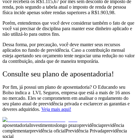
você receberá os R$1.115,67 por mês sem desconto de imposto de
renda, pois segundo a tabela atual o imposto de renda de pessoa
física incide apenas sobre rendas superiores a R$1.903,98.
Porém, entendemos que você deve considerar também o fato de que
você vai precisar de disciplina para manter esse dinheiro aplicado e
não utilizá-lo para outros fins.
Dessa forma, por precaução, você deve manter seus recursos
aplicados no fundo de previdência. Caso a contribuição mensal
esteja apertando seu orçamento tente negociar uma redução no valor
da contribuição, ainda que de maneira temporária.
Consulte seu plano de aposentadoria!
Por fim, já possui um plano de aposentadoria? O
Educando seu
Bolso
indica a
LVL Seguros
, empresa que está a mais de 16 anos
no mercado. Eles se comprometem em analisar o regulamento do
seu plano atual de preevidência privada e esclarecer as garantias e
deveres adquiridos.
Veja mais aqui!
aposentadoria
Investimentos
longo prazo
previdência
previdência
complementar
previdência oficial
Previdência Privada
previdência
social