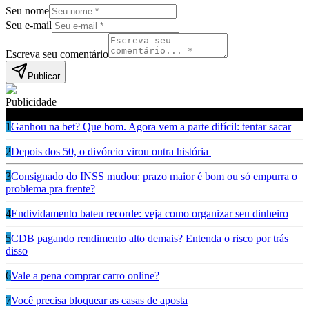
Seu nome
Seu e-mail
Escreva seu comentário
Publicar
Publicidade
Leia também
1
Ganhou na bet? Que bom. Agora vem a parte difícil: tentar sacar
2
Depois dos 50, o divórcio virou outra história
3
Consignado do INSS mudou: prazo maior é bom ou só empurra o
problema pra frente?
4
Endividamento bateu recorde: veja como organizar seu dinheiro
5
CDB pagando rendimento alto demais? Entenda o risco por trás
disso
6
Vale a pena comprar carro online?
7
Você precisa bloquear as casas de aposta