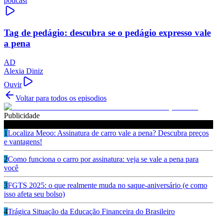
podcast
Tag de pedágio: descubra se o pedágio expresso vale
a pena
AD
Alexia Diniz
Ouvir
Voltar para todos os episodios
Publicidade
Ouça também
1
Localiza Meoo: Assinatura de carro vale a pena? Descubra preços
e vantagens!
2
Como funciona o carro por assinatura: veja se vale a pena para
você
3
FGTS 2025: o que realmente muda no saque-aniversário (e como
isso afeta seu bolso)
4
Trágica Situação da Educação Financeira do Brasileiro