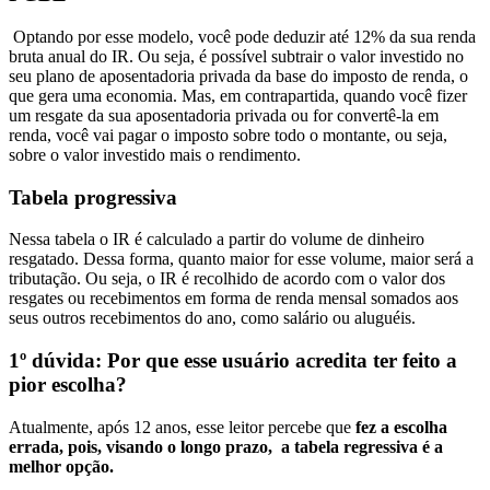
Optando por esse modelo, você pode
deduzir até 12% da sua renda
bruta anual do IR.
Ou seja, é possível
subtrair o valor investido no
seu plano de aposentadoria privada da base do imposto de renda,
o
que gera uma economia. Mas, em contrapartida,
quando você fizer
um resgate da sua aposentadoria privada ou for convertê-la em
renda, você vai pagar o imposto sobre todo o montante, ou seja,
sobre o valor investido mais o rendimento.
Tabela progressiva
Nessa tabela o
IR é calculado a partir do volume de dinheiro
resgatado.
Dessa forma,
quanto maior for esse volume, maior será a
tributação.
Ou seja,
o IR é recolhido de acordo com o valor dos
resgates ou recebimentos em forma de renda mensal somados aos
seus outros recebimentos do ano, como salário ou aluguéis.
1º dúvida: Por que esse usuário acredita ter feito a
pior escolha?
Atualmente, após 12 anos, esse leitor percebe que
fez a escolha
errada, pois, visando o longo prazo, a tabela regressiva é a
melhor opção.