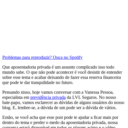
Problemas para reproduzir? Ouça no Spotify
Que
aposentadoria privada é um assunto complicado isso todo
mundo sabe.
O que não pode acontecer é você
desistir de entender
sobre esse tema e acabar deixando de fazer essa reserva financeira
que pode te dar tranquilidade no futuro.
Pensando nisso, hoje vamos conversar com a Vanessa Pessoa,
especialista em
previdência privada
da LVL Seguros.
No nosso
bate-papo,
vamos esclarecer as dúvidas de alguns usuários do nosso
blog.
E, lembre-se, a dúvida de um pode ser a dúvida de vários.
Então, se você acha que esse post pode te ajudar
a ficar mais por
dentro do tema e perder o medo da aposentadoria privada,
nossa
conversa estará disponível em todos os players acima e o vídeo