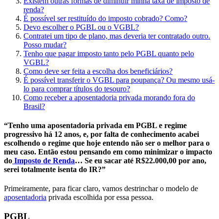
Existem outras formas de diminuir minha taxa de imposto de
renda?
É possível ser restituído do imposto cobrado? Como?
Devo escolher o PGBL ou o VGBL?
Contratei um tipo de plano, mas deveria ter contratado outro.
Posso mudar?
Tenho que pagar imposto tanto pelo PGBL quanto pelo
VGBL?
Como deve ser feita a escolha dos beneficiários?
É possível transferir o VGBL para poupança? Ou mesmo usá-
lo para comprar títulos do tesouro?
Como receber a aposentadoria privada morando fora do
Brasil?
“Tenho uma aposentadoria privada em PGBL e regime
progressivo há 12 anos, e, por falta de conhecimento acabei
escolhendo o regime que hoje entendo não ser o melhor para o
meu caso. Então estou pensando em como minimizar o impacto
do
Imposto de Renda
… Se eu sacar até R$22.000,00 por ano,
serei totalmente isenta do IR?”
Primeiramente, para ficar claro,
vamos destrinchar o modelo de
aposentadoria
privada escolhida por essa pessoa.
PGBL