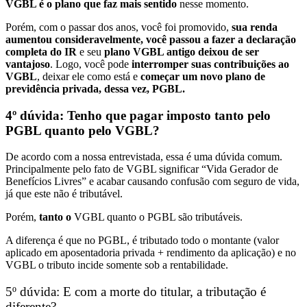
VGBL é o plano que faz mais sentido
nesse momento.
Porém, com o passar dos anos, você foi promovido,
sua renda
aumentou consideravelmente, você passou a fazer a declaração
completa do IR
e seu
plano VGBL antigo deixou de ser
vantajoso
. Logo, você pode
interromper suas contribuições ao
VGBL
, deixar ele como está e
começar um novo plano de
previdência privada, dessa vez, PGBL.
4º dúvida: Tenho que pagar imposto tanto pelo
PGBL quanto pelo VGBL?
De acordo com a nossa entrevistada, essa é uma dúvida comum.
Principalmente pelo fato de VGBL significar “Vida Gerador de
Benefícios Livres” e acabar causando confusão com seguro de vida,
já que este não é tributável.
Porém,
tanto o
VGBL quanto o PGBL são tributáveis.
A diferença é que no PGBL, é tributado todo o montante
(valor
aplicado em aposentadoria privada + rendimento da aplicação)
e no
VGBL o tributo incide somente sob a rentabilidade.
5º dúvida: E com a morte do titular, a tributação é
diferente?