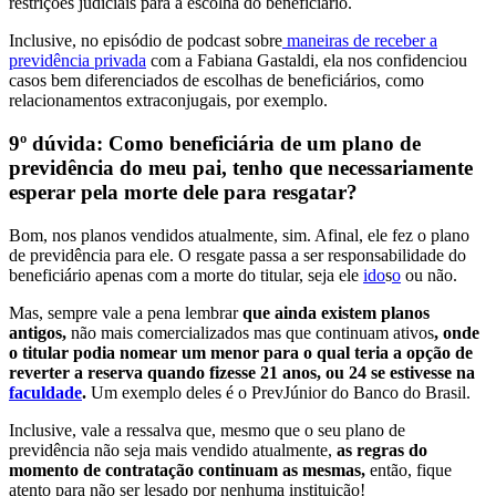
restrições judiciais para a escolha do beneficiário.
Inclusive, no episódio de podcast sobre
maneiras de receber a
previdência privada
com a Fabiana Gastaldi, ela nos confidenciou
casos bem diferenciados de escolhas de beneficiários, como
relacionamentos extraconjugais, por exemplo.
9º dúvida: Como beneficiária de um plano de
previdência do meu pai, tenho que necessariamente
esperar pela morte dele para resgatar?
Bom, nos planos vendidos atualmente, sim. Afinal, ele fez o plano
de previdência para ele. O resgate passa a ser responsabilidade do
beneficiário apenas com a morte do titular, seja ele
ido
s
o
ou não.
Mas, sempre vale a pena lembrar
que ainda existem planos
antigos,
não mais comercializados mas que continuam ativos
, onde
o titular podia nomear um menor para o qual teria a opção de
reverter a reserva quando fizesse 21 anos, ou 24 se estivesse na
faculdade
.
Um exemplo deles é o PrevJúnior do Banco do Brasil.
Inclusive, vale a ressalva que, mesmo que o seu plano de
previdência não seja mais vendido atualmente,
as regras do
momento de contratação continuam as mesmas,
então, fique
atento para não ser lesado por nenhuma instituição!