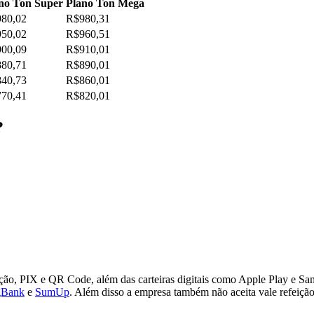
no Ton Super
Plano Ton Mega
80,02
R$980,31
50,02
R$960,51
00,09
R$910,01
80,71
R$890,01
40,73
R$860,01
70,41
R$820,01
a?
ão, PIX e QR Code, além das carteiras digitais como Apple Play e Sa
gBank
e
SumUp
. Além disso a empresa também não aceita vale refeiç