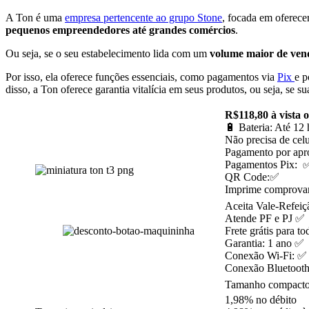
A Ton é uma
empresa pertencente ao grupo Stone
, focada em oferece
pequenos empreendedores até grandes comércios
.
Ou seja, se o seu estabelecimento lida com um
volume maior de ven
Por isso, ela oferece funções essenciais, como pagamentos via
Pix
e p
disso, a Ton oferece garantia vitalícia em seus produtos, ou seja, se 
R$118,80 à vista 
🔋 Bateria: Até 12
Não precisa de celu
Pagamento por ap
Pagamentos Pix: 
QR Code:✅
Imprime comprova
Aceita Vale-Refeiç
Atende PF e PJ ✅
Frete grátis para t
Garantia: 1 ano ✅
Conexão Wi-Fi: ✅
Conexão Bluetoot
Tamanho compact
1,98% no débito