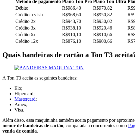
Método de pagamento
Plano Ton Pro
Plano Ton Ultra
Pla
Débito
R$986,40
R$970,82
R$9
Crédito à vista
R$968,60
R$950,82
R$9
Crédito 2x
R$943,70
R$930,02
R$9
Crédito 3x
R$938,10
R$920,46
R$8
Crédito 6x
R$910,10
R$910,66
R$8
Crédito 12x
R$876,10
R$900,66
R$7
Quais bandeiras de cartão a Ton T3 aceit
A Ton T3 aceita as seguintes bandeiras:
Elo;
Hipercard;
Mastercard
;
Amex;
Visa.
Além disso, essa maquininha também aceita pagamento por aproximaç
menor de bandeiras de cartão
, comparada a concorrentes como
Pa
venda de comida
.