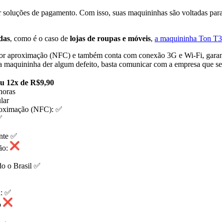
r soluções de pagamento. Com isso, suas maquininhas são voltadas par
das
, como é o caso de
lojas de roupas e móveis
,
a maquininha Ton T3
or aproximação (NFC) e também conta com conexão 3G e Wi-Fi, garant
sua maquininha der algum defeito, basta comunicar com a empresa que ser
ou 12x de R$9,90
 horas
lar
roximação (NFC): ✅
✅
nte ✅
ão:
odo o Brasil ✅
h: ✅
o