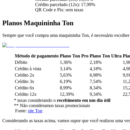
Crédito parcelado (12x): 17,99%
QR Code e Pix: sem taxas
Planos Maquininha Ton
Sempre que você compra uma maquininha Ton, é necessário escolher o 
Método de pagamento
Plano Ton Pro
Plano Ton Ultra
Pla
Débito
1,36%
2,18%
1,9
Crédito à vista
3,14%
4,18%
4,9
Crédito 2x
5,63%
6,98%
9,9
Crédito 3x
6,19%
7,54%
11,
Crédito 6x
8,99%
8,34%
15,
Crédito 12x
12,39%
9,34%
22,
* taxas considerando o
recebimento em um dia útil
** Não consideramos taxas promocionais
Fonte:
site Ton
Considerando as taxas acima, vamos supor que você realizou uma ven