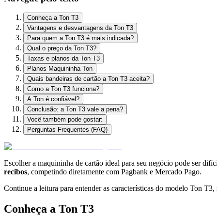
Conheça a Ton T3
Vantagens e desvantagens da Ton T3
Para quem a Ton T3 é mais indicada?
Qual o preço da Ton T3?
Taxas e planos da Ton T3
Planos Maquininha Ton
Quais bandeiras de cartão a Ton T3 aceita?
Como a Ton T3 funciona?
A Ton é confiável?
Conclusão: a Ton T3 vale a pena?
Você também pode gostar:
Perguntas Frequentes (FAQ)
Escolher a maquininha de cartão ideal para seu negócio pode ser difíc
recibos
, competindo diretamente com Pagbank e Mercado Pago.
Continue a leitura para entender as características do modelo Ton T3,
Conheça a Ton T3