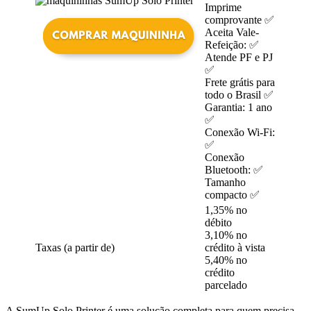
Imprime
comprovante ✅
Aceita Vale-
Refeição: ✅
Atende PF e PJ
✅
Frete grátis para
todo o Brasil ✅
Garantia: 1 ano
✅
Conexão Wi-Fi:
✅
Conexão
Bluetooth: ✅
Tamanho
compacto ✅
1,35% no
débito
3,10% no
Taxas (a partir de)
crédito à vista
5,40% no
crédito
parcelado
A SumUp Solo Printer é uma solução completa para quem precisa