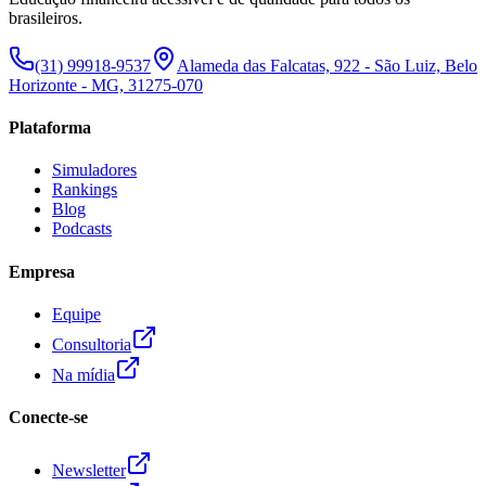
brasileiros.
(31) 99918-9537
Alameda das Falcatas, 922 - São Luiz, Belo
Horizonte - MG, 31275-070
Plataforma
Simuladores
Rankings
Blog
Podcasts
Empresa
Equipe
Consultoria
Na mídia
Conecte-se
Newsletter