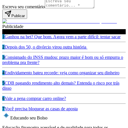
Escreva seu comentário
Publicar
Publicidade
Leia também
1
Ganhou na bet? Que bom. Agora vem a parte difícil: tentar sacar
2
Depois dos 50, o divórcio virou outra história
3
Consignado do INSS mudou: prazo maior é bom ou só empurra o
problema pra frente?
4
Endividamento bateu recorde: veja como organizar seu dinheiro
5
CDB pagando rendimento alto demais? Entenda o risco por trás
disso
6
Vale a pena comprar carro online?
7
Você precisa bloquear as casas de aposta
Educando seu Bolso
Educação financeira acessível e de qualidade para todos os