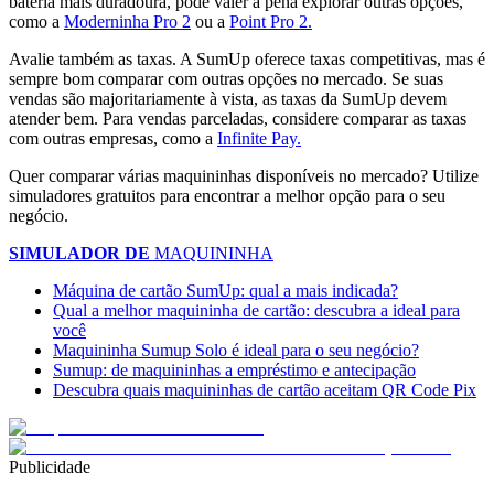
bateria mais duradoura, pode valer a pena explorar outras opções,
como a
Moderninha Pro 2
ou a
Point Pro 2.
Avalie também as taxas. A SumUp oferece taxas competitivas, mas é
sempre bom comparar com outras opções no mercado. Se suas
vendas são majoritariamente à vista, as taxas da SumUp devem
atender bem. Para vendas parceladas, considere comparar as taxas
com outras empresas, como a
Infinite Pay.
Quer comparar várias maquininhas disponíveis no mercado? Utilize
simuladores gratuitos para encontrar a melhor opção para o seu
negócio.
SIMULADOR DE
MAQUININHA
Máquina de cartão SumUp: qual a mais indicada?
Qual a melhor maquininha de cartão: descubra a ideal para
você
Maquininha Sumup Solo é ideal para o seu negócio?
Sumup: de maquininhas a empréstimo e antecipação
Descubra quais maquininhas de cartão aceitam QR Code Pix
Publicidade