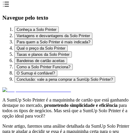
Navegue pelo texto
Conheça a Solo Printer
Vantagens e desvantagens da Solo Printer
Para quem a Solo Printer é mais indicada?
Qual o preço da Solo Printer
Taxas e planos da Solo Printer
Bandeiras de cartão aceitas
Como a Solo Printer Funciona?
O Sumup é confiável?
Conclusão: vale a pena comprar a SumUp Solo Printer?
A SumUp Solo Printer é a maquininha de cartão que está ganhando
destaque no mercado,
prometendo simplicidade e eficiência
para
todos os tipos de negócios. Mas será que a SumUp Solo Printer é a
opção ideal para você?
Neste artigo, faremos uma análise detalhada da SumUp Solo Printer
para te ajudar a decidir se essa é a maquininha certa para o seu