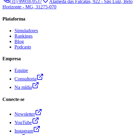
(31) 99918-9537
Alameda das Falcatas, 922 - São Luiz, Belo
Horizonte - MG, 31275-070
Plataforma
Simuladores
Rankings
Blog
Podcasts
Empresa
Equipe
Consultoria
Na mídia
Conecte-se
Newsletter
YouTube
Instagram