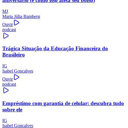
aniversário (e como isso afeta seu bolso)
MJ
Maria Júlia Bamberg
Ouvir
podcast
Trágica Situação da Educação Financeira do
Brasileiro
IG
Isabel Gonçalves
Ouvir
podcast
Empréstimo com garantia de celular: descubra tudo
sobre ele
IG
Isabel Gonçalves