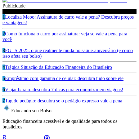
Publicidade
Ouça também
1
Localiza Meoo: Assinatura de carro vale a pena? Descubra preços
e vantagens!
2
Como funciona o carro por assinatura: veja se vale a pena para
você
3
FGTS 2025: o que realmente muda no saque-aniversário (e como
isso afeta seu bolso)
4
Trágica Situação da Educação Financeira do Brasileiro
5
Empréstimo com garantia de celular: descubra tudo sobre ele
6
Viajar barato: descubra 7 dicas para economizar em viagens!
7
Tag de pedágio: descubra se o pedágio expresso vale a pena
Educando seu Bolso
Educação financeira acessível e de qualidade para todos os
brasileiros.