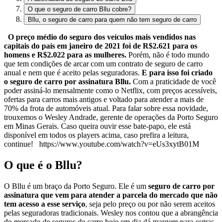
O que o seguro de carro Bllu cobre?
Bllu, o seguro de carro para quem não tem seguro de carro
O preço médio do seguro dos veículos mais vendidos nas
capitais do país em janeiro de 2021 foi de R$2.621 para os
homens e R$2.022 para as mulheres.
Porém, não é todo mundo
que tem condições de arcar com um contrato de seguro de carro
anual e nem que é aceito pelas seguradoras.
E para isso foi criado
o seguro de carro por assinatura Bllu.
Com a praticidade de você
poder assiná-lo mensalmente como o Netflix, com preços acessíveis,
ofertas para carros mais antigos e voltado para atender a mais de
70% da frota de automóveis atual. Para falar sobre essa novidade,
trouxemos o Wesley Andrade, gerente de operações da Porto Seguro
em Minas Gerais. Caso queira ouvir esse bate-papo, ele está
disponível em todos os players acima, caso prefira a leitura,
continue! https://www.youtube.com/watch?v=eUs3xytB01M
O que é o Bllu?
O Bllu é um braço da Porto Seguro. Ele é um
seguro de carro por
assinatura que vem para atender a parcela do mercado que não
tem acesso a esse serviço
, seja pelo preço ou por não serem aceitos
pelas seguradoras tradicionais. Wesley nos contou que a abrangência
do mercado de seguros de carro hoje em dia dá margem para outras