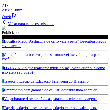
AD
Alexia Diniz
Ouvir
Voltar para todos os episodios
Publicidade
Ouça também
1
Localiza Meoo: Assinatura de carro vale a pena? Descubra preços
e vantagens!
2
Como funciona o carro por assinatura: veja se vale a pena para
você
3
FGTS 2025: o que realmente muda no saque-aniversário (e como
isso afeta seu bolso)
4
Trágica Situação da Educação Financeira do Brasileiro
5
Empréstimo com garantia de celular: descubra tudo sobre ele
6
Viajar barato: descubra 7 dicas para economizar em viagens!
7
Tag de pedágio: descubra se o pedágio expresso vale a pena