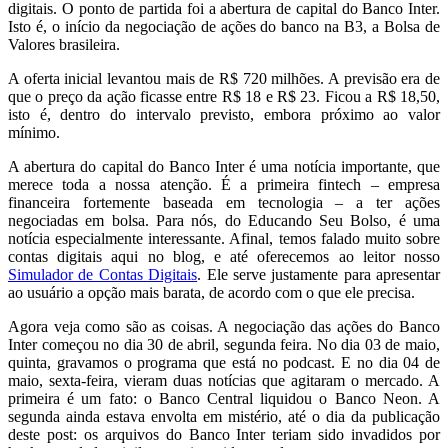
digitais. O ponto de partida foi a abertura de capital do Banco Inter.
Isto é, o início da negociação de ações do banco na B3, a Bolsa de
Valores brasileira.
A oferta inicial levantou mais de R$ 720 milhões. A previsão era de
que o preço da ação ficasse entre R$ 18 e R$ 23. Ficou a R$ 18,50,
isto é, dentro do intervalo previsto, embora próximo ao valor
mínimo.
A abertura do capital do Banco Inter é uma notícia importante, que
merece toda a nossa atenção. É a primeira fintech – empresa
financeira fortemente baseada em tecnologia – a ter ações
negociadas em bolsa. Para nós, do Educando Seu Bolso, é uma
notícia especialmente interessante. Afinal, temos falado muito sobre
contas digitais aqui no blog, e até oferecemos ao leitor nosso
Simulador de Contas Digitais
. Ele serve justamente para apresentar
ao usuário a opção mais barata, de acordo com o que ele precisa.
Agora veja como são as coisas. A negociação das ações do Banco
Inter começou no dia 30 de abril, segunda feira. No dia 03 de maio,
quinta, gravamos o programa que está no podcast. E no dia 04 de
maio, sexta-feira, vieram duas notícias que agitaram o mercado. A
primeira é um fato: o Banco Central liquidou o Banco Neon. A
segunda ainda estava envolta em mistério, até o dia da publicação
deste post: os arquivos do Banco Inter teriam sido invadidos por