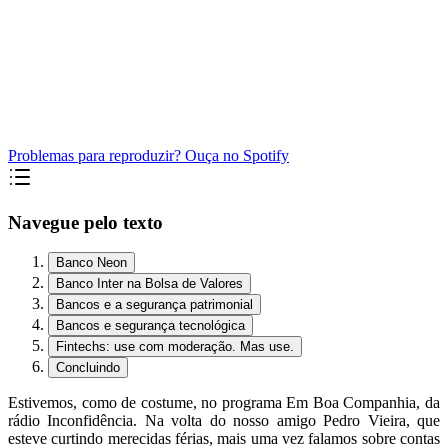
Problemas para reproduzir? Ouça no Spotify
Navegue pelo texto
Banco Neon
Banco Inter na Bolsa de Valores
Bancos e a segurança patrimonial
Bancos e segurança tecnológica
Fintechs: use com moderação. Mas use.
Concluindo
Estivemos, como de costume, no programa Em Boa Companhia, da
rádio Inconfidência. Na volta do nosso amigo Pedro Vieira, que
esteve curtindo merecidas férias, mais uma vez falamos sobre contas