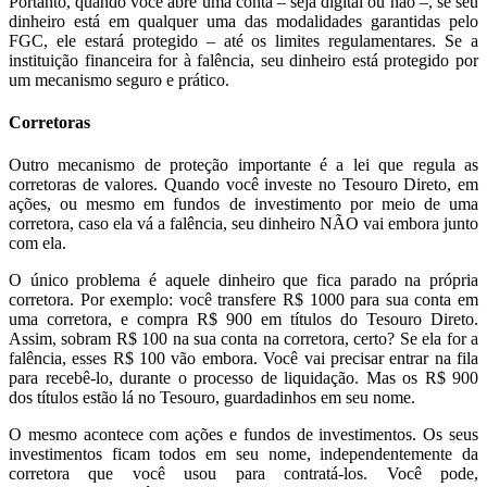
Portanto, quando você abre uma conta – seja digital ou não –, se seu
dinheiro está em qualquer uma das modalidades garantidas pelo
FGC, ele estará protegido – até os limites regulamentares. Se a
instituição financeira for à falência, seu dinheiro está protegido por
um mecanismo seguro e prático.
Corretoras
Outro mecanismo de proteção importante é a lei que regula as
corretoras de valores. Quando você investe no Tesouro Direto, em
ações, ou mesmo em fundos de investimento por meio de uma
corretora, caso ela vá a falência, seu dinheiro NÃO vai embora junto
com ela.
O único problema é aquele dinheiro que fica parado na própria
corretora. Por exemplo: você transfere R$ 1000 para sua conta em
uma corretora, e compra R$ 900 em títulos do Tesouro Direto.
Assim, sobram R$ 100 na sua conta na corretora, certo? Se ela for a
falência, esses R$ 100 vão embora. Você vai precisar entrar na fila
para recebê-lo, durante o processo de liquidação. Mas os R$ 900
dos títulos estão lá no Tesouro, guardadinhos em seu nome.
O mesmo acontece com ações e fundos de investimentos. Os seus
investimentos ficam todos em seu nome, independentemente da
corretora que você usou para contratá-los. Você pode,