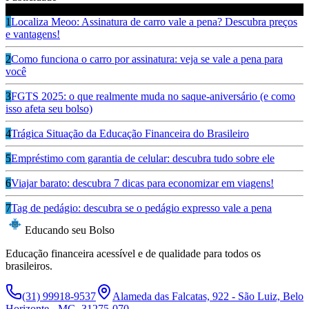
Ouça também
1
Localiza Meoo: Assinatura de carro vale a pena? Descubra preços
e vantagens!
2
Como funciona o carro por assinatura: veja se vale a pena para
você
3
FGTS 2025: o que realmente muda no saque-aniversário (e como
isso afeta seu bolso)
4
Trágica Situação da Educação Financeira do Brasileiro
5
Empréstimo com garantia de celular: descubra tudo sobre ele
6
Viajar barato: descubra 7 dicas para economizar em viagens!
7
Tag de pedágio: descubra se o pedágio expresso vale a pena
Educando seu Bolso
Educação financeira acessível e de qualidade para todos os
brasileiros.
(31) 99918-9537
Alameda das Falcatas, 922 - São Luiz, Belo
Horizonte - MG, 31275-070