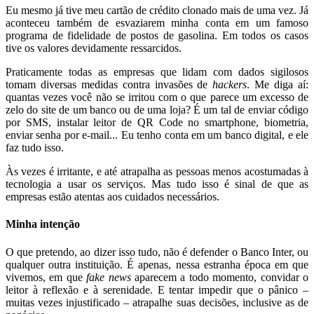
Eu mesmo já tive meu cartão de crédito clonado mais de uma vez. Já
aconteceu também de esvaziarem minha conta em um famoso
programa de fidelidade de postos de gasolina. Em todos os casos
tive os valores devidamente ressarcidos.
Praticamente todas as empresas que lidam com dados sigilosos
tomam diversas medidas contra invasões de
hackers
. Me diga aí:
quantas vezes você não se irritou com o que parece um excesso de
zelo do site de um banco ou de uma loja? É um tal de enviar código
por SMS, instalar leitor de QR Code no smartphone, biometria,
enviar senha por e-mail... Eu tenho conta em um banco digital, e ele
faz tudo isso.
Às vezes é irritante, e até atrapalha as pessoas menos acostumadas à
tecnologia a usar os serviços. Mas tudo isso é sinal de que as
empresas estão atentas aos cuidados necessários.
Minha intenção
O que pretendo, ao dizer isso tudo, não é defender o Banco Inter, ou
qualquer outra instituição. É apenas, nessa estranha época em que
vivemos, em que
fake news
aparecem a todo momento, convidar o
leitor à reflexão e à serenidade. E tentar impedir que o pânico –
muitas vezes injustificado – atrapalhe suas decisões, inclusive as de