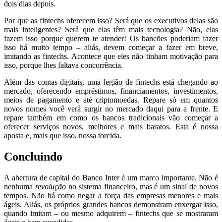
dois dias depois.
Por que as fintechs oferecem isso? Será que os executivos delas são
mais inteligentes? Será que elas têm mais tecnologia? Não, elas
fazem isso porque querem te atender! Os bancões poderiam fazer
isso há muito tempo – aliás, devem começar a fazer em breve,
imitando as fintechs. Acontece que eles não tinham motivação para
isso, porque lhes faltava concorrência.
Além das contas digitais, uma legião de fintechs está chegando ao
mercado, oferecendo empréstimos, financiamentos, investimentos,
meios de pagamento e até criptomoedas. Repare só em quantos
novos nomes você verá surgir no mercado daqui para a frente. E
repare também em como os bancos tradicionais vão começar a
oferecer serviços novos, melhores e mais baratos. Esta é nossa
aposta e, mais que isso, nossa torcida.
Concluindo
A abertura de capital do Banco Inter é um marco importante. Não é
nenhuma
revolução
no sistema financeiro, mas é um sinal de novos
tempos. Não há como negar a força das empresas menores e mais
ágeis. Aliás, os próprios grandes bancos demonstram enxergar isso,
quando imitam – ou mesmo adquirem – fintechs que se mostraram