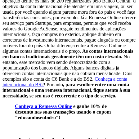
operação dentre os mais de 200 regularizados pelo Banco Central. O
objetivo da conta internacional é te atender em uma viagem, ou ser
usada por você quando algum parente mora fora do país e você faça
transferências constantes, por exemplo. Já a Remessa Online oferece
seu serviço para Startups, para empresas, permite que você receba
valores do Google AdSense, resgate rendimentos de aplicações
internacionais, faça compras no exterior, aplique dinheiro em
corretoras de investimento internacionais, pague aluguéis ou compre
imóveis fora do país. Outra diferença entre a Remessa Online e
algumas contas internacionais é o preço.
As contas internacionais
em bancos tradicionais geralmente têm um custo elevado.
No
entanto, esse mercado vem sendo democratizado com a
popularização dos bancos digitais. Alguns bancos digitais já
oferecem contas internacionais que não cobram mensalidade. Dois
exemplos são a conta do C6 Bank e a do BS2.
Conheça a conta
internacional do BS2
! Portanto
, para escolher entre uma conta
internacional e uma remessa internacional, fique atento à sua
necessidade, se seu uso é recorrente e o tipo de serviço.
Conheça a Remessa Online
e ganhe 10% de
desconto nas suas transações usando o cupom
"educandoseubolso"!