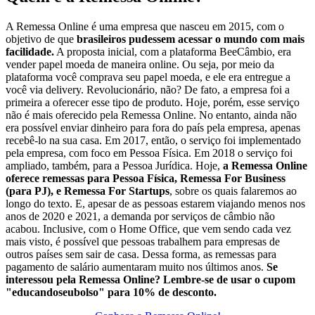
A Remessa Online é uma empresa que nasceu em 2015, com o
objetivo de que
brasileiros pudessem acessar o mundo com mais
facilidade.
A proposta inicial, com a plataforma BeeCâmbio, era
vender papel moeda de maneira online. Ou seja, por meio da
plataforma você comprava seu papel moeda, e ele era entregue a
você via delivery. Revolucionário, não? De fato, a empresa foi a
primeira a oferecer esse tipo de produto. Hoje, porém, esse serviço
não é mais oferecido pela Remessa Online. No entanto, ainda não
era possível enviar dinheiro para fora do país pela empresa, apenas
recebê-lo na sua casa. Em 2017, então, o serviço foi implementado
pela empresa, com foco em Pessoa Física. Em 2018 o serviço foi
ampliado, também, para a Pessoa Jurídica. Hoje,
a Remessa Online
oferece remessas para Pessoa Física, Remessa For Business
(para PJ), e Remessa For Startups
, sobre os quais falaremos ao
longo do texto. E, apesar de as pessoas estarem viajando menos nos
anos de 2020 e 2021, a demanda por serviços de câmbio não
acabou. Inclusive, com o Home Office, que vem sendo cada vez
mais visto, é possível que pessoas trabalhem para empresas de
outros países sem sair de casa. Dessa forma, as remessas para
pagamento de salário aumentaram muito nos últimos anos.
Se
interessou pela Remessa Online? Lembre-se de usar o cupom
"educandoseubolso" para 10% de desconto.