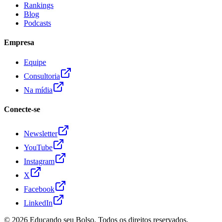
Rankings
Blog
Podcasts
Empresa
Equipe
Consultoria
Na mídia
Conecte-se
Newsletter
YouTube
Instagram
X
Facebook
LinkedIn
© 2026
Educando seu Bolso
. Todos os direitos reservados.