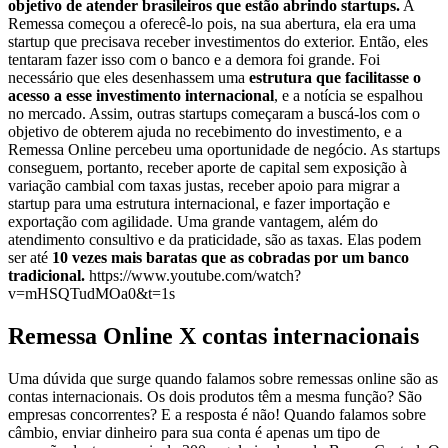
objetivo de atender brasileiros que estão abrindo startups.
A
Remessa começou a oferecê-lo pois, na sua abertura, ela era uma
startup que precisava receber investimentos do exterior. Então, eles
tentaram fazer isso com o banco e a demora foi grande. Foi
necessário que eles desenhassem uma
estrutura que facilitasse o
acesso a esse investimento internacional
, e a notícia se espalhou
no mercado. Assim, outras startups começaram a buscá-los com o
objetivo de obterem ajuda no recebimento do investimento, e a
Remessa Online percebeu uma oportunidade de negócio. As startups
conseguem, portanto, receber aporte de capital sem exposição à
variação cambial com taxas justas, receber apoio para migrar a
startup para uma estrutura internacional, e fazer importação e
exportação com agilidade. Uma grande vantagem, além do
atendimento consultivo e da praticidade, são as taxas. Elas podem
ser até
10 vezes mais baratas que as cobradas por um banco
tradicional.
https://www.youtube.com/watch?
v=mHSQTudMOa0&t=1s
Remessa Online X contas internacionais
Uma dúvida que surge quando falamos sobre remessas online são as
contas internacionais. Os dois produtos têm a mesma função? São
empresas concorrentes? E a resposta é não! Quando falamos sobre
câmbio, enviar dinheiro para sua conta é apenas um tipo de