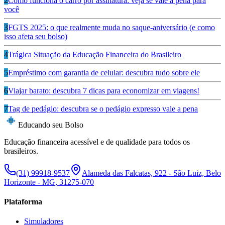
2
Como funciona o carro por assinatura: veja se vale a pena para
você
3
FGTS 2025: o que realmente muda no saque-aniversário (e como
isso afeta seu bolso)
4
Trágica Situação da Educação Financeira do Brasileiro
5
Empréstimo com garantia de celular: descubra tudo sobre ele
6
Viajar barato: descubra 7 dicas para economizar em viagens!
7
Tag de pedágio: descubra se o pedágio expresso vale a pena
Educando seu Bolso
Educação financeira acessível e de qualidade para todos os
brasileiros.
(31) 99918-9537
Alameda das Falcatas, 922 - São Luiz, Belo
Horizonte - MG, 31275-070
Plataforma
Simuladores