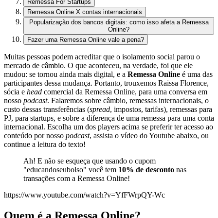
Remessa For Startups
Remessa Online X contas internacionais
Popularização dos bancos digitais: como isso afeta a Remessa
Online?
Fazer uma Remessa Online vale a pena?
Muitas pessoas podem acreditar que o isolamento social parou o
mercado de câmbio. O que aconteceu, na verdade, foi que ele
mudou: se tornou ainda mais digital, e a
Remessa Online
é uma das
participantes dessa mudança. Portanto, trouxemos Raissa Florence,
sócia e
head
comercial da Remessa Online, para uma conversa em
nosso
podcast
. Falaremos sobre câmbio, remessas internacionais, o
custo dessas transferências (
spread
, impostos, tarifas), remessas para
PJ, para startups, e sobre a diferença de uma remessa para uma conta
internacional. Escolha um dos players acima se preferir ter acesso ao
conteúdo por nosso
podcast
, assista o vídeo do Youtube abaixo, ou
continue a leitura do texto!
Ah! E não se esqueça que usando o cupom
"educandoseubolso" você tem
10% de desconto
nas
transações com a Remessa Online!
https://www.youtube.com/watch?v=YfFWrpQY-Wc
Quem é a Remessa Online?