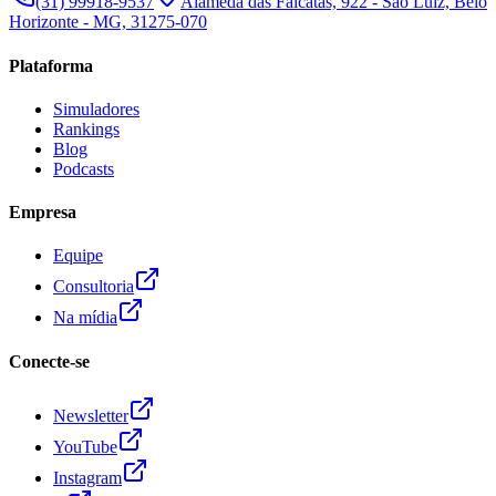
(31) 99918-9537
Alameda das Falcatas, 922 - São Luiz, Belo
Horizonte - MG, 31275-070
Plataforma
Simuladores
Rankings
Blog
Podcasts
Empresa
Equipe
Consultoria
Na mídia
Conecte-se
Newsletter
YouTube
Instagram