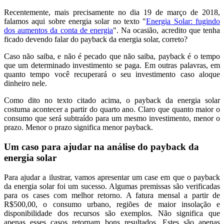
Recentemente, mais precisamente no dia 19 de março de 2018,
falamos aqui sobre energia solar no texto "
Energia Solar: fugindo
dos aumentos da conta de energia
". Na ocasião, acredito que tenha
ficado devendo falar do payback da energia solar, correto?
Caso não saiba, e não é pecado que não saiba, payback é o tempo
que um determinado investimento se paga. Em outras palavras, em
quanto tempo você recuperará o seu investimento caso aloque
dinheiro nele.
Como dito no texto citado acima, o payback da energia solar
costuma acontecer a partir do quarto ano. Claro que quanto maior o
consumo que será subtraído para um mesmo investimento, menor o
prazo. Menor o prazo significa menor payback.
Um caso para ajudar na análise do payback da
energia solar
Para ajudar a ilustrar, vamos apresentar um case em que o payback
da energia solar foi um sucesso. Algumas premissas são verificadas
para os cases com melhor retorno. A fatura mensal a partir de
R$500,00, o consumo urbano, regiões de maior insolação e
disponibilidade dos recursos são exemplos. Não significa que
apenas esses casos retornam bons resultados. Estes são apenas