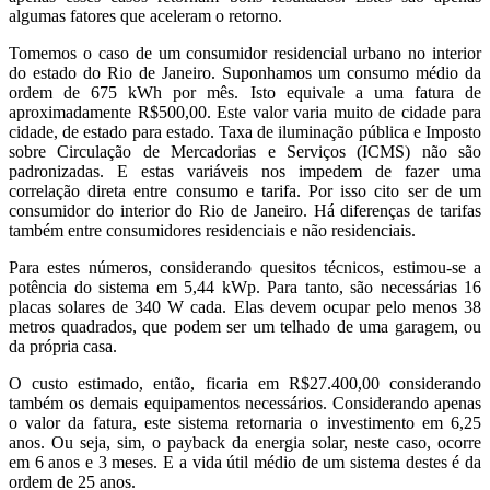
algumas fatores que aceleram o retorno.
Tomemos o caso de um consumidor residencial urbano no interior
do estado do Rio de Janeiro. Suponhamos um consumo médio da
ordem de 675 kWh por mês. Isto equivale a uma fatura de
aproximadamente R$500,00. Este valor varia muito de cidade para
cidade, de estado para estado. Taxa de iluminação pública e Imposto
sobre Circulação de Mercadorias e Serviços (ICMS) não são
padronizadas. E estas variáveis nos impedem de fazer uma
correlação direta entre consumo e tarifa. Por isso cito ser de um
consumidor do interior do Rio de Janeiro. Há diferenças de tarifas
também entre consumidores residenciais e não residenciais.
Para estes números, considerando quesitos técnicos, estimou-se a
potência do sistema em 5,44 kWp. Para tanto, são necessárias 16
placas solares de 340 W cada. Elas devem ocupar pelo menos 38
metros quadrados, que podem ser um telhado de uma garagem, ou
da própria casa.
O custo estimado, então, ficaria em R$27.400,00 considerando
também os demais equipamentos necessários. Considerando apenas
o valor da fatura, este sistema retornaria o investimento em 6,25
anos. Ou seja, sim, o payback da energia solar, neste caso, ocorre
em 6 anos e 3 meses. E a vida útil médio de um sistema destes é da
ordem de 25 anos.