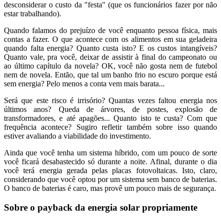
desconsiderar o custo da "festa" (que os funcionários fazer por não
estar trabalhando).
Quando falamos do prejuízo de você enquanto pessoa física, mais
contas a fazer. O que acontece com os alimentos em sua geladeira
quando falta energia? Quanto custa isto? E os custos intangíveis?
Quanto vale, pra você, deixar de assistir à final do campeonato ou
ao último capítulo da novela? OK, você não gosta nem de futebol
nem de novela. Então, que tal um banho frio no escuro porque está
sem energia? Pelo menos a conta vem mais barata...
Será que este risco é irrisório? Quantas vezes faltou energia nos
últimos anos? Queda de árvores, de postes, explosão de
transformadores, e até apagões... Quanto isto te custa? Com que
frequência acontece? Sugiro refletir também sobre isso quando
estiver avaliando a viabilidade do investimento.
Ainda que você tenha um sistema híbrido, com um pouco de sorte
você ficará desabastecido só durante a noite. Afinal, durante o dia
você terá energia gerada pelas placas fotovoltaicas. Isto, claro,
considerando que você optou por um sistema sem banco de baterias.
O banco de baterias é caro, mas provê um pouco mais de segurança.
Sobre o payback da energia solar propriamente