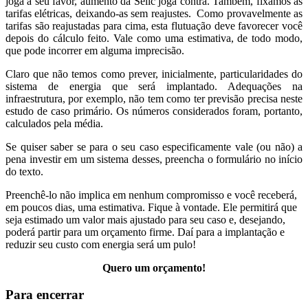
joga a seu favor, aumento da Selic joga contra. Também, fixamos as
tarifas elétricas, deixando-as sem reajustes. Como provavelmente as
tarifas são reajustadas para cima, esta flutuação deve favorecer você
depois do cálculo feito. Vale como uma estimativa, de todo modo,
que pode incorrer em alguma imprecisão.
Claro que não temos como prever, inicialmente, particularidades do
sistema de energia que será implantado. Adequações na
infraestrutura, por exemplo, não tem como ter previsão precisa neste
estudo de caso primário. Os números considerados foram, portanto,
calculados pela média.
Se quiser saber se para o seu caso especificamente vale (ou não) a
pena investir em um sistema desses, preencha o formulário no início
do texto.
Preenchê-lo não implica em nenhum compromisso e você receberá,
em poucos dias, uma estimativa. Fique à vontade. Ele permitirá que
seja estimado um valor mais ajustado para seu caso e, desejando,
poderá partir para um orçamento firme. Daí para a implantação e
reduzir seu custo com energia será um pulo!
Quero um orçamento!
Para encerrar