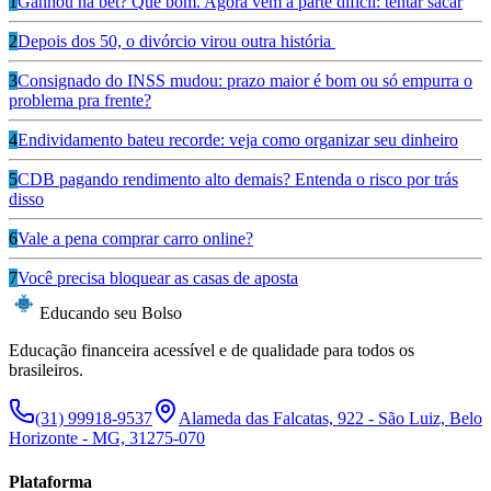
1
Ganhou na bet? Que bom. Agora vem a parte difícil: tentar sacar
2
Depois dos 50, o divórcio virou outra história
3
Consignado do INSS mudou: prazo maior é bom ou só empurra o
problema pra frente?
4
Endividamento bateu recorde: veja como organizar seu dinheiro
5
CDB pagando rendimento alto demais? Entenda o risco por trás
disso
6
Vale a pena comprar carro online?
7
Você precisa bloquear as casas de aposta
Educando seu Bolso
Educação financeira acessível e de qualidade para todos os
brasileiros.
(31) 99918-9537
Alameda das Falcatas, 922 - São Luiz, Belo
Horizonte - MG, 31275-070
Plataforma