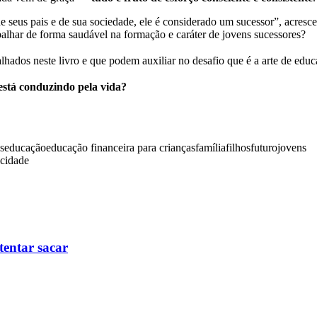
de seus pais e de sua sociedade, ele é considerado um sucessor”, acresc
balhar de forma saudável na formação e caráter de jovens sucessores?
ados neste livro e que podem auxiliar no desafio que é a arte de educar
está conduzindo pela vida?
s
educação
educação financeira para crianças
família
filhos
futuro
jovens
icidade
tentar sacar