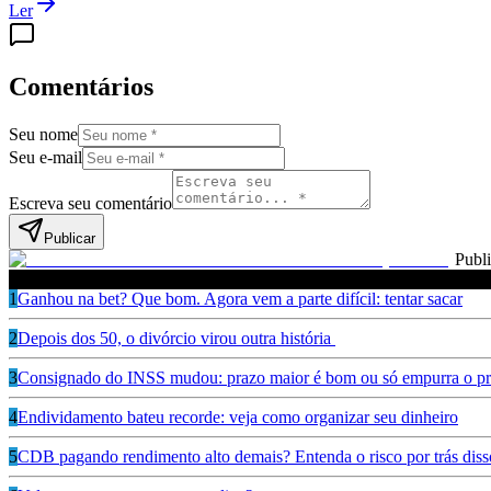
Ler
Comentários
Seu nome
Seu e-mail
Escreva seu comentário
Publicar
Publ
Leia também
1
Ganhou na bet? Que bom. Agora vem a parte difícil: tentar sacar
2
Depois dos 50, o divórcio virou outra história
3
Consignado do INSS mudou: prazo maior é bom ou só empurra o pr
4
Endividamento bateu recorde: veja como organizar seu dinheiro
5
CDB pagando rendimento alto demais? Entenda o risco por trás diss