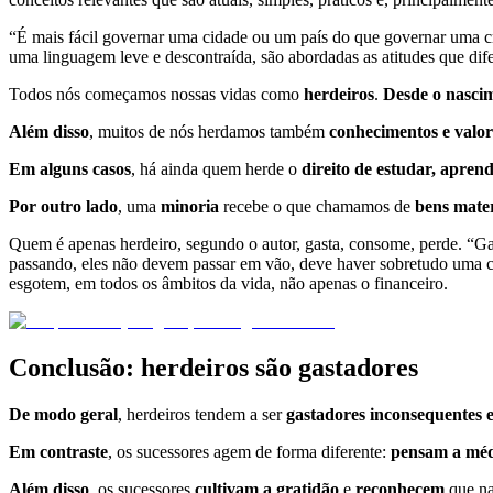
“É mais fácil governar uma cidade ou um país do que governar uma cr
uma linguagem leve e descontraída, são abordadas as atitudes que di
Todos nós começamos nossas vidas como
herdeiros
.
Desde o nasci
Além disso
, muitos de nós herdamos também
conhecimentos e valor
Em alguns casos
, há ainda quem herde o
direito de estudar, apren
Por outro lado
, uma
minoria
recebe o que chamamos de
bens mater
Quem é apenas herdeiro, segundo o autor, gasta, consome, perde. “Ga
passando, eles não devem passar em vão, deve haver sobretudo uma com
esgotem, em todos os âmbitos da vida, não apenas o financeiro.
Conclusão: herdeiros são gastadores
De modo geral
, herdeiros tendem a ser
gastadores inconsequentes e
Em contraste
, os sucessores agem de forma diferente:
pensam a méd
Além disso
, os sucessores
cultivam a gratidão
e
reconhecem
que n