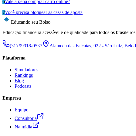
6
Vale a pena comprar carro online?
7
Você precisa bloquear as casas de aposta
Educando seu Bolso
Educação financeira acessível e de qualidade para todos os brasileiros
(31) 99918-9537
Alameda das Falcatas, 922 - São Luiz, Belo
Plataforma
Simuladores
Rankings
Blog
Podcasts
Empresa
Equipe
Consultoria
Na mídia