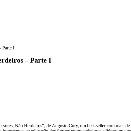
 Parte I
erdeiros – Parte I
ssores, Não Herdeiros", de Augusto Cury, um best-seller com mais de 2
nte, importantes na educação dos futuros empreendedores e líderes que g