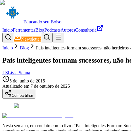
Educando seu Bolso
Início
Ferramentas
Blog
Podcasts
Autores
Consultoria
Newsletter
Início
Blog
Pais inteligentes formam sucessores, não herdeiros –
Pais inteligentes formam sucessores, não h
LS
Lívia Senna
5 de junho de 2015
Atualizado em
7 de outubro de 2025
Compartilhar
Nesta semana, em contato com o livro "Pais Inteligentes Formam Suce
conceitos relevantes que são atuais, simples, práticos e, principalme