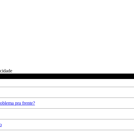
icidade
oblema pra frente?
o