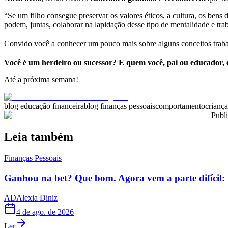
“Se um filho consegue preservar os valores éticos, a cultura, os bens 
podem, juntas, colaborar na lapidação desse tipo de mentalidade e tra
Convido você a conhecer um pouco mais sobre alguns conceitos trabalh
Você é um herdeiro ou sucessor? E quem você, pai ou educador, 
Até a próxima semana!
blog educação financeira
blog finanças pessoais
comportamento
criança
Publ
Leia também
Finanças Pessoais
Ganhou na bet? Que bom. Agora vem a parte difícil: 
AD
Alexia Diniz
4 de ago. de 2026
Ler