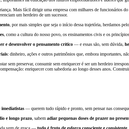
iança. Mais fácil dirigir uma empresa com milhares de funcionários d
ferenciam um herdeiro de um sucessor.
mento
, por mais simples que seja o início dessa trajetória, herdamos p
es
, como a cultura do nosso povo, os ensinamentos civis e os princípios
der e desenvolver o pensamento crítico
— e essas são, sem dúvida,
he
iais
: dinheiro, ações e outros patrimônios que, embora importantes, 
star sem preservar, consumir sem enriquecer é ser um herdeiro irrespo
pensação: enriquecer com sabedoria ao longo desses anos. Construir va
 imediatistas
— querem tudo rápido e pronto, sem pensar nas consequ
io e longo prazo
, sabem
adiar pequenas doses de prazer no presen
ada vem de graça —
tudo é fruto de esforço consciente e consistente
.